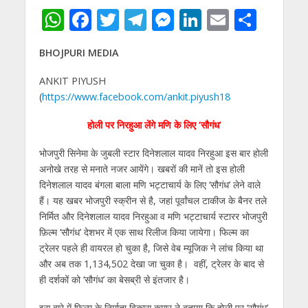
W
F
T
T
M
Li
E
S
h
ac
w
el
e
n
m
h
BHOJPURI MEDIA
at
e
itt
e
ss
k
ai
ar
s
b
er
gr
e
e
l
e
ANKIT PIYUSH
(
https://www.facebook.com/ankit.piyush18
A
o
a
n
dI
p
o
m
g
n
होली पर निरहुआ लेंगे मणि के लिए ‘सौगंध’
p
k
er
भोजपुरी सिनेमा के जुबली स्‍टार दिनेशलाल यादव निरहुआ इस बार होली
अनोखे तरह से मनाते नजर आयेंगे। खबरों की मानें तो इस होली
दिनेशलाल यादव बंगला बाला मणि भट्टाचार्य के लिए ‘सौगंध’ लेने वाले
हैं। यह खबर भोजपुरी स्‍क्रीन से है, जहां पूर्वांचल टाकीज के बैनर तले
निर्मित और दिनेशलाल यादव निरहुआ व मणि भट्टाचार्य स्‍टारर भोजपुरी
फ़िल्म
‘
सौगंध
’
देशभर में एक साथ रिलीज किया जायेगा। फिल्‍म का
ट्रेलर पहले ही वायरल हो चुका है, जिसे वेब म्‍यूजिक ने लांच किया था
और अब तक
1,134,502
देखा जा चुका है।
वहीं, ट्रेलर के बाद से
ही दर्शकों को ‘सौगंध’ का बेसब्री से इंतजार है।
इस बारे में फिल्‍म के निर्माता विकास कुमार ने बताया कि होली पर ‘सौगंध’