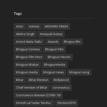
Tags
Actor
Actress
AKSHARA SINGH
Akshra Singh
Amarpali Dubey
Arvind Akela 'Kallu'
Awards
Bhojpui film
Bhojpuri Cinema
Bhojpuri Film
Bhojpuri Film Hero
Bhojpuri Heroin
bhojpuri khabar
Bhojpurimedia
bhojpuri media
bhojpuri news
bhojpuri song
Bihar
Bihar Election
Bollywood
Chief minister of Bihar
coronavirus
Coronavirus disease (COVID-19)
Dinesh Lal Yadav 'Nirahu '
Election2019