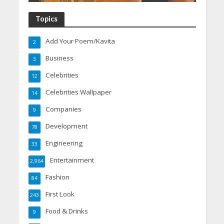
Topics
Add Your Poem/Kavita
2
Business
3
Celebrities
12
Celebrities Wallpaper
14
Companies
9
Development
78
Engineering
33
Entertainment
2,964
Fashion
84
First Look
243
Food & Drinks
9