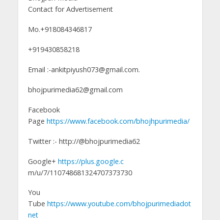
Contact for Advertisement
Mo.+918084346817
+919430858218
Email :-ankitpiyush073@gmail.com.
bhojpurimedia62@gmail.com
Facebook
Page
https://www.facebook.com/bhojhpurimedia/
Twitter :- http://@bhojpurimedia62
Google+
https://plus.google.c
m/u/7/110748681324707373730
You
Tube
https://www.youtube.com/bhojpurimediadot
net