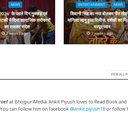
r
NEWS
ENTERTAINMENT
NEWS
026′ के पहले दिन नुक्कड़ एवं
शिवानी सिंह का नया बोलबम गीत तोहर
ाटकों ने दिया सामाजिक सरोकारों
मांगिला जानु हुआ रिलीज, दर्शकों का मि
का सशक्त संदेश
भरपूर प्यार
2 weeks ago
2 weeks ago
VIEW ALL 
hief
at BhojpuriMedia. Ankit Piyush loves to Read Book and
. You can Follow him on facebook
@ankit.piyush18
or follow 