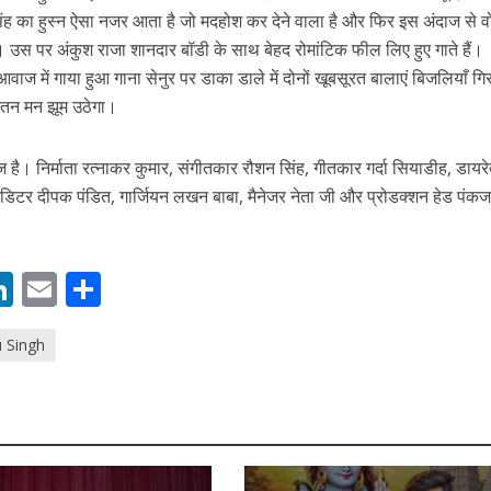
शू सिंह का हुस्न ऐसा नजर आता है जो मदहोश कर देने वाला है और फिर इस अंदाज से व
 हैं। उस पर अंकुश राजा शानदार बॉडी के साथ बेहद रोमांटिक फील लिए हुए गाते हैं।
वाज में गाया हुआ गाना सेनुर पर डाका डाले में दोनों खूबसूरत बालाएं बिजलियाँ गि
 तन मन झूम उठेगा।
नए अंदाज़ ने मचाई धूम, ‘राउंड राउंड’ को मिल रहा दर्शकों का भरपूर प्यार
ाज है। निर्माता रत्नाकर कुमार, संगीतकार रौशन सिंह, गीतकार गर्दा सियाडीह, डायरे
एडिटर दीपक पंडित, गार्जियन लखन बाबा, मैनेजर नेता जी और प्रोडक्शन हेड पंक
M
Li
E
S
n
m
h
u Singh
s
k
ai
ar
e
l
e
dI
n