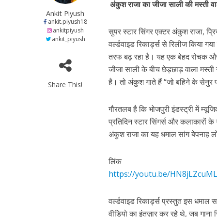
अंकुश राजा का जीजा साली की मस्ती वाल
at
e
itt
e
s
Ankit Piyush
s
b
er
gr
e
ankit.piyush18
ankitpiyush
सुपर स्टार सिंगर एक्टर अंकुश राजा, प्रि
कुलदीप कुमार की “गौर
A
o
a
n
ankit_piyush
वर्ल्डवाइड रिकार्ड्स से रिलीज किया गया 
p
o
m
g
तरफ बढ़ रहा है। यह एक बेहद रोचक और मजा
p
k
e
जीजा साली के बीच छेड़छाड़ वाला मस्ती स
है। तो अंकुश गाते हैं “जो बहिने के सेनुर 
Share This!
गौरतलब है कि भोजपुरी इंडस्ट्री में म्यू
प्रतिदिन स्टार सिंगर्स और कलाकारों के 
अंकुश राजा का यह धमाल सांग बेपनाह लो
‘शेल्टर होम’ के एक सीन 
लिंक
https://youtu.be/HN8jLZcuM
वर्ल्डवाइड रिकार्ड्स प्रस्तुत इस धमाल
वीडियो का इंतज़ार कर रहे थे, जब गाना 