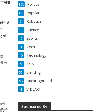
है जलवा
Politics
168
Popular
61
”
Robotics
3
 होने की
ना
Science
13
ेड़ती
Sports
17
Tech
3
Technology
ारा
10
नी से
Travel
9
trending
55
Uncategorized
98
VIDEOS
4
्री से
Sponsered By
वीडियो