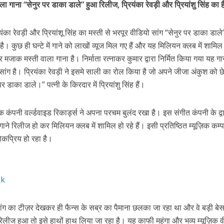
ा गाना “सेनुर पर डाका डाले” हुआ रिलीज, प्रियंका रेवड़ी और प्रियांशु सिंह का 
s
k
ai
ar
e
l
e
यंका रेवड़ी और प्रियांशू सिंह का मस्ती से भरपूर वीडियो सांग “सेनुर पर डाका डाले
ी शंकर की प्रेम कहानी” ने मचाया धमाल
dI
है। कुछ ही घन्टे में गाने को लाखों व्यूज मिल गए हैं और यह मिलियन क्लब में शामिल
n
क मस्ती वाला गाना है। निर्माता रत्नाकर कुमार द्वारा निर्मित किया गया यह गा
r
ांग है। प्रियंका रेवड़ी ने इसमे साली का रोल किया है जो अपने जीजा अंकुश को छ
पर डाका डाले।” पत्नी के किरदार में प्रियांशु सिंह हैं।
जिक कंपनी वर्ल्डवाइड रिकार्ड्स ने अपना परचम बुलंद रखा है। इस संगीत कंपनी के द्व
गाने रिलीज हो कर मिलियन क्लब में शामिल हो रहे हैं। इसी प्रतिष्ठित म्यूज़िक कम्प
कप्रिय हो रहा है।
ने तोड़ दिया दिव्या त्यागी का सब्र, कैमरा बंद होने के बाद भी नहीं थमे आंसू
Lk
 सांग का टीज़र देखकर ही फैन्स के सब्र का पैमाना छलका जा रहा था और वे बड़ी बेसब
रिलीज हुआ तो इसे हाथों हाथ लिया जा रहा है। यह काफी महंगा और भव्य म्यूज़िक 