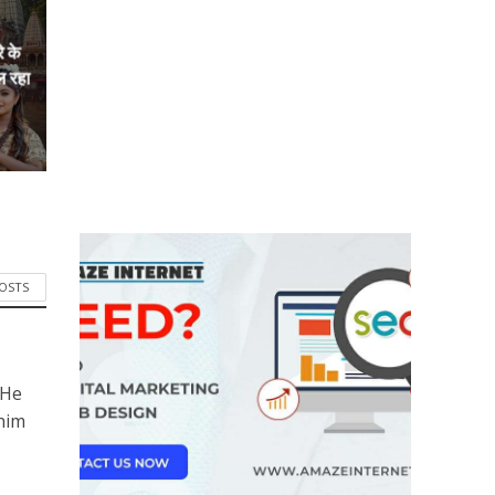
े के
ल रहा
POSTS
 He
him