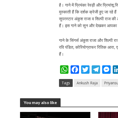
है। गाने में प्रियंका रेवड़ी और प्रियां
मुस्काती हैं कि दर्शक क्रेजी हुए जा रहे
सुपरस्टार अंकुश राजा व शिल्पी राज की आ
हैं। इस गाने को सुन और देखकर आपका
अरविंद अकेला कल्लू के 
गाने के सिंगर्स अंकुश राजा और शिल्पी र
रवि पंडित, कोरियोग्राफर रितिक आरा, 
हैं।
W
F
T
T
h
ac
w
el
e
Tags
Ankush Raja
Priyans
at
e
itt
e
s
s
b
er
gr
e
A
o
a
n
You may also like
p
o
m
g