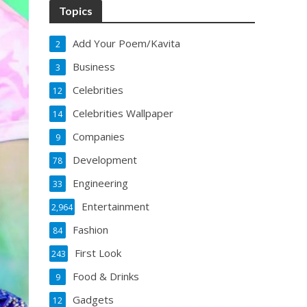
Topics
Add Your Poem/Kavita
2
Business
3
Celebrities
12
Celebrities Wallpaper
14
Companies
9
Development
78
Engineering
33
Entertainment
2,964
Fashion
84
First Look
243
Food & Drinks
9
Gadgets
12