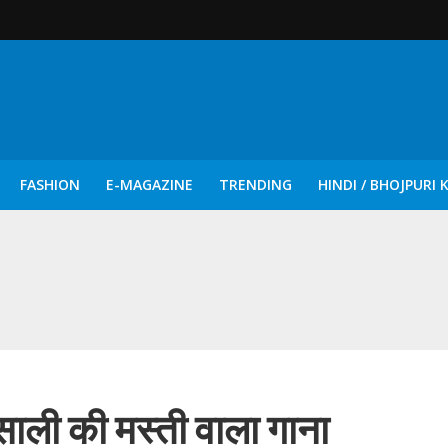
FASHION
E-MAGAZINE
TRENDING
HINDI / BHOJPURI 
दिन नुक्कड़ एवं रंगमंचीय नाटकों ने दिया सामाजिक सरोकारों का सशक्त संदेश
ली की मस्ती वाला गाना