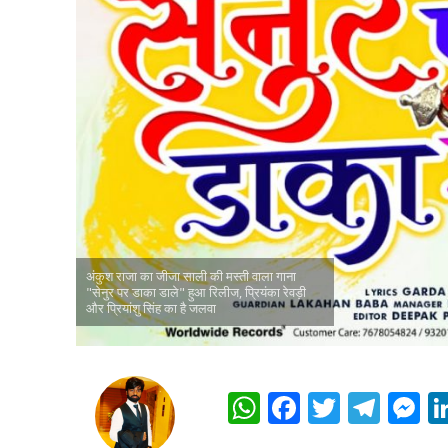
नेहा म्यूजिक वर्ल्ड पर
साजिद नाडियाडवाला के 
अंकुश राजा का जीजा साली की मस्ती वाला गाना
"सेनुर पर डाका डाले" हुआ रिलीज, प्रियंका रेवड़ी
और प्रियांशु सिंह का है जलवा
W
F
T
T
h
ac
w
el
e