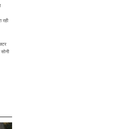
ो
रा रही
क्टर
ज सोनी