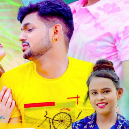
ें महाधमाका, ‘सिर्फ आपके’ की शूटिंग लखनऊ और भोपाल में हुई पूरी”