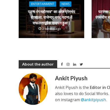
p
k
e
ENTERTAINMENT
NEWS
पटना रंग महोत्सव” का आज प्रेमचंद
पटरंगम 2
रंगशाला, राजेन्द्र नगर, पटना में
रंगमंचीय न
सफलतापूर्वक समापन हुआ।
2 weeks ago
About the author
Ankit Piyush
Ankit Piyush is the
Editor in C
also loves to do Social Works
on instagram
@ankitpiyush
.