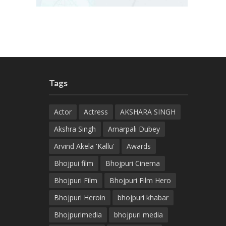
Tags
Actor
Actress
AKSHARA SINGH
Akshra Singh
Amarpali Dubey
Arvind Akela 'Kallu'
Awards
Bhojpui film
Bhojpuri Cinema
Bhojpuri Film
Bhojpuri Film Hero
Bhojpuri Heroin
bhojpuri khabar
Bhojpurimedia
bhojpuri media