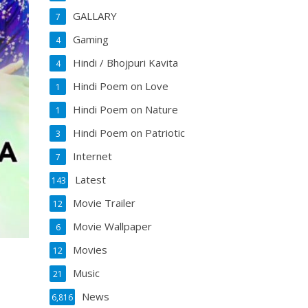
GALLARY
7
Gaming
4
Hindi / Bhojpuri Kavita
4
Hindi Poem on Love
1
Hindi Poem on Nature
1
Hindi Poem on Patriotic
3
Internet
7
Latest
143
Movie Trailer
12
Movie Wallpaper
6
Movies
12
Music
21
News
6,816