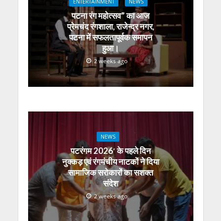
ENTERTAINMENT
NEWS
p
o
m
g
n
पटना रंग महोत्सव” का आज
p
k
er
प्रेमचंद रंगशाला, राजेन्द्र नगर,
पटना में सफलतापूर्वक समापन
हुआ।
2 weeks ago
NEWS
पटरंगम 2026′ के पहले दिन
नुक्कड़ एवं रंगमंचीय नाटकों ने दिया
सामाजिक सरोकारों का सशक्त
संदेश
2 weeks ago