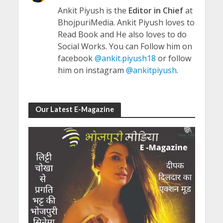
Ankit Piyush is the
Editor in Chief
at
BhojpuriMedia. Ankit Piyush loves to
Read Book and He also loves to do
Social Works. You can Follow him on
facebook
@ankit.piyush18
or follow
him on instagram
@ankitpiyush
.
Our Latest E-Magazine