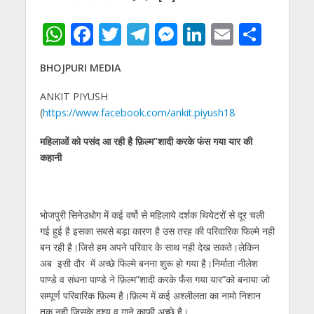
W
F
T
T
M
Li
E
S
h
ac
w
el
e
n
m
h
BHOJPURI MEDIA
at
e
itt
e
ss
k
ai
ar
s
b
er
gr
e
e
l
e
ANKIT PIYUSH
(
https://www.facebook.com/ankit.piyush18
A
o
a
n
dI
p
o
m
g
n
महिलाओं को पसंद आ रही है फ़िल्म”शादी करके फंस गया यार की
कहानी
p
k
er
भोजपुरी सिनेउधोग में कई वर्षो से महिलाये दर्शक थियेटरों से दूर चली
गई हुई है इसका सबसे बड़ा कारण है उस तरह की परिवारिक फिल्मे नही
बन रही है।जिसे हम अपने परिवार के साथ नही देख सकते।लेकिन
अब इसी दौर में अच्छे फिल्मे बनना शुरू हो गया है।निर्माता नीलेश
पाण्डे व संधना पाण्डे ने फ़िल्म”शादी करके फँस गया यार”को बनाया जो
सम्पूर्ण परिवारिक फ़िल्म है।फ़िल्म में कई अश्लीलता का नामो निशान
तक नही,जिसके दृश्य व गाने काफी अच्छे है।