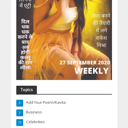
Topics
Add Your Poem/Kavita
2
Business
3
Celebrities
12