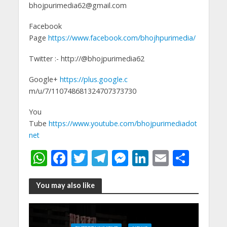
bhojpurimedia62@gmail.com
Facebook
Page
https://www.facebook.com/bhojhpurimedia/
Twitter :- http://@bhojpurimedia62
Google+
https://plus.google.c
m/u/7/110748681324707373730
You
Tube
https://www.youtube.com/bhojpurimediadot
net
W
F
T
T
M
Li
E
S
h
ac
w
el
e
n
m
h
at
e
itt
e
ss
k
ai
ar
You may also like
s
b
er
gr
e
e
l
e
A
o
a
n
dI