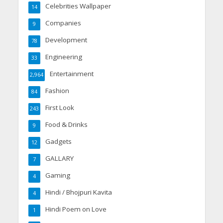
Celebrities Wallpaper
14
Companies
9
Development
78
Engineering
33
Entertainment
2,964
Fashion
84
First Look
243
Food & Drinks
9
Gadgets
12
GALLARY
7
Gaming
4
Hindi / Bhojpuri Kavita
4
Hindi Poem on Love
1