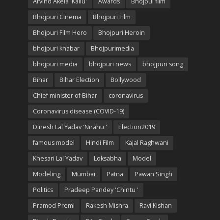
Arvind Akela 'Kallu'
Awards
Bhojpui film
Bhojpuri Cinema
Bhojpuri Film
Bhojpuri Film Hero
Bhojpuri Heroin
bhojpuri khabar
Bhojpurimedia
bhojpuri media
bhojpuri news
bhojpuri song
Bihar
Bihar Election
Bollywood
Chief minister of Bihar
coronavirus
Coronavirus disease (COVID-19)
Dinesh Lal Yadav 'Nirahu '
Election2019
famous model
Hindi Film
Kajal Raghwani
Khesari Lal Yadav
Loksabha
Model
Modeling
Mumbai
Patna
Pawan Singh
Politics
Pradeep Pandey 'Chintu '
Pramod Premi
Rakesh Mishra
Ravi Kishan