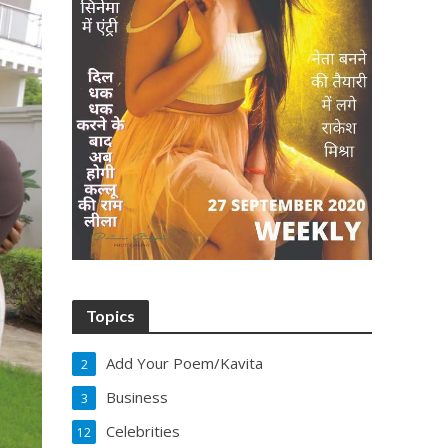
Topics
Add Your Poem/Kavita
2
Business
3
Celebrities
12