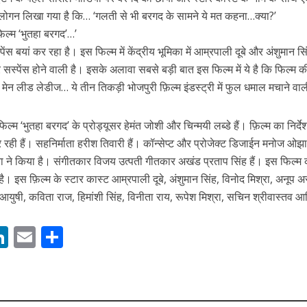
स्लोगन लिखा गया है कि… ‘गलती से भी बरगद के सामने ये मत कहना…क्या?’
फिल्म ‘भुतहा बरगद’…’
ी शंकर की प्रेम कहानी” ने मचाया धमाल
पेंस बयां कर रहा है। इस फिल्म में केंद्रीय भूमिका में आम्रपाली दूबे और अंशुमान सि
सस्पेंस होने वाली है। इसके अलावा सबसे बड़ी बात इस फिल्म में ये है कि फिल्म क
मेन लीड लेडीज… ये तीन तिकड़ी भोजपुरी फ़िल्म इंडस्ट्री में फुल धमाल मचाने वाल
िल्म ‘भुतहा बरगद’ के प्रोड्यूसर हेमंत जोशी और चिन्मयी लब्डे हैं। फ़िल्म का निर्दे
 रही हैं। सहनिर्माता हरीश तिवारी हैं। कॉन्सेप्ट और प्रोजेक्ट डिजाईन मनोज ओझा
 ने किया है। संगीतकार विजय उत्पती गीतकार अखंड प्रताप सिंह हैं। इस फिल्म 
ी है। इस फ़िल्म के स्टार कास्ट आम्रपाली दूबे, अंशुमान सिंह, विनोद मिश्रा, अनूप अ
िंकू आयुषी, कविता राज, हिमांशी सिंह, विनीता राय, रूपेश मिश्रा, सचिन श्रीवास्तव आद
ने तोड़ दिया दिव्या त्यागी का सब्र, कैमरा बंद होने के बाद भी नहीं थमे आंसू
M
Li
E
S
n
m
h
s
k
ai
ar
e
l
e