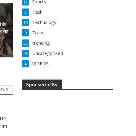
Sports
17
Tech
3
Technology
10
े के
ल रहा
Travel
9
trending
55
Uncategorized
98
VIDEOS
4
Sponsered By
POSTS
 He
him