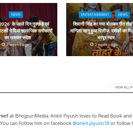
dI
n
NEWS
ENTERTAINMENT
NEWS
r
026′ के पहले दिन नुक्कड़ एवं
शिवानी सिंह का नया बोलबम गीत तोहर
ाटकों ने दिया सामाजिक सरोकारों
मांगिला जानु हुआ रिलीज, दर्शकों का मि
नए अंदाज़ ने मचाई धूम, ‘राउंड राउंड’ को मिल रहा दर्शकों का भरपूर प्यार
का सशक्त संदेश
भरपूर प्यार
2 weeks ago
2 weeks ago
VIEW ALL 
hief
at BhojpuriMedia. Ankit Piyush loves to Read Book and
. You can Follow him on facebook
@ankit.piyush18
or follow 