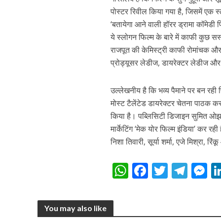
पोस्टर रिवील किया गया है, जिसमें एक 
‘बतायेगा आने वाली हॉरर ड्रामा कॉमेडी 
कुलदीप कुमार की “गौर
ये स्लोगन फिल्म के बारे में काफी कुछ सस्
राजपूत की केमिस्ट्री काफी रोमांचक और 
प्रोड्यूसर लेडीज, डायरेक्टर लेडीज और 
उल्लेखनीय है कि भव्य पैमाने पर बन रही फ
मोस्ट टैलेंटेड डायरेक्टर चेतना पाठक कर
किया है। पब्लिसिटी डिजाइन सुमित ओझा
मार्केटिंग ‘मेक योर फिल्म इंडिया’ कर रह
निशा तिवारी, सूर्या शर्मा, एजे मिश्रा, र
‘शेल्टर होम’ के एक सीन 
W
F
T
T
h
ac
w
el
e
at
e
itt
e
s
You may also like
s
b
er
gr
e