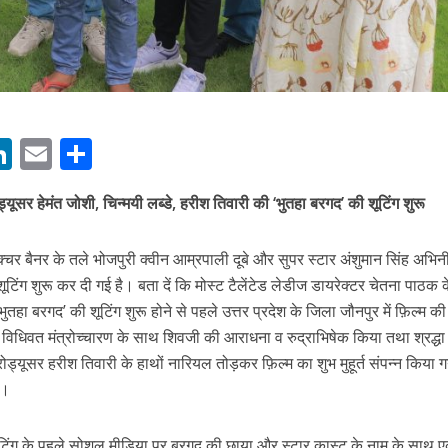
 रिलीज हुआ भोजपुरी गीत जिंदगी जियल छोड़ देहब, दर्शकों का मिल रहा भरपूर प्यार
M
Li
E
S
n
m
h
्यूसर हेमंत जोशी, चिन्मयी लब्डे, हरीश तिवारी की ‘भुतहा बरगद’ की शूटिंग शुरू
s
k
ai
ar
e
l
e
क्चर बैनर के तले भोजपुरी क्वीन आम्रपाली दूबे और सुपर स्टार अंशुमान सिंह अभिन
साथ 25 वर्षों का सफर, अब ‘ओम गोल्डन फ्यूचर मूवीज़’ के साथ नई पारी शुरू करेंगे प्रेमचंद्र झा
dI
 शूटिंग शुरू कर दी गई है। बता दें कि मोस्ट टैलेंटेड लेडीज डायरेक्टर चेतना पाठक 
n
भुतहा बरगद’ की शूटिंग शुरू होने से पहले उत्तर प्रदेश के जिला जौनपुर में फ़िल्म की
r
पर विधिवत मंत्रोच्चारण के साथ शिवजी की आराधना व रुद्राभिषेक किया तथा श्रद्धा
ोड्यूसर हरीश तिवारी के हाथों नारियल तोड़कर फ़िल्म का शुभ मुहूर्त संपन्न किया ग
ई।
 शूटिंग के पहले सोशल मीडिया पर बरगद की छाया और स्टार कास्ट के नाम के साथ 