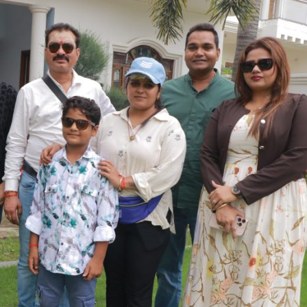
ें महाधमाका, ‘सिर्फ आपके’ की शूटिंग लखनऊ और भोपाल में हुई पूरी”