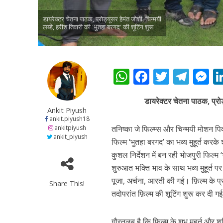
नेहा म्यूजिक वर्ल्ड पर
डायरेक्टर चेतना पाठक, प्रोड्यूसर हेमंत जोशी, चिन्मयी
लब्डे, हरीश तिवारी की 'भुतहा बरगद' की शूटिंग शुरू
W
F
T
T
h
ac
w
el
e
डायरेक्टर चेतना पाठक, प्रोड
at
e
itt
e
s
Ankit Piyush
s
b
er
gr
e
ankit.piyush18
ankitpiyush
तनिष्का जे फिल्म्स और चिन्मयी मोशन पि
साजिद नाडियाडवाला के 
A
o
a
n
ankit_piyush
फिल्म ‘भुतहा बरगद’ का भव्य मुहूर्त करके
p
o
m
g
कुशल निर्देशन में बन रही भोजपुरी फिल्म ‘
p
k
e
शुरुआत भक्ति भाव के साथ भव्य मुहूर्त 
पूजा, अर्चना, आरती की गई। फ़िल्म के प्र
Share This!
तदोपरांत फ़िल्म की शूटिंग शुरू कर दी ग
गौरतलब है कि फिल्म के शुभ मुहूर्त और