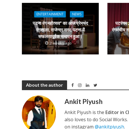
A
o
a
n
p
o
m
g
ENTERTAINMENT
NEWS
p
k
e
पटना रंग महोत्सव” का आज प्रेमचंद
पटरंगम 2
रंगशाला, राजेन्द्र नगर, पटना में
रंगमंचीय न
अरविंद अकेला कल्लू के 
सफलतापूर्वक समापन हुआ।
2 weeks ago
About the author
Ankit Piyush
Ankit Piyush is the
Editor in C
also loves to do Social Works
on instagram
@ankitpiyush
.