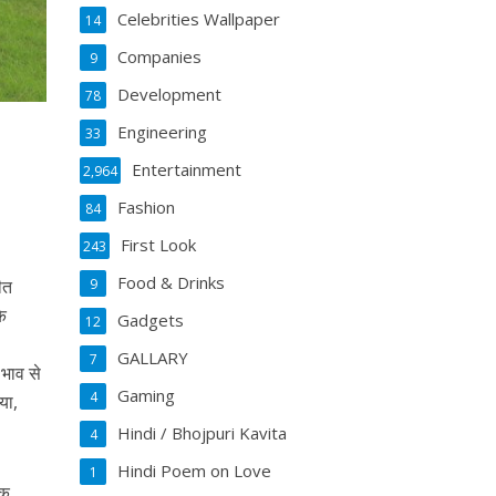
Celebrities Wallpaper
14
Companies
9
Development
78
Engineering
33
Entertainment
2,964
Fashion
84
First Look
243
Food & Drinks
9
ीत
के
Gadgets
12
GALLARY
7
 भाव से
Gaming
4
या,
Hindi / Bhojpuri Kavita
4
Hindi Poem on Love
1
एक