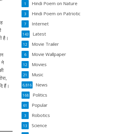
Hindi Poem on Nature
1
Hindi Poem on Patriotic
3
ंह
Internet
7
ी
Latest
143
ी है।
Movie Trailer
12
Movie Wallpaper
शन
6
 ने
Movies
12
की
Music
21
रोरा,
News
6,816
ि हैं।
Politics
168
Popular
61
Robotics
3
Science
13