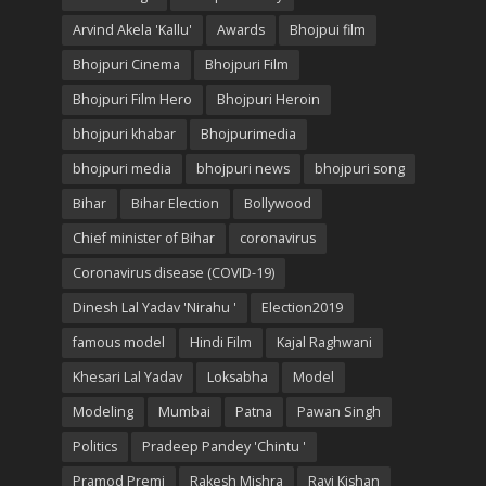
Arvind Akela 'Kallu'
Awards
Bhojpui film
Bhojpuri Cinema
Bhojpuri Film
Bhojpuri Film Hero
Bhojpuri Heroin
bhojpuri khabar
Bhojpurimedia
bhojpuri media
bhojpuri news
bhojpuri song
Bihar
Bihar Election
Bollywood
Chief minister of Bihar
coronavirus
Coronavirus disease (COVID-19)
Dinesh Lal Yadav 'Nirahu '
Election2019
famous model
Hindi Film
Kajal Raghwani
Khesari Lal Yadav
Loksabha
Model
Modeling
Mumbai
Patna
Pawan Singh
Politics
Pradeep Pandey 'Chintu '
Pramod Premi
Rakesh Mishra
Ravi Kishan