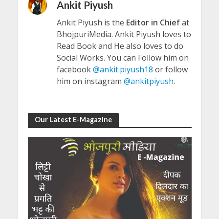
Ankit Piyush
Ankit Piyush is the
Editor in Chief
at
BhojpuriMedia. Ankit Piyush loves to
Read Book and He also loves to do
Social Works. You can Follow him on
facebook
@ankit.piyush18
or follow
him on instagram
@ankitpiyush
.
Our Latest E-Magazine