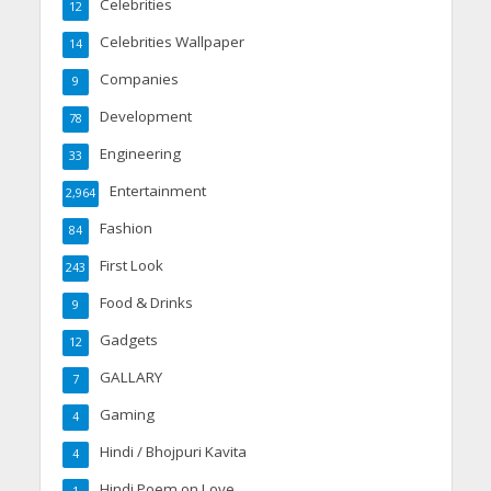
Celebrities
12
Celebrities Wallpaper
14
Companies
9
Development
78
Engineering
33
Entertainment
2,964
Fashion
84
First Look
243
Food & Drinks
9
Gadgets
12
GALLARY
7
Gaming
4
Hindi / Bhojpuri Kavita
4
Hindi Poem on Love
1