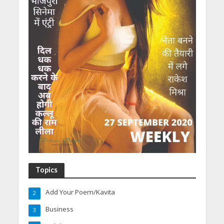
Topics
Add Your Poem/Kavita
2
Business
3