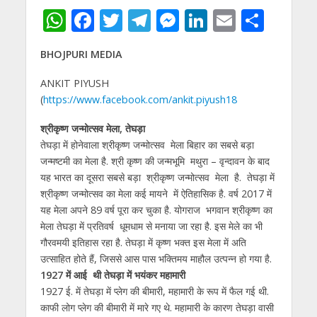
W
F
T
T
M
Li
E
S
h
ac
w
el
e
n
m
h
BHOJPURI MEDIA
at
e
itt
e
ss
k
ai
ar
s
b
er
gr
e
e
l
e
ANKIT PIYUSH
(
https://www.facebook.com/ankit.piyush18
A
o
a
n
dI
p
o
m
g
n
श्रीकृष्ण जन्मोत्सव मेला, तेघड़ा
तेघड़ा में होनेवाला श्रीकृष्ण जन्मोत्सव मेला बिहार का सबसे बड़ा
p
k
er
जन्मष्टमी का मेला है. श्री कृष्ण की जन्मभूमि मथुरा – वृन्दावन के बाद
यह भारत का दूसरा सबसे बड़ा श्रीकृष्ण जन्मोत्सव मेला है. तेघड़ा में
श्रीकृष्ण जन्मोत्सव का मेला कई मायने में ऐतिहासिक है. वर्ष 2017 में
यह मेला अपने 89 वर्ष पूरा कर चुका है. योगराज भगवान श्रीकृष्ण का
मेला तेघड़ा में प्रतिवर्ष धूमधाम से मनाया जा रहा है. इस मेले का भी
गौरवमयी इतिहास रहा है. तेघड़ा में कृष्ण भक्त इस मेला में अति
उत्साहित होते हैं, जिससे आस पास भक्तिमय माहौल उत्पन्न हो गया है.
1927 में आई थी तेघड़ा में भयंकर महामारी
1927 ई. में तेघड़ा में प्लेग की बीमारी, महामारी के रूप में फैल गई थी.
काफी लोग प्लेग की बीमारी में मारे गए थे. महामारी के कारण तेघड़ा वासी