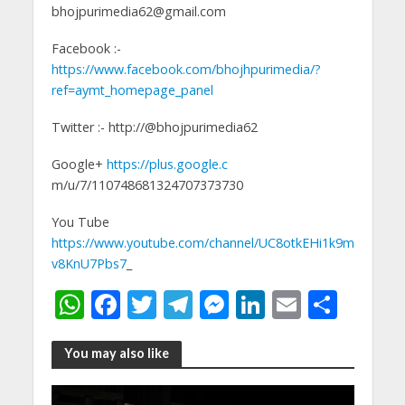
bhojpurimedia62@gmail.com
Facebook :-
https://www.facebook.com/bhojhpurimedia/?
ref=aymt_homepage_panel
Twitter :- http://@bhojpurimedia62
Google+
https://plus.google.c
m/u/7/110748681324707373730
You Tube
https://www.youtube.com/channel/UC8otkEHi1k9m
v8KnU7Pbs7
_
W
F
T
T
M
Li
E
S
h
ac
w
el
e
n
m
h
at
e
itt
e
ss
k
ai
ar
You may also like
s
b
er
gr
e
e
l
e