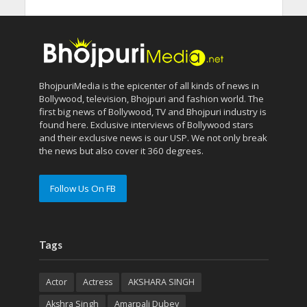
BhojpuriMedia is the epicenter of all kinds of news in
Bollywood, television, Bhojpuri and fashion world. The
first big news of Bollywood, TV and Bhojpuri industry is
found here. Exclusive interviews of Bollywood stars
and their exclusive news is our USP. We not only break
the news but also cover it 360 degrees.
Follow Us On FB
Tags
Actor
Actress
AKSHARA SINGH
Akshra Singh
Amarpali Dubey