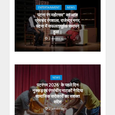
A
o
a
n
dI
ENTERTAINMENT
NEWS
p
o
m
g
n
पटना रंग महोत्सव” का आज
p
k
er
प्रेमचंद रंगशाला, राजेन्द्र नगर,
पटना में सफलतापूर्वक समापन
हुआ।
2 weeks ago
NEWS
पटरंगम 2026′ के पहले दिन
नुक्कड़ एवं रंगमंचीय नाटकों ने दिया
सामाजिक सरोकारों का सशक्त
संदेश
2 weeks ago