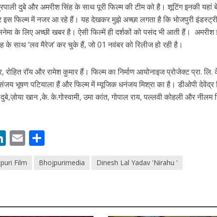
रपाली दुबे और अमरीश सिंह के साथ पूरी फिल्‍म की टीम को है। शूटिंग इनकी यहां 
फिल्‍म में नजर आ रहे हैं। यह देखकर मुझे अच्‍छा लगता है कि भोजपुरी इंडस्‍ट्री 
ी सिनेमा के लिए अच्‍छी खबर है। ऐसी फिल्‍में ही दर्शकों को पसंद भी आती हैं। अमरीश
िंह के साथ ‘लव मैरेज’ कर चुके हैं, जो 01 नवंबर को रिलीज हो रही है।
, रोहित रॉय और रामेश कुमार हैं। फिल्‍म का निर्माण आयोनाइज प्रोजेक्ट प्रा. लि. 
ंजय भूषण पटियाला हैं और फिल्‍म में म्‍यूजिक धनंजय मिश्रा का है। डीओपी देवेंद्र 
 दुबे,ज़ोया खान ,के. के.गोस्‍वामी, उमा कांत, गोपाल राय, पल्‍लवी कोह‍ली और नीलम 
ें महाधमाका, ‘सिर्फ आपके’ की शूटिंग लखनऊ और भोपाल में हुई पूरी”
M
Li
E
S
n
m
h
puri Film
Bhojpurimedia
Dinesh Lal Yadav 'Nirahu '
s
k
ai
ar
e
l
e
dI
n