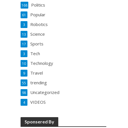
Politics
168
Popular
61
Robotics
3
Science
13
Sports
17
Tech
3
Technology
10
Travel
9
trending
55
Uncategorized
98
VIDEOS
4
Sponsered By