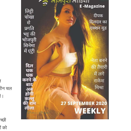
ज
 सीन चल
की।
्‍छी
ों को