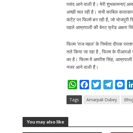
पसंद आने वाली है। मेरी शुभकामनाएं आम्
अच्‍छी चल रही है। सभी काबिल कलाकार इस 
कंटेंट पर फिल्‍में बन रही है, जो भोजपुर
पहले आम्रपाली की बेस्‍ट फ्रेंड अक्षरा स
फिल्‍म ‘राज महल’ के निर्माता दीपक पराशर
तले किया जा रहा है , फिल्‍म के पीआरओ स
का है। फिल्‍म में अमरीश सिंह, आम्रपाली
पवन सिंह का बॉलीवुड म
नजर आने वाली हैं।
W
F
T
T
h
ac
w
el
e
Tags
Amarpali Dubey
Bhoj
at
e
itt
e
s
s
b
er
gr
e
A
o
a
n
You may also like
p
o
m
g