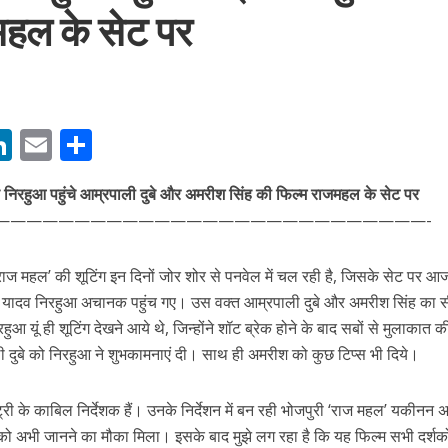
महल के सेट पर
M
Li
E
S
बम गीत तोहरे के मांगिला जानु हुआ रिलीज, दर्शकों का मिल रहा भरपूर प्यार
n
m
h
 निरहुआ पहुंचे आम्रपाली दुबे और अमरीश सिंह की फिल्‍म राजमहल के सेट पर
s
k
ai
ar
——————————
——————————
———————-
e
l
e
dI
ल्‍म ‘राज महल’ की शूटिंग इन दिनों जोर शोर से पनवेल में चल रही है, जिसके सेट पर आ
n
लाल यादव निरहुआ अचानक पहुंच गए। उस वक्‍त आम्रपाली दुबे और अमरीश सिंह का
r
आ यूं ही शूटिंग देखने आये थे, जिन्‍होंने शॉट ब्रेक होने के बाद सबों से मुलाकात 
 दुबे को निरहुआ ने शुभकामनाएं दी। साथ ही अमरीश को कुछ टिप्‍स भी दिये।
‍ट्री के काबिल निर्देशक हैं। उनके निर्देशन में बन रही भोजपुरी ‘राज महल’ यकीनन अच
ोजपुरी का नया धमाकेदार गाना जल्द, दुबई की खूबसूरत लोकेशन्स पर हो रही है शूटिंग
ंग को अभी जानने का मौका मिला। इसके बाद मुझे लग रहा है कि यह फिल्‍म सभी दर्शक