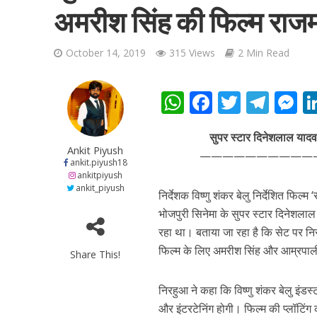
अमरीश सिंह की फिल्‍म राज
October 14, 2019
315 Views
2 Min Read
W
F
T
T
शिवानी सिंह का नया बोल
h
ac
w
el
e
सुपर स्‍टार दिनेशलाल यादव
at
e
itt
e
s
Ankit Piyush
——————————
s
b
er
gr
e
ankit.piyush18
ankitpiyush
A
o
a
n
ankit_piyush
निर्देशक विष्‍णु शंकर बेलु निर्देशित फि
p
o
m
g
भोजपुरी सिनेमा के सुपर स्‍टार दिनेश
p
k
e
रहा था। बताया जा रहा है कि सेट पर निरहु
फिल्‍म के लिए अमरीश सिंह और आम्रपाली
Share This!
निरहुआ ने कहा कि विष्‍णु शंकर बेलु इंडस्
वर्ल्डवाइड रिकॉर्ड्स भ
और इंटरटेनिंग होगी। फिल्‍म की प्‍लॉटि