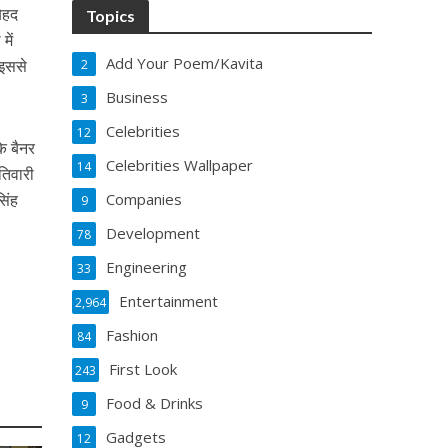
बेहद
Topics
में
Add Your Poem/Kavita
 इससे
2
Business
3
Celebrities
12
के बैनर
Celebrities Wallpaper
14
तिवारी
सिंह
Companies
9
Development
78
Engineering
33
Entertainment
2,964
Fashion
84
First Look
243
Food & Drinks
9
Gadgets
12