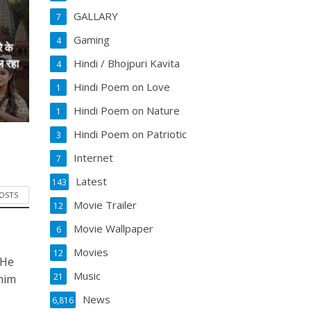
GALLARY
7
Gaming
4
े के
Hindi / Bhojpuri Kavita
ल रहा
4
Hindi Poem on Love
1
Hindi Poem on Nature
1
Hindi Poem on Patriotic
3
Internet
7
Latest
143
POSTS
Movie Trailer
12
Movie Wallpaper
6
Movies
12
 He
Music
21
him
News
6,816