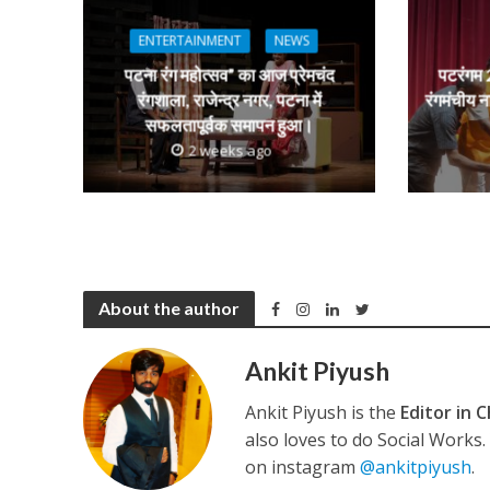
नेहा म्यूजिक वर्ल्ड पर
p
k
e
ENTERTAINMENT
NEWS
पटना रंग महोत्सव” का आज प्रेमचंद
पटरंगम 2
रंगशाला, राजेन्द्र नगर, पटना में
रंगमंचीय न
सफलतापूर्वक समापन हुआ।
2 weeks ago
साजिद नाडियाडवाला के 
About the author
Ankit Piyush
Ankit Piyush is the
Editor in C
also loves to do Social Works
on instagram
@ankitpiyush
.