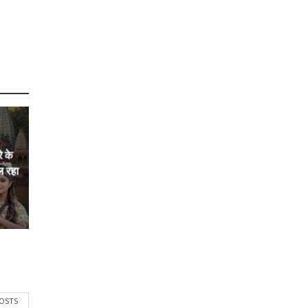
े के
ल रहा
POSTS