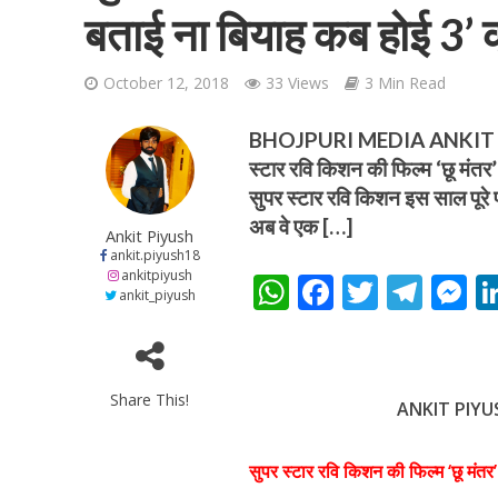
बताई ना बियाह कब होई 3’ 
October 12, 2018
33 Views
3 Min Read
BHOJPURI MEDIA ANKIT PI
स्‍टार रवि किशन की फिल्‍म ‘छू मं
शिवानी सिंह का नया बोल
सुपर स्‍टार रवि किशन इस साल पूरे फ
अब वे एक […]
Ankit Piyush
ankit.piyush18
ankitpiyush
W
F
T
T
ankit_piyush
h
ac
w
el
e
at
e
itt
e
s
s
b
er
gr
e
Share This!
ANKIT PIYU
A
o
a
n
वर्ल्डवाइड रिकॉर्ड्स भ
p
o
m
g
सुपर स्‍टार रवि किशन की फिल्‍म ‘छू मं