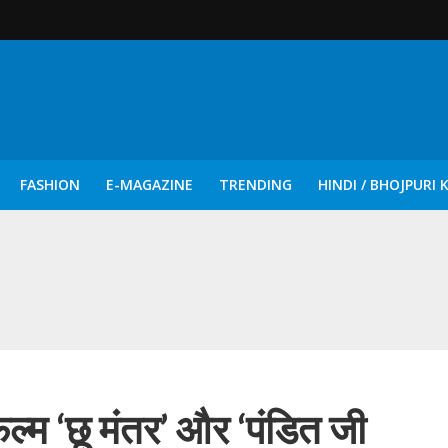
FASHION
E-MAGAZINE
TRENDING
HINDI / BHOJPURI 
दिन नुक्कड़ एवं रंगमंचीय नाटकों ने दिया सामाजिक सरोकारों का सशक्त संदेश
ल्‍म ‘छू मंतर’ और ‘पंडित जी