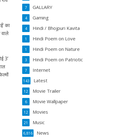
े रवि
GALLARY
7
Gaming
4
ोई’ का
Hindi / Bhojpuri Kavita
4
 वाले
Hindi Poem on Love
1
Hindi Poem on Nature
1
ोई 3’
Hindi Poem on Patriotic
3
लाल
Internet
7
्‍मों
Latest
143
Movie Trailer
12
Movie Wallpaper
6
Movies
12
Music
21
News
6,816