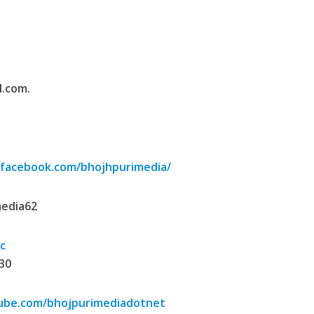
ी शंकर की प्रेम कहानी” ने मचाया धमाल
l.com.
.facebook.com/bhojhpurimedia/
media62
ने तोड़ दिया दिव्या त्यागी का सब्र, कैमरा बंद होने के बाद भी नहीं थमे आंसू
.c
30
ube.com/bhojpurimediadotnet