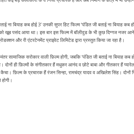
 सहित कई बड़े कलाकारों के वे निजी प्रचारक हैं और अब निर्माण के क्षेत्र में भी उन्होंन
 रिलीज हुआ भोजपुरी गीत जिंदगी जियल छोड़ देहब, दर्शकों का मिल रहा भरपूर प्यार
 बताई ना बियाह कब होई 3’ उनकी सुपर हिट फिल्‍म ‘पंडित जी बताई ना बियाह कब ह
ं को खूब पसंद आया था। इस बार इस फिल्‍म में बॉलीवुड के भी कुछ दिग्‍गज नजर आने
प्रोडक्शन और री एंटरटेनमेंट प्राइवेट लिमिटेड द्वारा प्रस्तुत किया जा रहा है।
ू मंतर सामाजिक सरोकार वाली फ़िल्म होगी, जबकि ‘पंडित जी बताई ना बियाह कब ह
 दोनों ही फ़िल्मों के संगीतकार हैं मधुकर आनंद व छोटे बाबा और गीतकार हैं प्यारे
कैचा। फ़िल्म के प्रचारक हैं रंजन सिन्हा, रामचंद्र यादव व अखिलेश सिंह। दोनों फिल
साथ 25 वर्षों का सफर, अब ‘ओम गोल्डन फ्यूचर मूवीज़’ के साथ नई पारी शुरू करेंगे प्रेमचंद्र झा
से होगी।