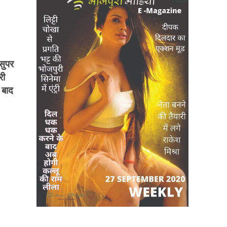
ुपर
री
े बाद