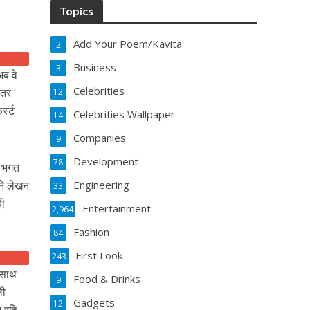
Topics
Add Your Poem/Kavita
2
Business
3
अब वे
Celebrities
ंतर ‘
12
स्‍ट
Celebrities Wallpaper
14
Companies
9
Development
78
य भगत
पने लेखन
Engineering
33
ही
Entertainment
2,964
Fashion
84
First Look
243
 साथ
Food & Drinks
9
ली
Gadgets
12