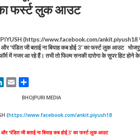
का फर्स्‍ट लुक आउट
YUSH (https://www.facebook.com/ankit.piyush18 स
तर’ और ‘पंडित जी बताई ना बियाह कब होई 3’ का फर्स्‍ट लुक आउट भोजपु
बम गीत तोहरे के मांगिला जानु हुआ रिलीज, दर्शकों का मिल रहा भरपूर प्यार
ॉर्म में नजर आ रहे हैं। तभी तो फिल्‍म सनकी दारोगा के सुपर हिट होने क
M
Li
E
S
n
m
h
BHOJPURI MEDIA
s
k
ai
ar
e
l
e
SH (
https://www.facebook.com/ankit.piyush18
dI
ोजपुरी का नया धमाकेदार गाना जल्द, दुबई की खूबसूरत लोकेशन्स पर हो रही है शूटिंग
n
तर’ और ‘पंडित जी बताई ना बियाह कब होई 3’ का फर्स्‍ट लुक आउट