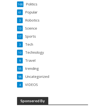
Politics
168
Popular
61
Robotics
3
Science
13
Sports
17
Tech
3
Technology
10
Travel
9
trending
55
Uncategorized
98
VIDEOS
4
Sponsered By