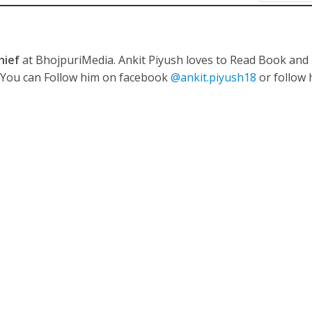
hief
at BhojpuriMedia. Ankit Piyush loves to Read Book and
. You can Follow him on facebook
@ankit.piyush18
or follow 