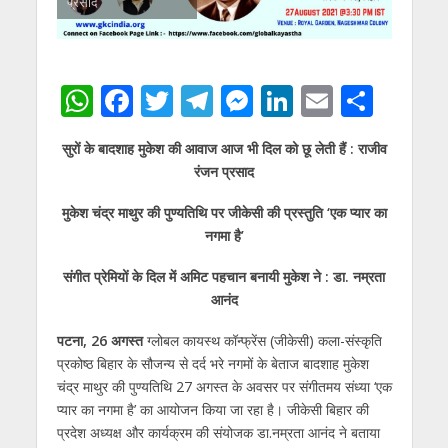
प्रसाद
W
F
T
T
M
Li
E
S
h
ac
w
el
e
n
m
h
सुरों के बादशाह मुकेश की आवाज आज भी दिल को छू लेती हैं : राजीव
at
e
itt
e
ss
k
ai
ar
रंजन प्रसाद
s
b
er
gr
e
e
l
e
मुकेश चंद्र माथुर की पुण्यतिथि पर जीकेसी की प्रस्तुति ‘एक प्यार का
A
o
a
n
dI
नगमा है’
p
o
m
g
n
संगीत प्रेमियों के दिल में अमिट पहचान बनायी मुकेश ने : डा. नम्रता
p
k
er
आनंद
पटना, 26 अगस्त
ग्लोबल कायस्थ कॉन्फ्रेंस (जीकेसी) कला-संस्कृति
प्रकोष्ठ बिहार के सौजन्य से दर्द भरे नगमों के बेताज बादशाह मुकेश
चंद्र माथुर की पुण्यतिथि 27 अगस्त के अवसर पर संगीतमय संध्या ‘एक
प्यार का नगमा है’ का आयोजन किया जा रहा है। जीकेसी बिहार की
प्रदेश अध्यक्ष और कार्यक्रम की संयोजक डा.नम्रता आनंद ने बताया