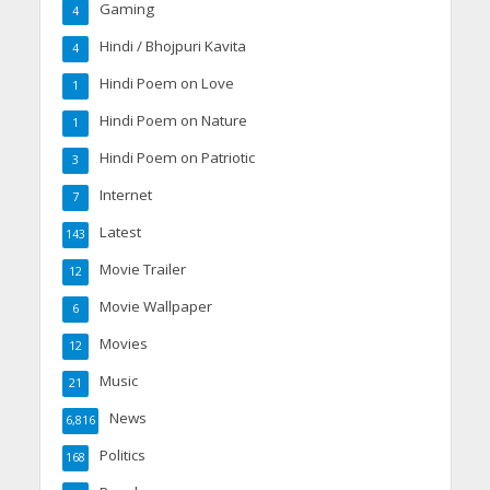
Gaming
4
Hindi / Bhojpuri Kavita
4
Hindi Poem on Love
1
Hindi Poem on Nature
1
Hindi Poem on Patriotic
3
Internet
7
Latest
143
Movie Trailer
12
Movie Wallpaper
6
Movies
12
Music
21
News
6,816
Politics
168