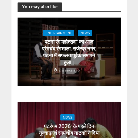
at
e
itt
e
ss
k
ai
ar
You may also like
s
b
er
gr
e
e
l
e
A
o
a
n
dI
ENTERTAINMENT
NEWS
p
o
m
g
n
पटना रंग महोत्सव” का आज
p
k
er
प्रेमचंद रंगशाला, राजेन्द्र नगर,
पटना में सफलतापूर्वक समापन
हुआ।
2 weeks ago
NEWS
पटरंगम 2026′ के पहले दिन
नुक्कड़ एवं रंगमंचीय नाटकों ने दिया