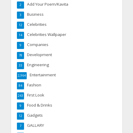
Add Your Poem/Kavita
2
Business
3
Celebrities
12
Celebrities Wallpaper
14
Companies
9
Development
78
Engineering
33
Entertainment
2,964
Fashion
84
First Look
243
Food & Drinks
9
Gadgets
12
GALLARY
7