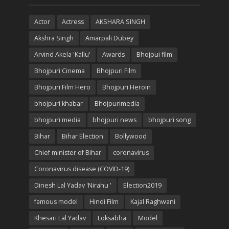
Actor
Actress
AKSHARA SINGH
Akshra Singh
Amarpali Dubey
Arvind Akela 'Kallu'
Awards
Bhojpui film
Bhojpuri Cinema
Bhojpuri Film
Bhojpuri Film Hero
Bhojpuri Heroin
bhojpuri khabar
Bhojpurimedia
bhojpuri media
bhojpuri news
bhojpuri song
Bihar
Bihar Election
Bollywood
Chief minister of Bihar
coronavirus
Coronavirus disease (COVID-19)
Dinesh Lal Yadav 'Nirahu '
Election2019
famous model
Hindi Film
Kajal Raghwani
Khesari Lal Yadav
Loksabha
Model