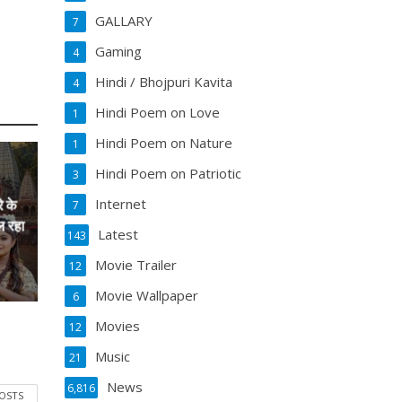
GALLARY
7
Gaming
4
Hindi / Bhojpuri Kavita
4
Hindi Poem on Love
1
Hindi Poem on Nature
1
Hindi Poem on Patriotic
3
Internet
े के
7
ल रहा
Latest
143
Movie Trailer
12
Movie Wallpaper
6
Movies
12
Music
21
News
6,816
POSTS