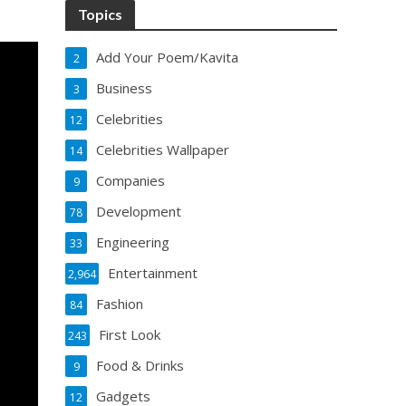
Topics
Add Your Poem/Kavita
2
Business
3
Celebrities
12
Celebrities Wallpaper
14
Companies
9
Development
78
Engineering
33
Entertainment
2,964
Fashion
84
First Look
243
Food & Drinks
9
Gadgets
12