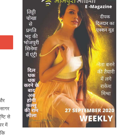
 और
ि सागर
्टि से
 में
 कि