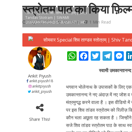
स्त्रोतम पाठ का किया फ़िल्
सोमवार Special शिव ताण्डव स्तोत्रम् | Shiv
Tandav Stotram | SWAMI
May 22, 2023
87 Views
1 Min Read
UMAKANTANAND SARASWATI | HD
शिवानी सिंह का नया बोल
W
F
T
T
h
ac
w
el
e
स्वामी उमकान्तानन्द
at
e
itt
e
s
Ankit Piyush
s
b
er
gr
e
ankit.piyush18
ankitpiyush
भगवान भोलेनाथ के उपासकों के लिए एक 
A
o
a
n
ankit_piyush
उमकान्तानन्द ने नए अंदाज़ में नए जोश 
p
o
m
g
मंत्रमुगद्ध करने वाला है । इस वीडियो 
p
k
e
पर इस शिव तांडव स्त्रोतम को रिलीज़ किय
कौन भला अछूता रह सकता है । जिन्होंने
Share This!
वर्ल्डवाइड रिकॉर्ड्स भ
सजे शिव तांडव स्त्रोतम पाठ के साथ स्व