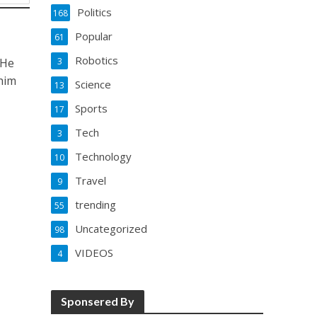
Politics
168
Popular
61
Robotics
3
 He
him
Science
13
Sports
17
Tech
3
Technology
10
Travel
9
trending
55
Uncategorized
98
VIDEOS
4
Sponsered By