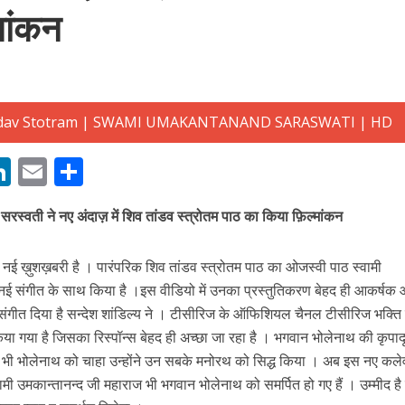
मांकन
बम गीत तोहरे के मांगिला जानु हुआ रिलीज, दर्शकों का मिल रहा भरपूर प्यार
M
Li
E
S
n
m
h
 सरस्वती ने नए अंदाज़ में शिव तांडव स्त्रोतम पाठ का किया फ़िल्मांकन
s
k
ai
ar
e
l
e
नई ख़ुशख़बरी है । पारंपरिक शिव तांडव स्त्रोतम पाठ का ओजस्वी पाठ स्वामी
dI
व नई संगीत के साथ किया है ।इस वीडियो में उनका प्रस्तुतिकरण बेहद ही आकर्षक
n
में संगीत दिया है सन्देश शांडिल्य ने । टीसीरिज के ऑफिशियल चैनल टीसीरिज भक्त
r
ा गया है जिसका रिस्पॉन्स बेहद ही अच्छा जा रहा है । भगवान भोलेनाथ की कृपादृष
 भी भोलेनाथ को चाहा उन्होंने उन सबके मनोरथ को सिद्ध किया । अब इस नए कलेवर
ोजपुरी का नया धमाकेदार गाना जल्द, दुबई की खूबसूरत लोकेशन्स पर हो रही है शूटिंग
ामी उमकान्तानन्द जी महाराज भी भगवान भोलेनाथ को समर्पित हो गए हैं । उम्मीद है