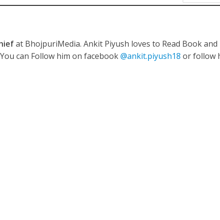
ी शंकर की प्रेम कहानी” ने मचाया धमाल
hief
at BhojpuriMedia. Ankit Piyush loves to Read Book and
. You can Follow him on facebook
@ankit.piyush18
or follow 
ने तोड़ दिया दिव्या त्यागी का सब्र, कैमरा बंद होने के बाद भी नहीं थमे आंसू