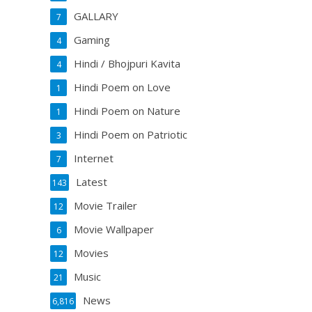
GALLARY
7
Gaming
4
Hindi / Bhojpuri Kavita
4
Hindi Poem on Love
1
Hindi Poem on Nature
1
Hindi Poem on Patriotic
3
Internet
7
Latest
143
Movie Trailer
12
Movie Wallpaper
6
Movies
12
Music
21
News
6,816