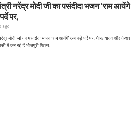
ंत्री नरेंद्र मोदी जी का पसंदीदा भजन ‘राम आयेंगे
र्दे पर,
s ago
नरेंद्र मोदी जी का पसंदीदा भजन ‘राम आयेंगे’ अब बड़े पर्दे पर, धीरू यादव और केशव
सी में कर रहे हैं भोजपुरी फिल्म...
बम गीत तोहरे के मांगिला जानु हुआ रिलीज, दर्शकों का मिल रहा भरपूर प्यार
ोजपुरी का नया धमाकेदार गाना जल्द, दुबई की खूबसूरत लोकेशन्स पर हो रही है शूटिंग