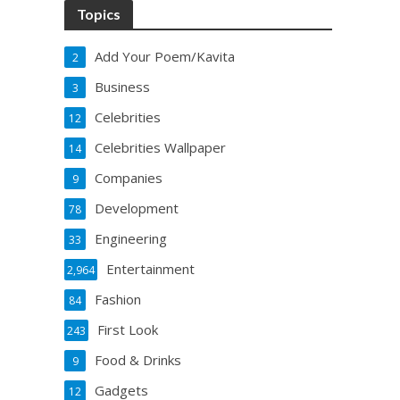
Topics
Add Your Poem/Kavita
2
Business
3
Celebrities
12
Celebrities Wallpaper
14
Companies
9
Development
78
Engineering
33
Entertainment
2,964
Fashion
84
First Look
243
Food & Drinks
9
Gadgets
12