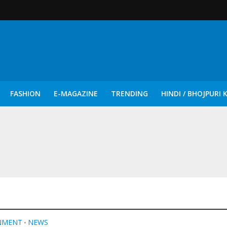
FASHION
E-MAGAZINE
TRENDING
HINDI / BHOJPURI 
दिन नुक्कड़ एवं रंगमंचीय नाटकों ने दिया सामाजिक सरोकारों का सशक्त संदेश
NMENT
NEWS
•