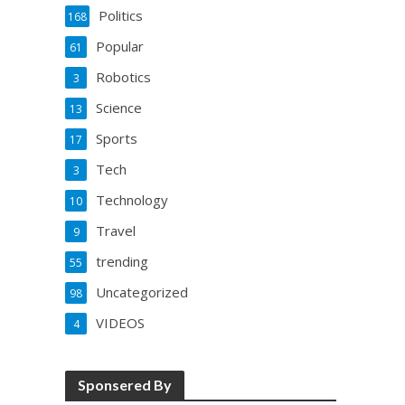
Politics
168
Popular
61
Robotics
3
Science
13
Sports
17
Tech
3
Technology
10
Travel
9
trending
55
Uncategorized
98
VIDEOS
4
Sponsered By