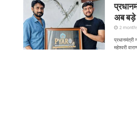
प्रधानम
अब बड़े प
2 month
प्रधानमंत्री 
महेश्वरी वाराण
शिवानी सिंह का नया बोल
वर्ल्डवाइड रिकॉर्ड्स भ