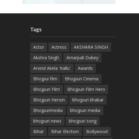
Tags
Actor
Actress
AKSHARA SINGH
Akshra Singh
Amarpali Dubey
Arvind Akela 'Kallu'
Awards
Bhojpui film
Bhojpuri Cinema
Bhojpuri Film
Bhojpuri Film Hero
Bhojpuri Heroin
bhojpuri khabar
Bhojpurimedia
bhojpuri media
bhojpuri news
bhojpuri song
Bihar
Bihar Election
Bollywood