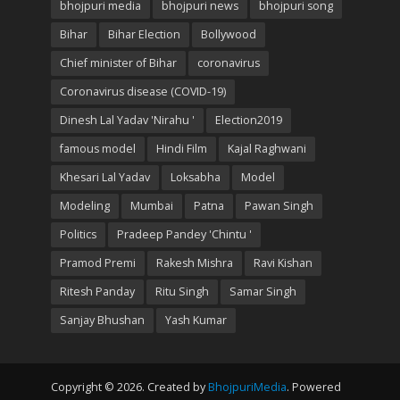
bhojpuri media
bhojpuri news
bhojpuri song
Bihar
Bihar Election
Bollywood
Chief minister of Bihar
coronavirus
Coronavirus disease (COVID-19)
Dinesh Lal Yadav 'Nirahu '
Election2019
famous model
Hindi Film
Kajal Raghwani
Khesari Lal Yadav
Loksabha
Model
Modeling
Mumbai
Patna
Pawan Singh
Politics
Pradeep Pandey 'Chintu '
Pramod Premi
Rakesh Mishra
Ravi Kishan
Ritesh Panday
Ritu Singh
Samar Singh
Sanjay Bhushan
Yash Kumar
Copyright © 2026. Created by
BhojpuriMedia
. Powered