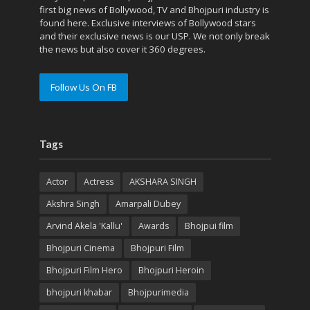
first big news of Bollywood, TV and Bhojpuri industry is
found here. Exclusive interviews of Bollywood stars
and their exclusive news is our USP. We not only break
the news but also cover it 360 degrees.
Follow Us On FB
Tags
Actor
Actress
AKSHARA SINGH
Akshra Singh
Amarpali Dubey
Arvind Akela 'Kallu'
Awards
Bhojpui film
Bhojpuri Cinema
Bhojpuri Film
Bhojpuri Film Hero
Bhojpuri Heroin
bhojpuri khabar
Bhojpurimedia