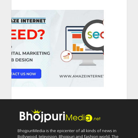
BhojpuriMedia is the epicenter of all kinds of news in
Bollywood, television, Bhojpuri and fashion world. The