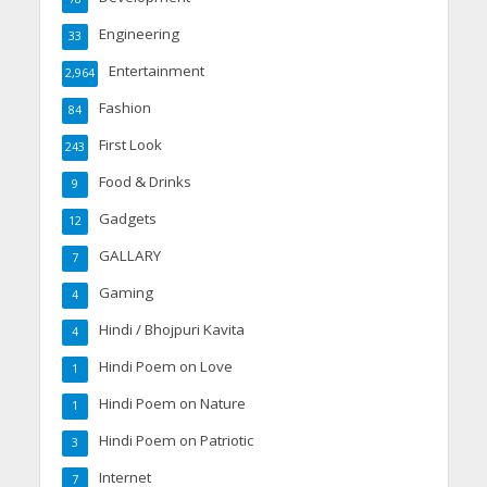
Engineering
33
Entertainment
2,964
Fashion
84
First Look
243
Food & Drinks
9
Gadgets
12
GALLARY
7
Gaming
4
Hindi / Bhojpuri Kavita
4
Hindi Poem on Love
1
Hindi Poem on Nature
1
Hindi Poem on Patriotic
3
Internet
7