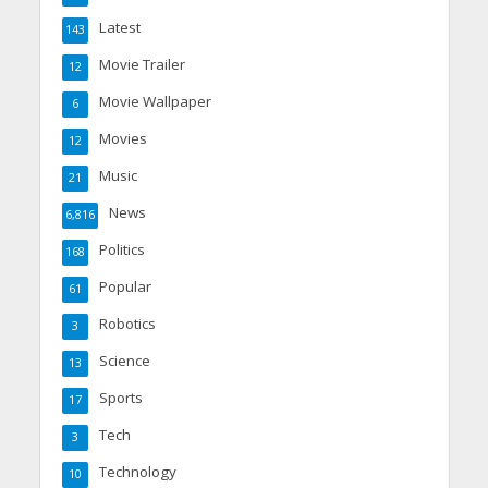
Latest
143
Movie Trailer
12
Movie Wallpaper
6
Movies
12
Music
21
News
6,816
Politics
168
Popular
61
Robotics
3
Science
13
Sports
17
Tech
3
Technology
10