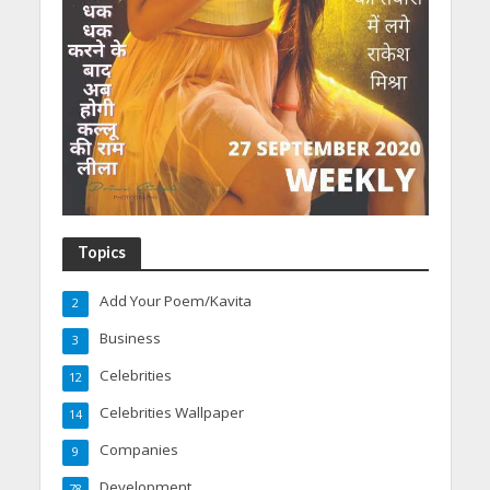
Topics
Add Your Poem/Kavita
2
Business
3
Celebrities
12
Celebrities Wallpaper
14
Companies
9
Development
78