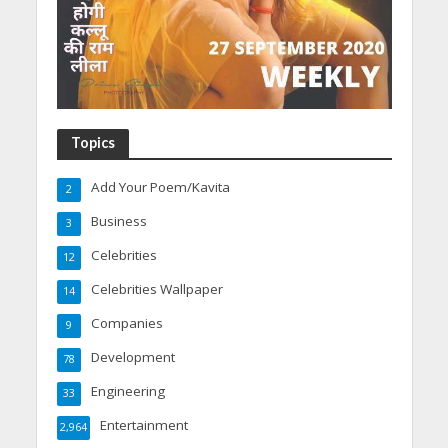
Topics
Add Your Poem/Kavita
2
Business
3
Celebrities
12
Celebrities Wallpaper
14
Companies
9
Development
78
Engineering
33
Entertainment
2,964