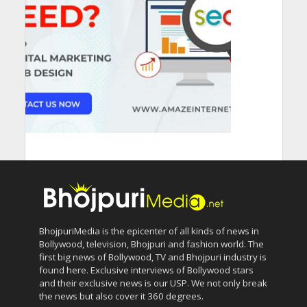
BhojpuriMedia is the epicenter of all kinds of news in
Bollywood, television, Bhojpuri and fashion world. The
first big news of Bollywood, TV and Bhojpuri industry is
found here. Exclusive interviews of Bollywood stars
and their exclusive news is our USP. We not only break
the news but also cover it 360 degrees.