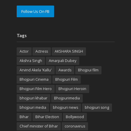
Follow Us On FB
Tags
Actor
Actress
AKSHARA SINGH
Akshra Singh
Amarpali Dubey
Arvind Akela 'Kallu'
Awards
Bhojpui film
Bhojpuri Cinema
Bhojpuri Film
Bhojpuri Film Hero
Bhojpuri Heroin
bhojpuri khabar
Bhojpurimedia
bhojpuri media
bhojpuri news
bhojpuri song
Bihar
Bihar Election
Bollywood
Chief minister of Bihar
coronavirus