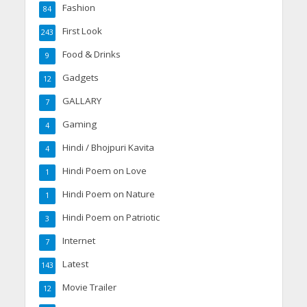
Fashion
84
First Look
243
Food & Drinks
9
Gadgets
12
GALLARY
7
Gaming
4
Hindi / Bhojpuri Kavita
4
Hindi Poem on Love
1
Hindi Poem on Nature
1
Hindi Poem on Patriotic
3
Internet
7
Latest
143
Movie Trailer
12