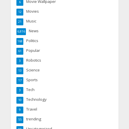
Movie Wallpaper
6
Movies
12
Music
21
News
6,816
Politics
168
Popular
61
Robotics
3
Science
13
Sports
17
Tech
3
Technology
10
Travel
9
trending
55
Uncategorized