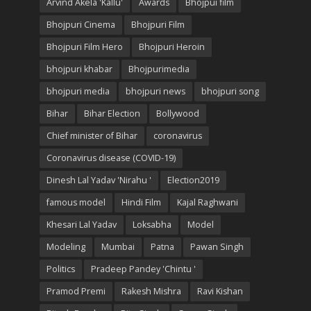
Arvind Akela 'Kallu'
Awards
Bhojpui film
Bhojpuri Cinema
Bhojpuri Film
Bhojpuri Film Hero
Bhojpuri Heroin
bhojpuri khabar
Bhojpurimedia
bhojpuri media
bhojpuri news
bhojpuri song
Bihar
Bihar Election
Bollywood
Chief minister of Bihar
coronavirus
Coronavirus disease (COVID-19)
Dinesh Lal Yadav 'Nirahu '
Election2019
famous model
Hindi Film
Kajal Raghwani
Khesari Lal Yadav
Loksabha
Model
Modeling
Mumbai
Patna
Pawan Singh
Politics
Pradeep Pandey 'Chintu '
Pramod Premi
Rakesh Mishra
Ravi Kishan