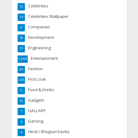
Celebrities
12
Celebrities Wallpaper
14
Companies
9
Development
78
Engineering
33
Entertainment
2,964
Fashion
84
First Look
243
Food & Drinks
9
Gadgets
12
GALLARY
7
Gaming
4
Hindi / Bhojpuri Kavita
4