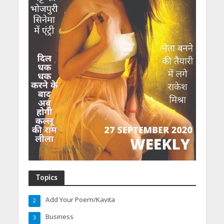
Topics
Add Your Poem/Kavita
2
Business
3