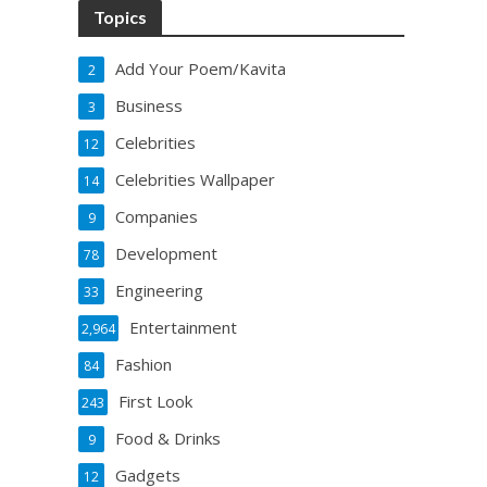
Topics
Add Your Poem/Kavita
2
Business
3
Celebrities
12
Celebrities Wallpaper
14
Companies
9
Development
78
Engineering
33
Entertainment
2,964
Fashion
84
First Look
243
Food & Drinks
9
Gadgets
12