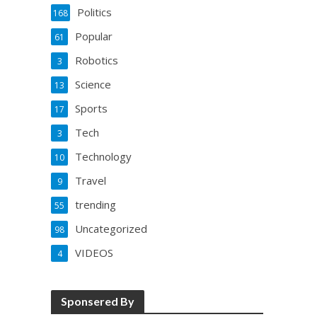
Politics
168
Popular
61
Robotics
3
Science
13
Sports
17
Tech
3
Technology
10
Travel
9
trending
55
Uncategorized
98
VIDEOS
4
Sponsered By