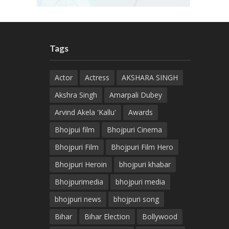
Tags
Actor
Actress
AKSHARA SINGH
Akshra Singh
Amarpali Dubey
Arvind Akela 'Kallu'
Awards
Bhojpui film
Bhojpuri Cinema
Bhojpuri Film
Bhojpuri Film Hero
Bhojpuri Heroin
bhojpuri khabar
Bhojpurimedia
bhojpuri media
bhojpuri news
bhojpuri song
Bihar
Bihar Election
Bollywood