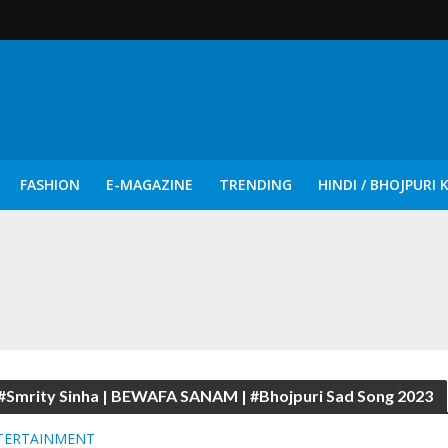
FASHION
E-MAGAZINE
TRENDING
HINDI / BHOJPURI 
दिन नुक्कड़ एवं रंगमंचीय नाटकों ने दिया सामाजिक सरोकारों का सशक्त संदेश
h #Smrity Sinha | BEWAFA SANAM | #Bhojpuri Sad Song 2023
TERTAINMENT