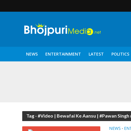
NEWS
ENTERTAINMENT
LATEST
POLITICS
पटरंगम 2026′ के पहले 
Tag - #Video | Bewafai Ke Aansu | #Pawan Sing
NEWS
EN
•