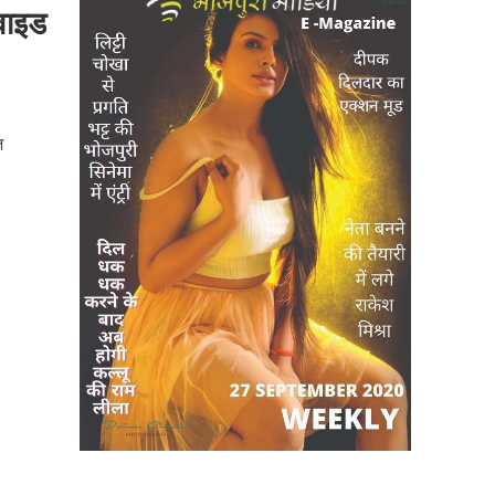
डवाइड
ज