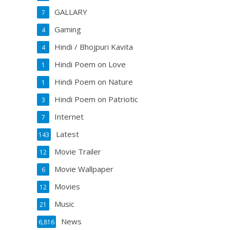
GALLARY
7
Gaming
4
Hindi / Bhojpuri Kavita
4
Hindi Poem on Love
1
Hindi Poem on Nature
1
Hindi Poem on Patriotic
3
Internet
7
Latest
143
Movie Trailer
12
Movie Wallpaper
6
Movies
12
Music
21
News
6,816