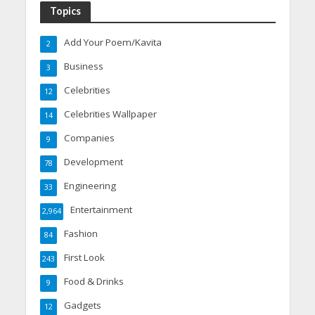
Topics
Add Your Poem/Kavita
2
Business
3
Celebrities
12
Celebrities Wallpaper
14
Companies
9
Development
78
Engineering
33
Entertainment
2,964
Fashion
84
First Look
243
Food & Drinks
9
Gadgets
12