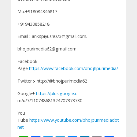
Mo.+918084346817
+919430858218
Email :-ankitpiyush073@gmail.com.
bhojpurimedia62@gmail.com
Facebook
Page
https://www.facebook.com/bhojhpurimedia/
Twitter :- http://@bhojpurimedia62
Google+
https://plus.google.c
m/u/7/110748681324707373730
You
Tube
https://www.youtube.com/bhojpurimediadot
net