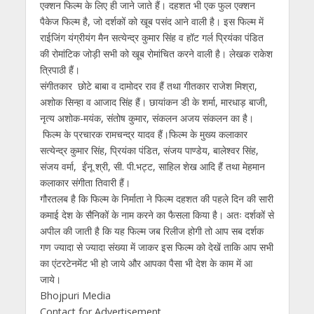
एक्शन फिल्म के लिए ही जाने जाते हैं। दहशत भी एक फुल एक्शन
पैकेज फिल्म है, जो दर्शकों को खूब पसंद आने वाली है। इस फिल्म में
राईजिंग यंग्रीयंग मैन सत्येन्द्र कुमार सिंह व हॉट गर्ल प्रियंका पंडित
की रोमांटिक जोड़ी सभी को खूब रोमांचित करने वाली है। लेखक राकेश
त्रिपाठी हैं।
संगीतकार छोटे बाबा व दामोदर राव हैं तथा गीतकार राजेश मिश्रा,
अशोक सिन्हा व आजाद सिंह हैं। छायांकन डी के शर्मा, मारधाड़ बाजी,
नृत्य अशोक-मयंक, संतोष कुमार, संकलन अजय संकलन का है।
फिल्म के प्रचारक रामचन्द्र यादव हैं।फिल्म के मुख्य कलाकार
सत्येन्द्र कुमार सिंह, प्रियंका पंडित, संजय पाण्डेय, बालेश्वर सिंह,
संजय वर्मा, ईंनू श्री, सी. पी.भट्ट, साहिल शेख आदि हैं तथा मेहमान
कलाकार संगीता तिवारी हैं।
गौरतलब है कि फिल्म के निर्माता ने फिल्म दहशत की पहले दिन की सारी
कमाई देश के सैनिकों के नाम करने का फैसला किया है। अतः दर्शकों से
अपील की जाती है कि यह फिल्म जब रिलीज होगी तो आप सब दर्शक
गण ज्यादा से ज्यादा संख्या में जाकर इस फिल्म को देखें ताकि आप सभी
का एंटरटेनमेंट भी हो जाये और आपका पैसा भी देश के काम में आ
जाये।
Bhojpuri Media
Contact for Advertisement