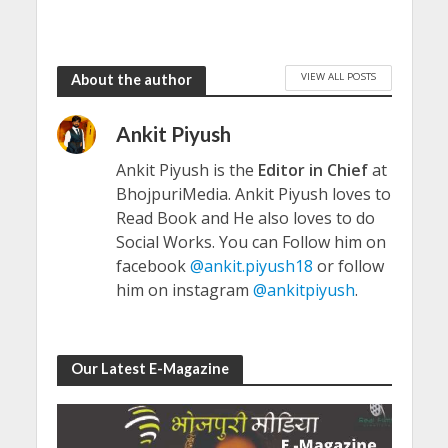
VIEW ALL POSTS
About the author
Ankit Piyush
Ankit Piyush is the
Editor in Chief
at
BhojpuriMedia. Ankit Piyush loves to
Read Book and He also loves to do
Social Works. You can Follow him on
facebook
@ankit.piyush18
or follow
him on instagram
@ankitpiyush
.
Our Latest E-Magazine