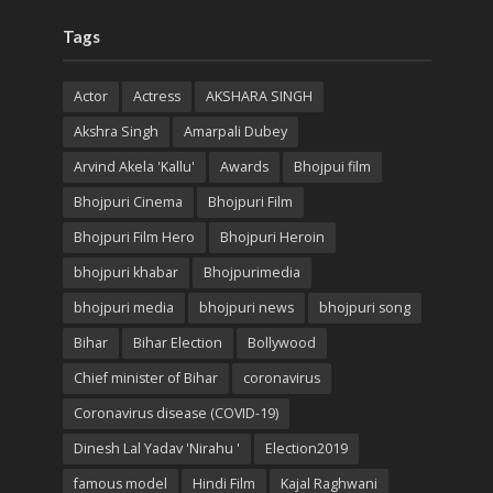
Tags
Actor
Actress
AKSHARA SINGH
Akshra Singh
Amarpali Dubey
Arvind Akela 'Kallu'
Awards
Bhojpui film
Bhojpuri Cinema
Bhojpuri Film
Bhojpuri Film Hero
Bhojpuri Heroin
bhojpuri khabar
Bhojpurimedia
bhojpuri media
bhojpuri news
bhojpuri song
Bihar
Bihar Election
Bollywood
Chief minister of Bihar
coronavirus
Coronavirus disease (COVID-19)
Dinesh Lal Yadav 'Nirahu '
Election2019
famous model
Hindi Film
Kajal Raghwani