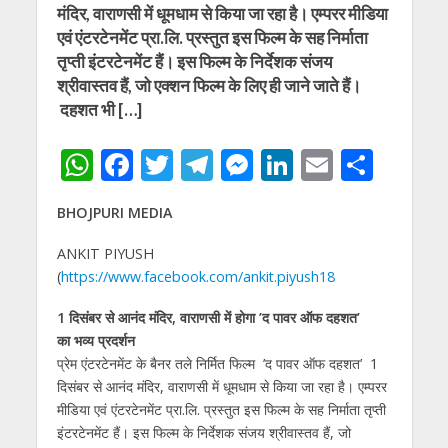
मंदिर, वाराणसी में धूमधाम से किया जा रहा है। एम्परर मीडिया
एवं एंटरटेनमेंट प्रा.लि. प्रस्तुत इस फिल्म के सह निर्माता
तृप्ती इंटरटेनमेंट हैं। इस फिल्म के निर्देशक संजय
श्रीवास्तव हैं, जो एक्शन फिल्म के लिए ही जाने जाते हैं।
दहशत भी […]
W
F
T
T
M
Li
E
S
h
ac
w
el
e
n
m
h
BHOJPURI MEDIA
at
e
itt
e
ss
k
ai
ar
s
b
er
gr
e
e
l
e
ANKIT PIYUSH
(
https://www.facebook.com/ankit.piyush18
A
o
a
n
dI
p
o
m
g
n
1 दिसंबर से आनंद मंदिर, वाराणसी में होगा ’द पावर ऑफ दहशत’
का भव्य प्रदर्शन
p
k
er
प्रेम एंटरटेनमेंट के बैनर तले निर्मित फिल्म ’द पावर ऑफ दहशत’ 1
दिसंबर से आनंद मंदिर, वाराणसी में धूमधाम से किया जा रहा है। एम्परर
मीडिया एवं एंटरटेनमेंट प्रा.लि. प्रस्तुत इस फिल्म के सह निर्माता तृप्ती
इंटरटेनमेंट हैं। इस फिल्म के निर्देशक संजय श्रीवास्तव हैं, जो