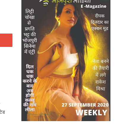
ल
टेड