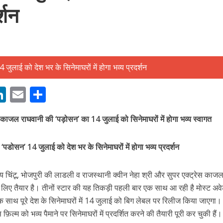
र्शन
बम गीत तोहरे के मांगिला जानु हुआ रिलीज, दर्शकों का मिल रहा भरपूर प्यार
M
Li
E
S
n
m
h
्री, काजल राघवानी की ‘पड़ोसन’ का 14 जुलाई को सिनेमाघरों में होगा भव्य स्वागत
s
k
ai
ar
e
l
e
 ‘पडोसन’ 14 जुलाई को देश भर के सिनेमाघरों में होगा भव्य प्रदर्शन
dI
n
डेय चिंटू, भोजपुरी की लाडली व राजस्थानी क्वीन नेहा श्री और सुपर एक्ट्रेस काज
r
लिए तैयार है। तीनों स्टार की यह तिकड़ी पहली बार एक साथ आ रही है मोस्ट अवे
क साथ पूरे देश के सिनेमाघरों में 14 जुलाई को बिग लेबल पर रिलीज किया जाएगा।
ोजपुरी का नया धमाकेदार गाना जल्द, दुबई की खूबसूरत लोकेशन्स पर हो रही है शूटिंग
इस फ़िल्म को भव्य पैमाने पर सिनेमाघरों में प्रदर्शित करने की तैयारी पूरी कर चुकी हैं।