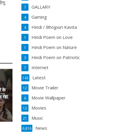
ोनू
GALLARY
7
,
Gaming
4
Hindi / Bhojpuri Kavita
4
Hindi Poem on Love
1
Hindi Poem on Nature
1
Hindi Poem on Patriotic
3
Internet
7
Latest
143
Movie Trailer
12
े के
ल रहा
Movie Wallpaper
6
Movies
12
Music
21
News
6,816