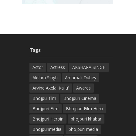
Tags
Actor
Actress
AKSHARA SINGH
Akshra Singh
Amarpali Dubey
Arvind Akela 'Kallu'
Awards
Bhojpui film
Bhojpuri Cinema
Bhojpuri Film
Bhojpuri Film Hero
Bhojpuri Heroin
bhojpuri khabar
Bhojpurimedia
bhojpuri media