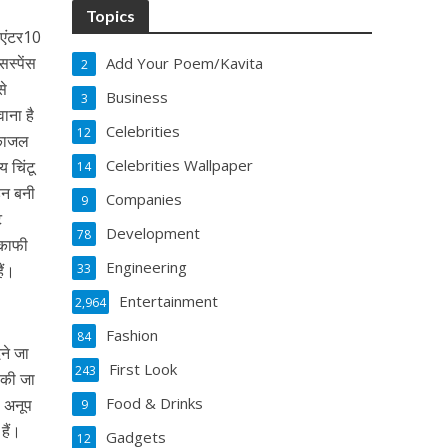
Topics
 ‘एंटर10
सस्पेंस
Add Your Poem/Kavita
2
से
Business
3
वाना है
Celebrities
12
े काजल
Celebrities Wallpaper
य चिंटू
14
्हन बनी
Companies
9
ट
Development
78
 काफी
Engineering
ैं।
33
Entertainment
2,964
Fashion
84
ेने जा
First Look
243
 की जा
Food & Drinks
, अनूप
9
हैं।
Gadgets
12