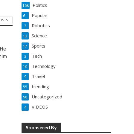
Politics
168
Popular
61
POSTS
Robotics
3
Science
13
Sports
17
 He
Tech
him
3
Technology
10
Travel
9
trending
55
Uncategorized
98
VIDEOS
4
Sponsered By