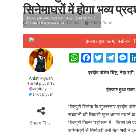
सिनेमाघरों में होगा भव्य प्रद
इंतजार हुआ खत्म, 'पडोसन' 14 जुलाई को देश भर के
July 13, 2023
39 Views
3 Min Read
सिनेमाघरों में होगा भव्य प्रदर्शन
शिवानी सिंह का नया बोल
W
F
T
T
h
ac
w
el
e
प्रदीप पांडेय चिंटू, नेहा श
at
e
itt
e
s
Ankit Piyush
s
b
er
gr
e
ankit.piyush18
ankitpiyush
इंतजार हुआ खत्म,
A
o
a
n
ankit_piyush
p
o
m
g
भोजपुरी सिनेमा के सुपरस्टार प्रदीप पां
p
k
e
राघवानी की तिकड़ी फुल धमाल मचाने के 
भोजपुरी फिल्म ‘पड़ोसन’ में। फ़िल्म को ए
Share This!
वर्ल्डवाइड रिकॉर्ड्स भ
अभिनेत्री से निर्मात्री बनी नेहा श्री ने 