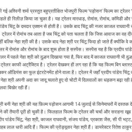
 की गई अश्विनी शर्मा प्रस्तुत बहुप्रतीक्षित भोजपुरी फिल्म ‘पड़ोसन’ फिल्म का ट्रेलर
ले ही रिलीज़ किया जा चुका है। यह ट्रेलर मारधाड़, रोमांस, रोमांच, कॉमेडी और 
पांडेय चिंटू के दमदार एक्शन से होती है। उसके बाद चिंटू की नजर काजल राघवानी 
 हैं। ट्रेलर में रोमांच तब आता है जब चिंटू को पता चलता है कि जिस आवाज का वह दी
ल्कि नेहा श्री की है। उसके बाद नेहा श्री पर चिंटू फिदा हो जाते हैं क्योंकि व
 में रोमांस और रोमांच के बाद शुरू होता है सस्पेंस। सस्पेंस यह है कि प्रदीप पांडे
लर में पहले नेहा श्री को दुल्हन दिखाया गया है, फिर बाद में काजल राघवानी भी दुल
ें महाधमाका, ‘सिर्फ आपके’ की शूटिंग लखनऊ और भोपाल में हुई पूरी”
रेलर काफी अट्रैक्टिव है। ट्रेलर देखकर ही लग रहा है कि यह फिल्म बिग ब्लास्
र ऑडियंस का फुल इंटरटेनमेंट होने वाला है। ट्रेलर में जहाँ प्रदीप पांडेय चिंटू
हीं नेहा श्री अपनी अदा का जादू चलाते हुए दो चोटी में दिलवालों का धड़कन बढ़ा रही ह
ा बिखेर रही हैं।
त्री बनी नेहा श्री की यह फ़िल्म पड़ोसन आगामी 14 जुलाई से सिनेमाघरों में दस्तक द
ने की तैयारी पूरी हो चुकी है। फिलहाल फिल्म के ट्रेलर की चर्चा और सराहना खूब
प पांडेय चिंटू, नेहा श्री, काजल राघवानी, संजय पांडेय, प्रकाश जैस, सी पी भट्ट
हब लाल धारी आदि हैं। फिल्म की प्रोड्यूसर नेहा श्री हैं। डायरेक्टर रितेश ठाकुर 