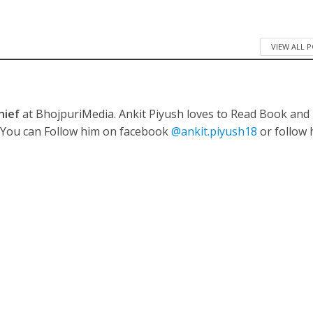
ी शंकर की प्रेम कहानी” ने मचाया धमाल
VIEW ALL 
hief
at BhojpuriMedia. Ankit Piyush loves to Read Book and
. You can Follow him on facebook
@ankit.piyush18
or follow 
ने तोड़ दिया दिव्या त्यागी का सब्र, कैमरा बंद होने के बाद भी नहीं थमे आंसू