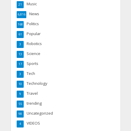
Music
21
News
6,816
Politics
168
Popular
61
Robotics
3
Science
13
Sports
17
Tech
3
Technology
10
Travel
9
trending
55
Uncategorized
98
VIDEOS
4