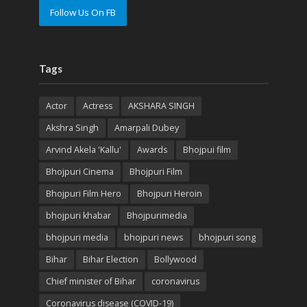
Follow Us On FB
Tags
Actor
Actress
AKSHARA SINGH
Akshra Singh
Amarpali Dubey
Arvind Akela 'Kallu'
Awards
Bhojpui film
Bhojpuri Cinema
Bhojpuri Film
Bhojpuri Film Hero
Bhojpuri Heroin
bhojpuri khabar
Bhojpurimedia
bhojpuri media
bhojpuri news
bhojpuri song
Bihar
Bihar Election
Bollywood
Chief minister of Bihar
coronavirus
Coronavirus disease (COVID-19)