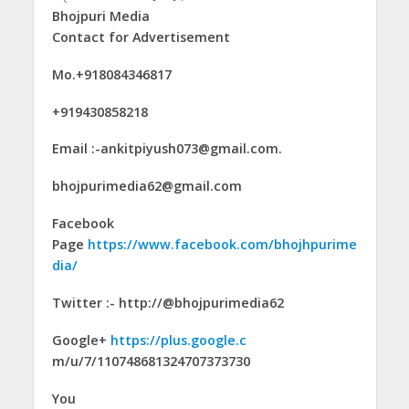
Bhojpuri Media
Contact for Advertisement
Mo.+918084346817
+919430858218
Email :-ankitpiyush073@gmail.com.
bhojpurimedia62@gmail.com
Facebook
Page
https://www.facebook.com/bhojhpurime
dia/
Twitter :- http://@bhojpurimedia62
Google+
https://plus.google.c
m/u/7/110748681324707373730
You