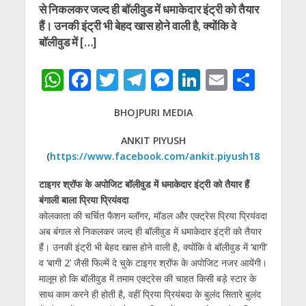
से निकलकर जल्‍द ही बॉलीवुड में धमाकेदार इंट्री को तैयार
हैं। उनकी इंट्री भी बेहद खास होने वाली है, क्‍योंकि वे
बॉलीवुड में […]
W
F
T
T
M
Li
E
S
h
ac
w
el
e
n
m
h
BHOJPURI MEDIA
at
e
itt
e
ss
k
ai
ar
s
b
er
gr
e
e
l
e
ANKIT PIYUSH
(
https://www.facebook.com/ankit.piyush18
A
o
a
n
dI
p
o
m
g
n
टाइगर श्रॉफ के अपोजिट बॉलीवुड में धमाकेदार इंट्री को तैयार हैं
बंगाली बाला प्रिया प्रियंवदा
p
k
er
कोलकाता की चर्चित फैशन ब्लॉगर, मॉडल और एक्ट्रेस प्रिया प्रियंवदा
अब बंगाल से निकलकर जल्‍द ही बॉलीवुड में धमाकेदार इंट्री को तैयार
हैं। उनकी इंट्री भी बेहद खास होने वाली है, क्‍योंकि वे बॉलीवुड में ‘बागी’
व ‘बागी 2’ जैसी फिल्में दे चुके टाइगर श्रॉफ के अपोजिट नजर आयेंगी।
मालूम हो कि बॉलीवुड में तमाम एक्ट्रेस की चाहत किसी बड़े स्‍टार के
साथ काम करने ही होती है, वहीं प्रिया प्रियंबदा के बुलंद सितारे बुलंद