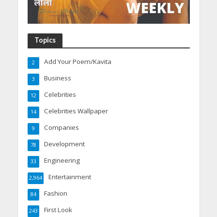
Topics
Add Your Poem/Kavita
2
Business
3
Celebrities
12
Celebrities Wallpaper
14
Companies
9
Development
78
Engineering
33
Entertainment
2,964
Fashion
84
First Look
243