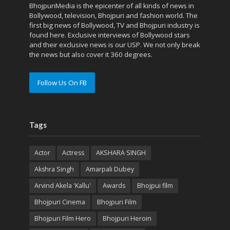
BhojpuriMedia is the epicenter of all kinds of news in
Bollywood, television, Bhojpuri and fashion world. The
first big news of Bollywood, TV and Bhojpuri industry is
found here. Exclusive interviews of Bollywood stars
and their exclusive news is our USP. We not only break
the news but also cover it 360 degrees.
Follow Us On FB
Tags
Actor
Actress
AKSHARA SINGH
Akshra Singh
Amarpali Dubey
Arvind Akela 'Kallu'
Awards
Bhojpui film
Bhojpuri Cinema
Bhojpuri Film
Bhojpuri Film Hero
Bhojpuri Heroin