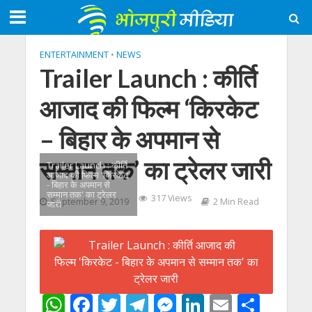
ENTERTAINMENT
•
NEWS
Trailer Launch : कीर्ति
आजाद की फिल्‍म ‘किरकेट
– बिहार के अपमान से
सम्‍मान तक’ का ट्रेलर जारी
Trailer Launch : कीर्ति
आजाद की फिल्‍म 'किरकेट
- बिहार के अपमान से
सम्‍मान तक' का ट्रेलर
317 Views
September 9, 2019
2 Min Read
जारी
W
F
T
T
M
Li
E
S