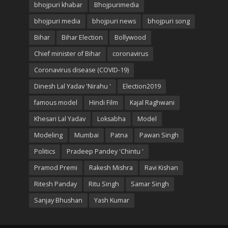
bhojpuri khabar
Bhojpurimedia
bhojpuri media
bhojpuri news
bhojpuri song
Bihar
Bihar Election
Bollywood
Chief minister of Bihar
coronavirus
Coronavirus disease (COVID-19)
Dinesh Lal Yadav 'Nirahu '
Election2019
famous model
Hindi Film
Kajal Raghwani
Khesari Lal Yadav
Loksabha
Model
Modeling
Mumbai
Patna
Pawan Singh
Politics
Pradeep Pandey 'Chintu '
Pramod Premi
Rakesh Mishra
Ravi Kishan
Ritesh Panday
Ritu Singh
Samar Singh
Sanjay Bhushan
Yash Kumar