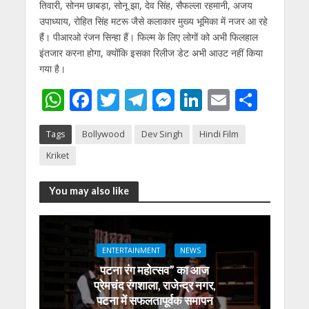
तिवारी, सोनम छाबड़ा, सोनू झा, देव सिंह, सैफल्‍ला रहमानी, अजय
उपाध्‍याय, रोहित सिंह मटरू जैसे कलाकार मुख्‍य भूमिका में नजर आ रहे
हैं। पीआरओ रंजन सिन्‍हा हैं। फिल्‍म के लिए लोगों को अभी फिलहाल
इंतजार करना होगा, क्‍योंकि इसका रिलीज डेट अभी आउट नहीं किया
गया है।
W
F
T
T
M
Li
E
S
h
ac
w
el
e
n
m
h
Tags
Bollywood
Dev Singh
Hindi Film
at
e
itt
e
ss
k
ai
ar
Kriket
s
b
er
gr
e
e
l
e
A
o
a
n
dI
You may also like
p
o
m
g
n
p
k
er
ENTERTAINMENT
NEWS
पटना रंग महोत्सव” का आज
प्रेमचंद रंगशाला, राजेन्द्र नगर,
पटना में सफलतापूर्वक समापन