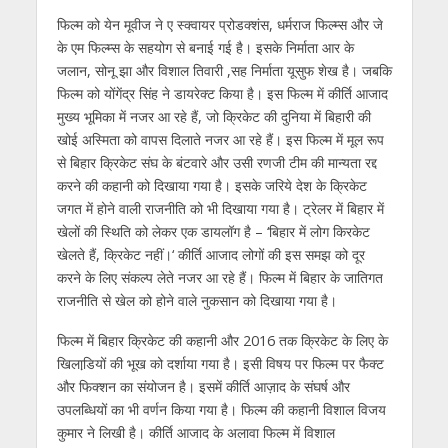
फिल्‍म को येन मूवीज ने ए स्‍क्‍वायर प्रोडक्‍शंस, धर्मराज फिल्‍म्स और जे
के एम फिल्‍म्स के सहयोग से बनाई गई है। इसके निर्माता आर के
जलान, सोनू झा और विशाल तिवारी ,सह निर्माता यूसुफ शेख है। जबकि
फिल्‍म को योंगेंद्र सिंह ने डायरेक्‍ट किया है। इस फिल्‍म में कीर्ति आजाद
मुख्‍य भूमिका में नजर आ रहे हैं, जो क्रिकेट की दुनिया में बिहारी की
खोई अस्मिता को वापस दिलाते नजर आ रहे हैं। इस फिल्‍म में मूल रूप
से बिहार क्रिकेट संघ के बंटवारे और उसी रणजी टीम की मान्‍यता रद्द
करने की कहानी को दिखाया गया है। इसके जरिये देश के क्रिकेट
जगत में होने वाली राजनीति को भी दिखाया गया है। ट्रेलर में बिहार में
खेलों की स्थिति को लेकर एक डायलॉग है – ‘बिहार में लोग किरकेट
खेलते हैं, क्रिकेट नहीं।‘ कीर्ति आजाद लोगों की इस समझ को दूर
करने के लिए संकल्‍प लेते नजर आ रहे हैं। फिल्‍म में बिहार के जातिगत
राजनीति से खेल को होने वाले नुकसान को दिखाया गया है।
फिल्म में बिहार क्रिकेट की कहानी और 2016 तक क्रिकेट के लिए के
खिलाडि़यों की भूख को दर्शाया गया है। इसी विषय पर फिल्म पर फैक्ट
और फिक्शन का संयोजन है। इसमें कीर्ति आज़ाद के संघर्ष और
उपलब्धियों का भी वर्णन किया गया है। फिल्‍म की कहानी विशाल विजय
कुमार ने लिखी है। कीर्ति आजाद के अलावा फिल्‍म में विशाल