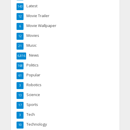
Latest
143
Movie Trailer
12
Movie Wallpaper
6
Movies
12
Music
21
News
6,816
Politics
168
Popular
61
Robotics
3
Science
13
Sports
17
Tech
3
Technology
10