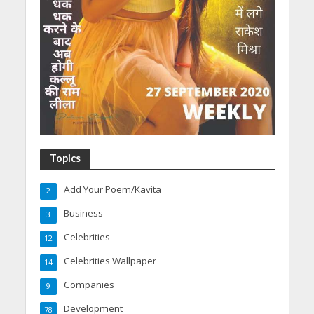
Topics
Add Your Poem/Kavita
2
Business
3
Celebrities
12
Celebrities Wallpaper
14
Companies
9
Development
78