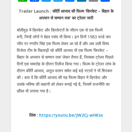
h
ac
w
el
e
n
m
h
Trailer Launch : कीर्ति आजाद की फिल्‍म ‘किरकेट – बिहार के
at
e
itt
e
ss
k
ai
ar
अपमान से सम्‍मान तक’ का ट्रेलर जारी
s
b
er
gr
e
e
l
e
बॉलीवुड में क्रिकेट और क्रिकेटरों के जीवन एक से एक फिल्‍में
A
o
a
n
dI
बनी, जिन्‍हें लोगों ने बेहद पसंद भी किया। इन दिनों 1983 वर्ल्‍ड कप
p
o
m
g
n
जीत पर रणवीर सिंह एक फिल्‍म लेकर आ रहे हैं और अब उसी विश्‍व
p
k
er
विजेता टीम के खिलाड़ी रहे कीर्ति आजाद भी एक फिल्‍म ‘किरकेट –
बिहार के अपमान से सम्‍मान तक’ लेकर तैयार हैं, जिसका ट्रेलर पिछले
दिनों एक समारोह के दौरान रिलीज किया गया। फिल्‍म के ट्रेलर लांच के
दौरान कीर्ति आजाद, अतुल वासन समेत कई बड़े स्‍टार्स ने भी शिरकत
की। बता दें कि कीर्ति आजाद की यह फिल्‍म बिहार में क्रिकेट और
उसके भविष्‍य की कहानी को लेकर बनाई गई है, जिसमें राजनीति का
छौंका भी लगाया गया है।
लिंक :
https://youtu.be/JW2Cj-wHKss