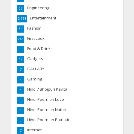
Engineering
33
Entertainment
2,964
Fashion
84
First Look
243
Food & Drinks
9
Gadgets
12
GALLARY
7
Gaming
4
Hindi / Bhojpuri Kavita
4
Hindi Poem on Love
1
Hindi Poem on Nature
1
Hindi Poem on Patriotic
3
Internet
7