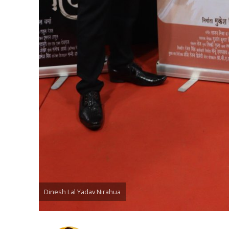
कुलदीप कुमार की “गौर
‘शेल्टर होम’ के एक सीन 
Dinesh Lal Yadav Nirahua