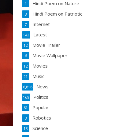
Hindi Poem on Nature
1
Hindi Poem on Patriotic
3
Internet
7
Latest
143
Movie Trailer
12
Movie Wallpaper
6
Movies
12
Music
21
News
6,816
Politics
168
Popular
61
Robotics
3
Science
13