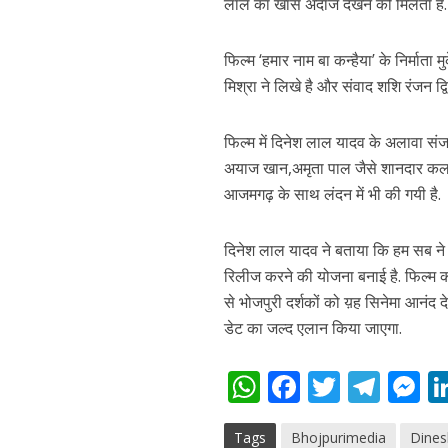
लाल का खास अंदाज देखने को मिलता है.
फिल्म ‘हमार नाम बा कन्हैया’ के निर्माता
मिश्रा ने लिखे है और संवाद शशि रंजन द्व
फिल्म में दिनेश लाल यादव के अलावा संज
अयाज खान,अमृता पाल जैसे शानदार कल
आजमगढ़ के साथ लंदन में भी की गयी है.
दिनेश लाल यादव ने बताया कि हम सब ने क
रिलीज करने की योजना बनाई है. फिल्म की 
से भोजपुरी दर्शकों को य़ह सिनेमा आनंद
डेट का जल्द एलान किया जाएगा.
W
F
T
T
h
ac
w
el
e
Tags
Bhojpurimedia
Dines