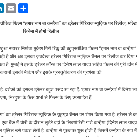
M
Li
E
S
n
m
h
ीक्षित फिल्म “हमार नाम बा कन्हैया” का ट्रेलर गिरिराज म्युज़िक पर रिलीज, मल्टिप
s
k
ai
ar
सिनेमा में होगी रिलीज
e
l
e
नए अंदाज़ ने मचाई धूम, ‘राउंड राउंड’ को मिल रहा दर्शकों का भरपूर प्यार
dI
आ स्टारर निर्माता मुकेश गिरी रिंकू की बहुप्रतीक्षित फिल्म “हमार नाम बा कन्हैया
n
रही है और अब इसका ज़बर्दस्त ट्रेलर गिरिराज म्युज़िक चैनल पर रिलीज कर दिया ग
r
 रहा है. मुम्बई मे इसके ट्रेलर लॉन्च पर दिनेश लाल यादव सहित फिल्म की पूरी टीम 
की कहानी इसकी मेकिंग और इसके प्रस्तुतीकरण की प्रशंसा की.
 दर्शकों को इसका ट्रेलर बहुत पसंद आ रहा है. ‘हमार नाम बा कन्हैया’ में दिनेश ल
, निरहुआ के फैंस अभी से फिल्म के लिए उत्साहित हैं.
ैया’ का ट्रेलर गिरिराज म्यूजिक के यूट्यूब चैनल पर शेयर किया गया है. ट्रेलर से 
 बैंक में चोरी के दौरान लुटेरे वहां के सिक्योरिटी गार्ड कन्हैया (दिनेश लाल याद
और पुलिस उसे पकड़ लेती है. कन्हैया से पूछताछ शुरू होती है जिसमें कन्हैया के रूप मे