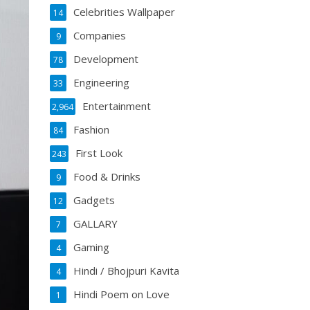
Celebrities Wallpaper
14
Companies
9
Development
78
Engineering
33
Entertainment
2,964
Fashion
84
First Look
243
Food & Drinks
9
Gadgets
12
GALLARY
7
Gaming
4
Hindi / Bhojpuri Kavita
4
Hindi Poem on Love
1