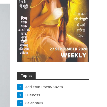
Topics
Add Your Poem/Kavita
2
Business
3
Celebrities
12