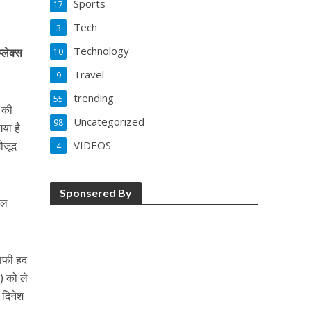
Sports
17
Tech
3
Technology
्लेक्स
10
Travel
9
trending
55
” की
Uncategorized
98
या है
VIDEOS
मौजूद
4
Sponsered By
ाल
काफी हद
व) को ले
ं दिनेश