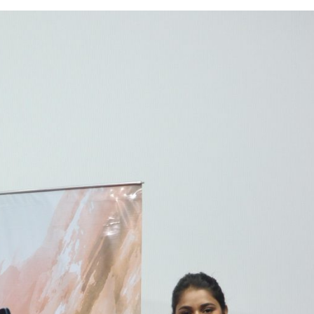
ें महाधमाका, ‘सिर्फ आपके’ की शूटिंग लखनऊ और भोपाल में हुई पूरी”