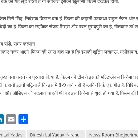
 बैंक की य़ह लूट रहती है या साजिश इसका खुलासा फिल्म देखकर होगा.
 मुकेश गिरी रिंकू, निर्देशक विशाल वर्मा हैं. फिल्म की कहानी पटकथा राहुल रंजन और 
िवेदी का है. फिल्म का म्यूजिक संजय मिश्रा और पवन मुरादपुरी का है, गीतकार डॉ सा
य पांडे, समर कत्यान
ाकार नजर आएंगे. फिल्म की खास बात यह है कि इसकी शूटिंग लखनऊ, मलीहाबाद
ुछ नया करने का प्रयास किया है. फिल्म की टीम ने इसको मल्टिप्लेक्स सिनेमा घरों 
कहानी इतनी बढ़िया है कि इस मे 8-9 गाने नहीं है ब्लकि सिर्फ एक गीत है. निश्चि
 देगा और ऑडिएंस जो बदलाव चाहती थी वह इस सिनेमा से शुरू हो गया है. फिल्म की
M
Li
E
S
n
m
h
h Lal Yadav
Dinesh Lal Yadav 'Nirahu '
News Room Bhojpurime