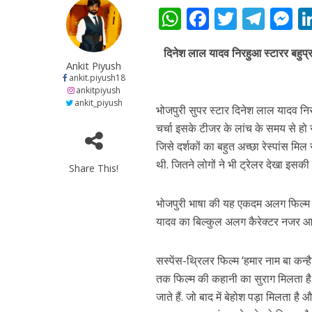
W
F
T
T
h
ac
w
el
e
दिनेश लाल यादव निरहुआ स्टारर बहुप्रत
at
e
itt
e
s
Ankit Piyush
s
b
er
gr
e
ankit.piyush18
अरविंद अकेला कल्लू के 
ankitpiyush
A
o
a
n
ankit_piyush
भोजपुरी सुपर स्टार दिनेश लाल यादव निरहु
p
o
m
g
चर्चा इसके टीजर के लांच के समय से हो 
p
k
e
जिसे दर्शकों का बहुत अच्छा रेस्पांस मिल
थी. जितने लोगों ने भी ट्रेलर देखा इस
Share This!
भोजपुरी भाषा की यह एकदम अलग फिल्म है.
यादव का बिल्कुल अलग कैरेक्टर नजर आएगा
सस्पेंस-थ्रिलर फिल्म ‘हमार नाम बा कन्ह
तक फिल्म की कहानी का सुराग मिलता है. एक
जाते हैं. जो बाद में बेहोश पड़ा मिलता है 