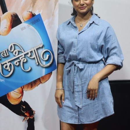
 रिलीज हुआ भोजपुरी गीत जिंदगी जियल छोड़ देहब, दर्शकों का मिल रहा भरपूर प्यार
साथ 25 वर्षों का सफर, अब ‘ओम गोल्डन फ्यूचर मूवीज़’ के साथ नई पारी शुरू करेंगे प्रेमचंद्र झा