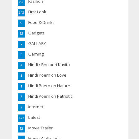
Fashion
84
First Look
243
Food & Drinks
9
Gadgets
12
GALLARY
7
Gaming
4
Hindi / Bhojpuri Kavita
4
Hindi Poem on Love
1
Hindi Poem on Nature
1
Hindi Poem on Patriotic
3
Internet
7
Latest
143
Movie Trailer
12
Movie Wallpaper
6