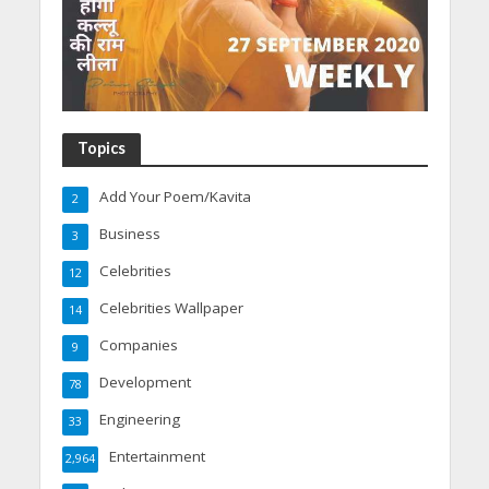
Topics
Add Your Poem/Kavita
2
Business
3
Celebrities
12
Celebrities Wallpaper
14
Companies
9
Development
78
Engineering
33
Entertainment
2,964