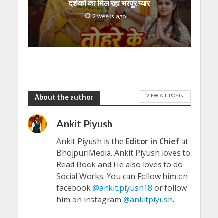
दर्शकों का मिल रहा भरपूर प्यार
2 weeks ago
VIEW ALL POSTS
About the author
Ankit Piyush
Ankit Piyush is the
Editor in Chief
at
BhojpuriMedia. Ankit Piyush loves to
Read Book and He also loves to do
Social Works. You can Follow him on
facebook
@ankit.piyush18
or follow
him on instagram
@ankitpiyush
.