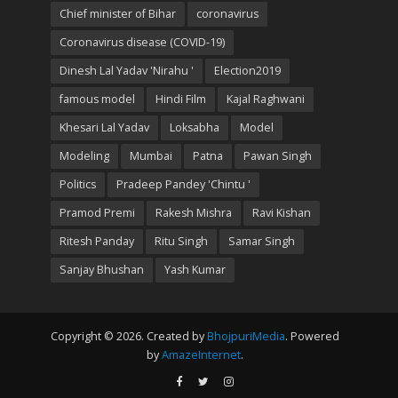
Chief minister of Bihar
coronavirus
Coronavirus disease (COVID-19)
Dinesh Lal Yadav 'Nirahu '
Election2019
famous model
Hindi Film
Kajal Raghwani
Khesari Lal Yadav
Loksabha
Model
Modeling
Mumbai
Patna
Pawan Singh
Politics
Pradeep Pandey 'Chintu '
Pramod Premi
Rakesh Mishra
Ravi Kishan
Ritesh Panday
Ritu Singh
Samar Singh
Sanjay Bhushan
Yash Kumar
Copyright © 2026. Created by
BhojpuriMedia
. Powered
by
AmazeInternet
.