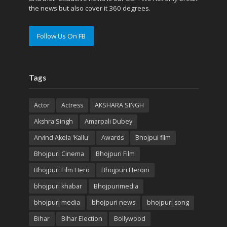
the news but also cover it 360 degrees.
Follow Us On FB
Tags
Actor
Actress
AKSHARA SINGH
Akshra Singh
Amarpali Dubey
Arvind Akela 'Kallu'
Awards
Bhojpui film
Bhojpuri Cinema
Bhojpuri Film
Bhojpuri Film Hero
Bhojpuri Heroin
bhojpuri khabar
Bhojpurimedia
bhojpuri media
bhojpuri news
bhojpuri song
Bihar
Bihar Election
Bollywood