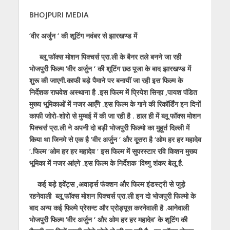
h
ac
w
el
e
n
m
h
BHOJPURI MEDIA
at
e
itt
e
ss
k
ai
ar
s
b
er
gr
e
e
l
e
‘वीर अर्जुन ‘ की शूटिंग नवंबर से झारखण्ड में
A
o
a
n
dI
ब्लू फॉक्स मोशन पिक्चर्स प्रा.ली के बैनर तले बनने जा रही
p
o
m
g
n
भोजपुरी फिल्म ‘वीर अर्जुन ‘ की शूटिंग छठ पूजा के बाद झारखण्ड में
शुरू की जाएगी.काफी बड़े पैमाने पर बनायीं जा रही इस फिल्म के
p
k
er
निर्देशक राघवेश अस्थाना है .इस फिल्म में प्रियेश सिन्हा ,पायश पंडित
मुख्य भूमिकाओं में नजर आएँगे .इस फिल्म के गाने की रिकॉर्डिंग इन दिनों
काफी जोरो-शोरो से मुम्बई में की जा रही है . हाल ही में ब्लू फॉक्स मोशन
पिक्चर्स प्रा.ली ने अपनी दो बड़ी भोजपुरी फिल्मो का मुहूर्त दिल्ली में
किया था जिनमे से एक है ‘वीर अर्जुन ‘ और दूसरा है ‘ओम हर हर महादेव
‘.फिल्म ‘ओम हर हर महादेव ‘ इस फिल्म में सुपरस्टार रवि किशन मुख्य
भूमिका में नजर आंएगे .इस फिल्म के निर्देशक ‘विष्णु शंकर बेलू है.
कई बड़े इवेंट्स ,अवार्ड्स फंक्शन और फिल्म इंडस्ट्री से जुड़े
रहनेवाली ब्लू फॉक्स मोशन पिक्चर्स प्रा.ली इन दो भोजपुरी फिल्मो के
बाद अन्य कई फिल्मे प्रेसन्ट और प्रोड्यूस करनेवाली है .आनेवाली
भोजपुरी फिल्म ‘वीर अर्जुन ‘ और ओम हर हर महादेव’ के शूटिंग की