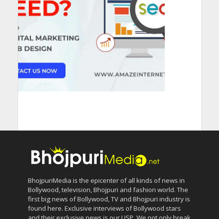
BhojpuriMedia is the epicenter of all kinds of news in
Bollywood, television, Bhojpuri and fashion world. The
first big news of Bollywood, TV and Bhojpuri industry is
found here. Exclusive interviews of Bollywood stars
and their exclusive news is our USP. We not only break