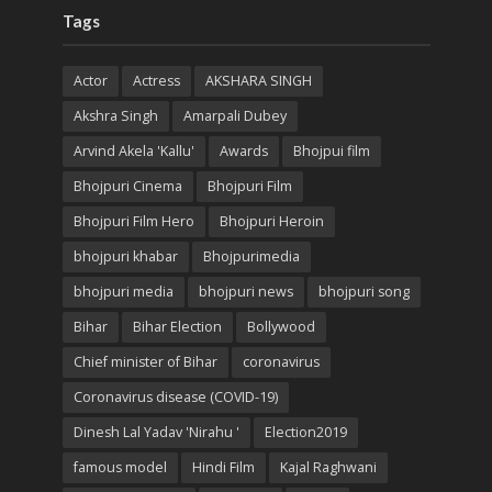
Tags
Actor
Actress
AKSHARA SINGH
Akshra Singh
Amarpali Dubey
Arvind Akela 'Kallu'
Awards
Bhojpui film
Bhojpuri Cinema
Bhojpuri Film
Bhojpuri Film Hero
Bhojpuri Heroin
bhojpuri khabar
Bhojpurimedia
bhojpuri media
bhojpuri news
bhojpuri song
Bihar
Bihar Election
Bollywood
Chief minister of Bihar
coronavirus
Coronavirus disease (COVID-19)
Dinesh Lal Yadav 'Nirahu '
Election2019
famous model
Hindi Film
Kajal Raghwani