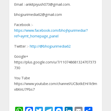
Email :-ankitpiyush073@gmail.com.
bhojpurimedia62@gmail.com
Facebook :-
https://www.facebook.com/bhojhpurimedia/?
ref=aymt_homepage_panel
Twitter :-
http://@bhojpurimedia62
Google+
https://plus.google.com/u/7/110748681324707373
730
You Tube
https://www.youtube.com/channel/UC8otkEHi1k9m
v8KnU7Pbs7
W
F
T
T
M
Li
E
S