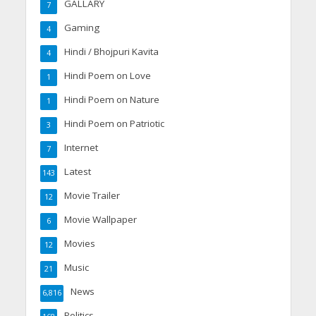
GALLARY
7
Gaming
4
Hindi / Bhojpuri Kavita
4
Hindi Poem on Love
1
Hindi Poem on Nature
1
Hindi Poem on Patriotic
3
Internet
7
Latest
143
Movie Trailer
12
Movie Wallpaper
6
Movies
12
Music
21
News
6,816
Politics