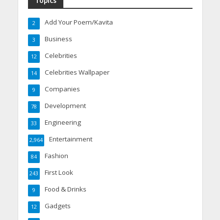
Topics
Add Your Poem/Kavita
2
Business
3
Celebrities
12
Celebrities Wallpaper
14
Companies
9
Development
78
Engineering
33
Entertainment
2,964
Fashion
84
First Look
243
Food & Drinks
9
Gadgets
12