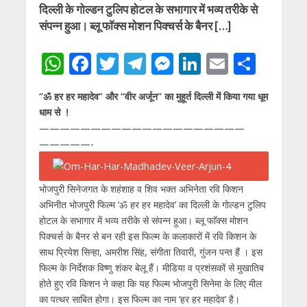
दिल्ली के गोल्डन टुलिप होटल के सभागार में भव्य तरीके से
संपन्न हुआ। ब्लू फाॅक्स मोशन पिक्चर्स के बैनर […]
W
F
T
T
M
Li
E
S
h
ac
w
el
e
n
m
h
‘’ॐ हर हर महादेव” और ‘’वीर अर्जून” का मुहूर्त दिल्ली में किया गया धूम
at
e
itt
e
ss
k
ai
ar
धाम से !
s
b
er
gr
e
e
l
e
——————————
——————————
A
o
a
n
dI
—————-
p
o
m
g
n
p
k
er
भोजपुरी सिनेजगत के शहंशाह व शिव भक्त अभिनेता रवि किशन
अभिनीत भोजपुरी फिल्म ‘ॐ हर हर महादेव’ का दिल्ली के गोल्डन टुलिप
होटल के सभागार में भव्य तरीके से संपन्न हुआ। ब्लू फाॅक्स मोशन
पिक्चर्स के बैनर से बन रही इस फिल्म के कलाकारों में रवि किशन के
साथ प्रियेश सिन्हा, अमरीश सिंह, संगीता तिवारी, गुंजन पन्त हैं । इस
फिल्म के निर्देशक विष्णु शंकर बेलू हैं। मीडिया व प्रशंसकों से मुखातिब
होते हुए रवि किशन ने कहा कि यह फिल्म भोजपुरी सिनेमा के लिए मील
का पत्थर साबित होगा। इस फिल्म का नाम ‘हर हर महादेव’ है।