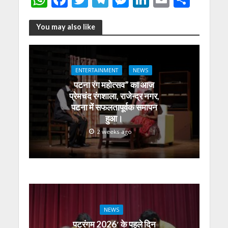
h
ac
w
el
e
n
m
h
at
e
itt
e
ss
k
ai
ar
You may also like
s
b
er
gr
e
e
l
e
A
o
a
n
dI
ENTERTAINMENT
NEWS
p
o
m
g
n
पटना रंग महोत्सव” का आज
p
k
er
प्रेमचंद रंगशाला, राजेन्द्र नगर,
पटना में सफलतापूर्वक समापन
हुआ।
2 weeks ago
NEWS
पटरंगम 2026′ के पहले दिन