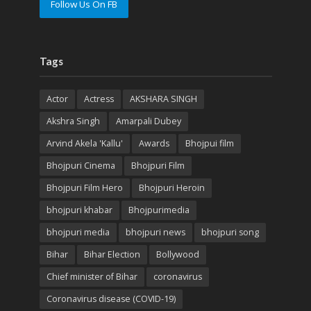
Follow Us On FB
Tags
Actor
Actress
AKSHARA SINGH
Akshra Singh
Amarpali Dubey
Arvind Akela 'Kallu'
Awards
Bhojpui film
Bhojpuri Cinema
Bhojpuri Film
Bhojpuri Film Hero
Bhojpuri Heroin
bhojpuri khabar
Bhojpurimedia
bhojpuri media
bhojpuri news
bhojpuri song
Bihar
Bihar Election
Bollywood
Chief minister of Bihar
coronavirus
Coronavirus disease (COVID-19)