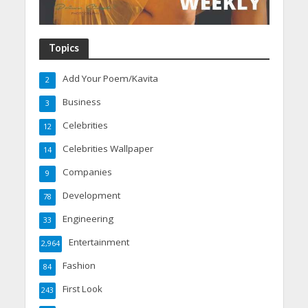
Topics
Add Your Poem/Kavita
2
Business
3
Celebrities
12
Celebrities Wallpaper
14
Companies
9
Development
78
Engineering
33
Entertainment
2,964
Fashion
84
First Look
243