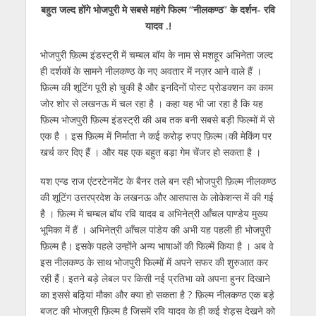
बहुत जल्द होंगे भोजपुरी मे सबसे महंगे फिल्म “नीलकण्ठ” के दर्शन- रवि
at
e
itt
e
ss
k
ai
ar
यादव .!
s
b
er
gr
e
e
l
e
भोजपुरी फ़िल्म इंडस्ट्री में चम्बल बॉय के नाम से मशहूर अभिनेता जल्द
A
o
a
n
dI
ही दर्शकों के सामने नीलकण्ठ के नए अवतार में नज़र आने वाले हैं ।
p
o
m
g
n
फ़िल्म की शूटिंग पूरी हो चुकी है और इनदिनों पोस्ट प्रोडक्शन का काम
p
k
er
जोर शोर से लखनऊ में चल रहा है । कहा यह भी जा रहा है कि यह
फ़िल्म भोजपुरी फ़िल्म इंडस्ट्री की अब तक बनी सबसे बड़ी फिल्मों में से
एक है । इस फ़िल्म में निर्माता ने कई करोड़ रुपए फ़िल्म।की मेकिंग पर
खर्च कर दिए हैं । और यह एक बहुत बड़ा गेम चेंजर हो सकता है ।
यश एन्ड राज एंटरटेनमेंट के बैनर तले बन रही भोजपुरी फ़िल्म नीलकण्ठ
की शूटिंग उत्तरप्रदेश के लखनऊ और आसपास के लोकेशन्स में की गई
है । फ़िल्म में चम्बल बॉय रवि यादव व अभिनेत्री आँचल पाण्डेय मुख्य
भूमिका में हैं । अभिनेत्री आँचल पांडेय की अभी यह पहली ही भोजपुरी
फ़िल्म है। इसके पहले उन्होंने अन्य भाषाओं की फिल्में किया है । अब वे
इस नीलकण्ठ के साथ भोजपुरी फिल्मों में अपने सफर की शुरुआत कर
रही हैं। इतने बड़े लेबल पर किसी नई प्रतिभा को अपना हुनर दिखाने
का इससे बढ़ियां मौका और क्या हो सकता है ? फ़िल्म नीलकण्ठ एक बड़े
बजट की भोजपुरी फ़िल्म है जिसमें रवि यादव के ही कई शेड्स देखने को