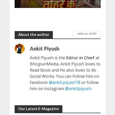
VIEW ALL POSTS
About the author
Ankit Piyush
Ankit Piyush is the
Editor in Chief
at
BhojpuriMedia. Ankit Piyush loves to
Read Book and He also loves to do
Social Works. You can Follow him on
facebook
@ankit.piyush18
or follow
him on instagram
@ankitpiyush
.
Our Latest E-Magazine