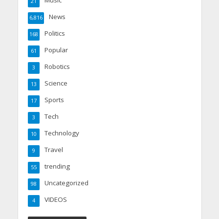
Music
21
News
6,816
Politics
168
Popular
61
Robotics
3
Science
13
Sports
17
Tech
3
Technology
10
Travel
9
trending
55
Uncategorized
98
VIDEOS
4