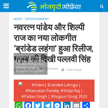
NEWS
•
ENTERTAINMENT
नवरत्न पांडेय और शिल्पी
राज का नया लोकगीत
‘ब्रांडेड लहंगा’ हुआ रिलीज,
गज़ब की दिखी पल्लवी सिंह
#Video| Branded
Lahnga | #Navratan
Pandey #Shilpi Raj |
#Pallavi Singh |
208 Views
June 10, 2023
2 Min Read
Bhojpuri Song 2023
W
F
T
T
M
Li
E
S