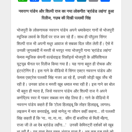
h
ac
w
el
e
n
m
h
नवरत्न पांडेय और शिल्पी राज का नया लोकगीत ‘ब्रांडेड लहंगा’ हुआ
at
e
itt
e
ss
k
ai
ar
रिलीज, गज़ब की दिखी पल्लवी सिंह
s
b
er
gr
e
e
l
e
भोजपुरी के लोकगायक नवरत्न पांडेय अपने धमाकेदार गानों से भोजपुरी
A
o
a
n
dI
म्यूजिक लवर्स के दिलों पर राज कर रहे हैं। साथ ही पॉपुलर सिंगर
p
o
m
g
n
शिल्पी राज भी अपनी मधुर आवाज से सबका दिल जीत लेती हैं। ऐसे में
p
k
er
उनकी जुगलबंदी में मस्ती से भरपूर नया भोजपुरी गाना ‘ब्रांडेड लहंगा’
फेमस म्यूजिक कंपनी वर्ल्डवाइड रिकॉर्ड्स भोजपुरी के ऑफिशियल
यूट्यूब चैनल पर रिलीज किया गया है। यह गाना बहुत ही रोचक और
इंटरटेनिंग है। इस गाने के वीडियो में सिंगर एक्टर नवरत्न पांडेय और
फेमस एक्ट्रेस पल्लवी सिंह नजर आ रहे हैं, उनकी जोड़ी खूब जँच भी
रही है। उनका डांस व मस्ती खूब धमाल मचा रही है। इस गाने का बोल
भी बहुत ही प्यारा है, जिसे नवरत्न पांडेय और शिल्पी राज ने अपने
कर्णप्रिय स्वर में गाकर सबका मन मोह लिया है। गाने के वीडियो में
नवरत्न पांडेय कहते हैं कि ‘टोला हिलाइबू कि तोहर हिलाइबू, लागतs
लइकन में मार करवाईबु, काहे मानेलु ना जीवन कहीं कहना… तो पल्लवी
सिंह कहती हैं कि ‘ना.. ना..ना..ना.. कीन दीं बजरिया से मिली मँहगा,
राजा जी ले आ देब ब्रांडेड लहँगा…’ उनकी केमिस्ट्री दर्शकों को खूब
भा रही है। यह गाना बेहद मस्त अंदाज वाला है। अब तक इस गाने को