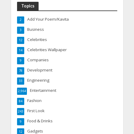
Topics
Add Your Poem/Kavita
2
Business
3
Celebrities
12
Celebrities Wallpaper
14
Companies
9
Development
78
Engineering
33
Entertainment
2,964
Fashion
84
First Look
243
Food & Drinks
9
Gadgets
12