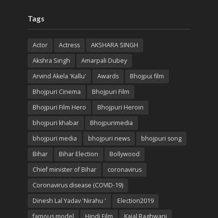
Tags
Actor
Actress
AKSHARA SINGH
Akshra Singh
Amarpali Dubey
Arvind Akela 'Kallu'
Awards
Bhojpui film
Bhojpuri Cinema
Bhojpuri Film
Bhojpuri Film Hero
Bhojpuri Heroin
bhojpuri khabar
Bhojpurimedia
bhojpuri media
bhojpuri news
bhojpuri song
Bihar
Bihar Election
Bollywood
Chief minister of Bihar
coronavirus
Coronavirus disease (COVID-19)
Dinesh Lal Yadav 'Nirahu '
Election2019
famous model
Hindi Film
Kajal Raghwani