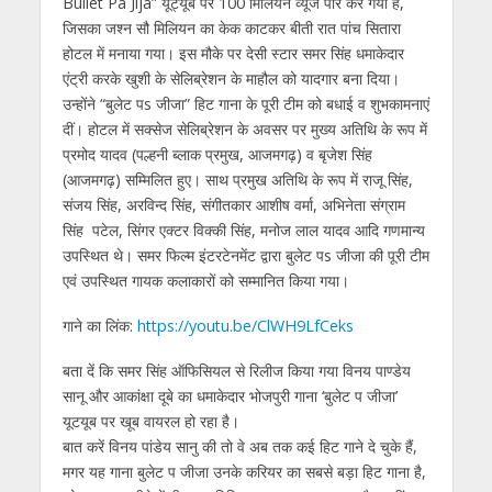
Bullet Pa Jija” यूट्यूब पर 100 मिलियन व्यूज पार कर गया है,
जिसका जश्न सौ मिलियन का केक काटकर बीती रात पांच सितारा
होटल में मनाया गया। इस मौके पर देसी स्टार समर सिंह धमाकेदार
एंट्री करके खुशी के सेलिब्रेशन के माहौल को यादगार बना दिया।
उन्होंने “बुलेट पs जीजा” हिट गाना के पूरी टीम को बधाई व शुभकामनाएं
दीं। होटल में सक्सेज सेलिब्रेशन के अवसर पर मुख्य अतिथि के रूप में
प्रमोद यादव (पल्हनी ब्लाक प्रमुख, आजमगढ़) व बृजेश सिंह
(आजमगढ़) सम्मिलित हुए। साथ प्रमुख अतिथि के रूप में राजू सिंह,
संजय सिंह, अरविन्द सिंह, संगीतकार आशीष वर्मा, अभिनेता संग्राम
सिंह पटेल, सिंगर एक्टर विक्की सिंह, मनोज लाल यादव आदि गणमान्य
उपस्थित थे। समर फिल्म इंटरटेनमेंट द्वारा बुलेट पs जीजा की पूरी टीम
एवं उपस्थित गायक कलाकारों को सम्मानित किया गया।
गाने का लिंक:
https://youtu.be/ClWH9LfCeks
बता दें कि समर सिंह ऑफिसियल से रिलीज किया गया विनय पाण्डेय
सानू और आकांक्षा दूबे का धमाकेदार भोजपुरी गाना ‘बुलेट प जीजा’
यूटयूब पर खूब वायरल हो रहा है।
बात करें विनय पांडेय सानु की तो वे अब तक कई हिट गाने दे चुके हैं,
मगर यह गाना बुलेट प जीजा उनके करियर का सबसे बड़ा हिट गाना है,