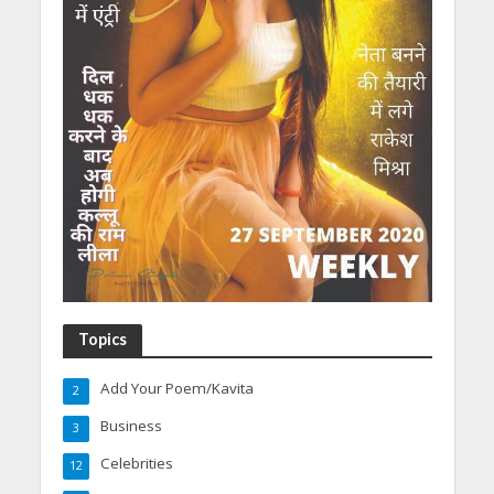
Topics
Add Your Poem/Kavita
2
Business
3
Celebrities
12