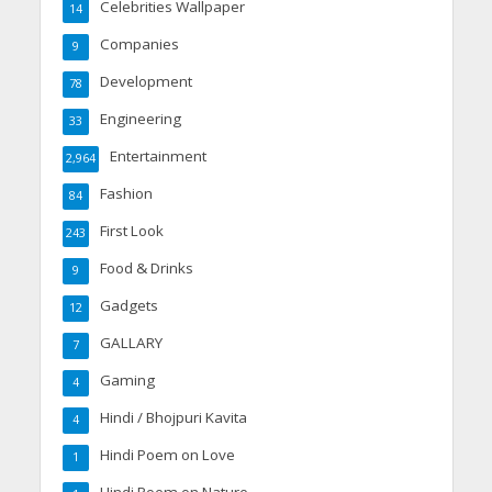
Celebrities Wallpaper
14
Companies
9
Development
78
Engineering
33
Entertainment
2,964
Fashion
84
First Look
243
Food & Drinks
9
Gadgets
12
GALLARY
7
Gaming
4
Hindi / Bhojpuri Kavita
4
Hindi Poem on Love
1