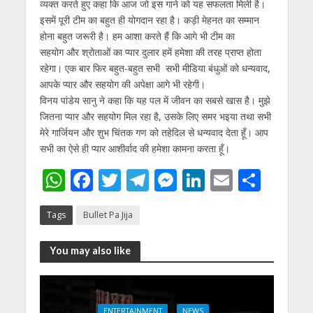
व्यक्त करते हुए कहा कि आज जो इस गाने को यह सफलता मिली है।
इसमें पूरी टीम का बहुत ही योगदान रहा है। कड़ी मेहनत का सम्मान
होना बहुत जरूरी है। हम आशा करते हैं कि आगे भी टीम का
सहयोग और श्रोताओं का प्यार दुलार हमें हमेशा की तरह प्राप्त होता
रहेगा। एक बार फिर बहुत-बहुत सभी सभी मीडिया बंधुओं को धन्यवाद,
आपके प्यार और सहयोग की अपेक्षा आगे भी रहेगी।
विनय पांडेय सानु ने कहा कि यह पल में जीवन का सबसे खास है। मुझे
जितना प्यार और सहयोग मिल रहा है, उसके लिए समर भइया तथा सभी
मेरे गार्जियन और शुभ चिंतक गण को तहेदिल से धन्यवाद देता हूँ। आप
सभी का ऐसे ही प्यार आशीर्वाद की हमेशा कामना करता हूँ।
W
F
T
T
M
Li
E
S
h
ac
w
el
e
n
m
h
Tags
Bullet Pa Jija
at
e
itt
e
ss
k
ai
ar
s
b
er
gr
e
e
l
e
You may also like
A
o
a
n
dI
p
o
m
g
n
ENTERTAINMENT
NEWS