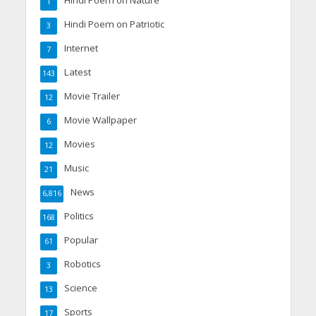
Hindi Poem on Nature
1
Hindi Poem on Patriotic
3
Internet
7
Latest
143
Movie Trailer
12
Movie Wallpaper
6
Movies
12
Music
21
News
6,816
Politics
168
Popular
61
Robotics
3
Science
13
Sports
17