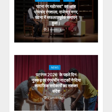
p
k
er
पटना रंग महोत्सव” का आज
प्रेमचंद रंगशाला, राजेन्द्र नगर,
पटना में सफलतापूर्वक समापन
हुआ।
2 weeks ago
NEWS
पटरंगम 2026′ के पहले दिन
नुक्कड़ एवं रंगमंचीय नाटकों ने दिया
सामाजिक सरोकारों का सशक्त
संदेश
2 weeks ago