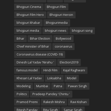
Bhojpuri Cinema
Bhojpuri Film
Bhojpuri Film Hero
Bhojpuri Heroin
bhojpuri khabar
Bhojpurimedia
bhojpuri media
bhojpuri news
bhojpuri song
Bihar
Bihar Election
Bollywood
Chief minister of Bihar
coronavirus
Coronavirus disease (COVID-19)
Dinesh Lal Yadav 'Nirahu '
Election2019
famous model
Hindi Film
Kajal Raghwani
Khesari Lal Yadav
Loksabha
Model
Modeling
Mumbai
Patna
Pawan Singh
Politics
Pradeep Pandey 'Chintu '
Pramod Premi
Rakesh Mishra
Ravi Kishan
Ritesh Panday
Ritu Singh
Samar Singh