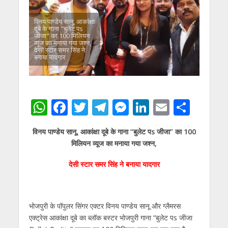
विनय पाण्डेय सानू, आकांक्षा
दूबे के गाना "बुलेट पs
जीजा" का 100 मिलियन
व्यूज का मनाया गया जश्न,
देसी स्टार समर सिंह ने
बनाया यादगार
W
F
T
T
M
Li
E
S
h
ac
w
el
e
n
m
h
विनय पाण्डेय सानू, आकांक्षा दूबे के गाना “बुलेट पs जीजा” का 100
at
e
itt
e
ss
k
ai
ar
मिलियन व्यूज का मनाया गया जश्न,
s
b
er
gr
e
e
l
e
देसी स्टार समर सिंह ने बनाया यादगार
A
o
a
n
dI
p
o
m
g
n
p
k
er
भोजपुरी के पॉपुलर सिंगर एक्टर विनय पाण्डेय सानू और ग्लैमरस
एक्ट्रेस आकांक्षा दूबे का ब्लॉक बस्टर भोजपुरी गाना “बुलेट पs जीजा