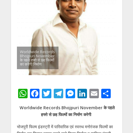
Worldwide Records
Bhojpuri November
के पहले हफ्ते से छह फिल्मों
का करेगी निर्माण
W
F
T
T
M
Li
E
S
h
ac
w
el
e
n
m
h
Worldwide Records Bhojpuri November के पहले
at
e
itt
e
ss
k
ai
ar
हफ्ते से छह फिल्मों का निर्माण करेगी
s
b
er
gr
e
e
l
e
भोजपुरी फिल्म इंडस्ट्री में पारिवारिक एवं स्वस्थ मनोरंजक फिल्मों का
A
o
a
n
dI