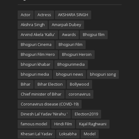
Actor
Actress
AKSHARA SINGH
Akshra Singh
Amarpali Dubey
Arvind Akela 'Kallu'
Awards
Bhojpui film
Bhojpuri Cinema
Bhojpuri Film
Bhojpuri Film Hero
Bhojpuri Heroin
bhojpuri khabar
Bhojpurimedia
bhojpuri media
bhojpuri news
bhojpuri song
Bihar
Bihar Election
Bollywood
Chief minister of Bihar
coronavirus
Coronavirus disease (COVID-19)
Dinesh Lal Yadav 'Nirahu '
Election2019
famous model
Hindi Film
Kajal Raghwani
Khesari Lal Yadav
Loksabha
Model