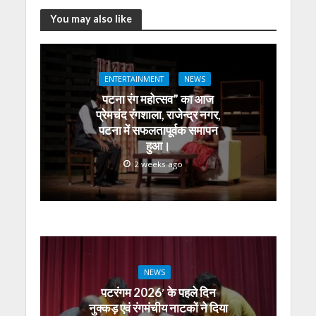
A
o
a
n
dI
You may also like
p
o
m
g
n
p
k
er
ENTERTAINMENT
NEWS
पटना रंग महोत्सव” का आज
प्रेमचंद रंगशाला, राजेन्द्र नगर,
पटना में सफलतापूर्वक समापन
हुआ।
2 weeks ago
NEWS
पटरंगम 2026′ के पहले दिन
नुक्कड़ एवं रंगमंचीय नाटकों ने दिया