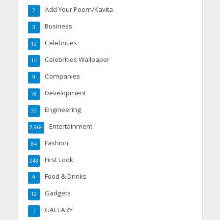
Add Your Poem/Kavita
2
Business
3
Celebrities
12
Celebrities Wallpaper
14
Companies
9
Development
78
Engineering
33
Entertainment
2,964
Fashion
84
First Look
243
Food & Drinks
9
Gadgets
12
GALLARY
7