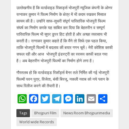
उल्लेखनीय है कि वर्ल्डवाइड रिकार्ड्स भोजपुरी म्यूजिक कंपनी के ओनर
रत्नाकर कुमार ने फिल्म निर्माण के क्षेत्र में भी कदम रखकर मिसाल
कायम की है। उन्होंने साफ-सुथरी संपूर्ण पारिवारिक भोजपुरी फिल्म
संघर्ष का निर्माण करके यह साबित कर दिया कि बेहतरीन व सम्पूर्ण
पारिवारिक फिल्म भी सुपर डुपर हिट होती है और अच्छा व्यवसाय भी
करती है। रत्नाकर कुमार कहते हैं कि मैंने तो सिर्फ एक पहल किया,
ताकि भोजपुरी फिल्मों में बदलाव की बयार गगन चूमें। मेरी कोशिश काफी
सफल रही और आज भोजपुरी इंडस्ट्री का स्वरूप काफी बदल गया
है। अब बेहतरीन भोजपुरी फिल्मों का निर्माण होने लगा है।
गौरतलब हो कि वर्ल्डवाइड रिकॉर्ड्स बैनर तले निर्मित की गई भोजपुरी
फिल्मों पवन पुत्र, विजेता, बंसी बिरजू, नकली नवाब को नये प्लान के
साथ रिलीज करने की तैयारी है।
W
F
T
T
M
Li
E
S
h
ac
w
el
e
n
m
h
Tags
Bhojpuri Film
News Room Bhojpurimedia
at
e
itt
e
ss
k
ai
ar
World wide Records
s
b
er
gr
e
e
l
e