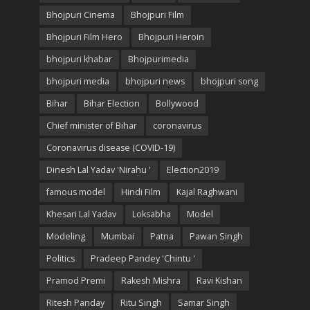
Bhojpuri Cinema
Bhojpuri Film
Bhojpuri Film Hero
Bhojpuri Heroin
bhojpuri khabar
Bhojpurimedia
bhojpuri media
bhojpuri news
bhojpuri song
Bihar
Bihar Election
Bollywood
Chief minister of Bihar
coronavirus
Coronavirus disease (COVID-19)
Dinesh Lal Yadav 'Nirahu '
Election2019
famous model
Hindi Film
Kajal Raghwani
Khesari Lal Yadav
Loksabha
Model
Modeling
Mumbai
Patna
Pawan Singh
Politics
Pradeep Pandey 'Chintu '
Pramod Premi
Rakesh Mishra
Ravi Kishan
Ritesh Panday
Ritu Singh
Samar Singh