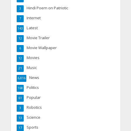
Hindi Poem on Patriotic
3
Internet
7
Latest
143
Movie Trailer
12
Movie Wallpaper
6
Movies
12
Music
21
News
6,816
Politics
168
Popular
61
Robotics
3
Science
13
Sports
17