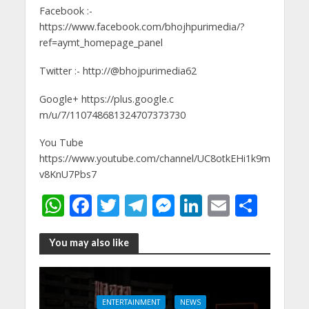
Facebook :-
https://www.facebook.com/bhojhpurimedia/?
ref=aymt_homepage_panel
Twitter :- http://@bhojpurimedia62
Google+ https://plus.google.c
m/u/7/110748681324707373730
You Tube
https://www.youtube.com/channel/UC8otkEHi1k9m
v8KnU7Pbs7
W
F
T
T
M
Li
E
S
h
ac
w
el
e
n
m
h
at
e
itt
e
ss
k
ai
ar
You may also like
s
b
er
gr
e
e
l
e
A
o
a
n
dI
ENTERTAINMENT
NEWS