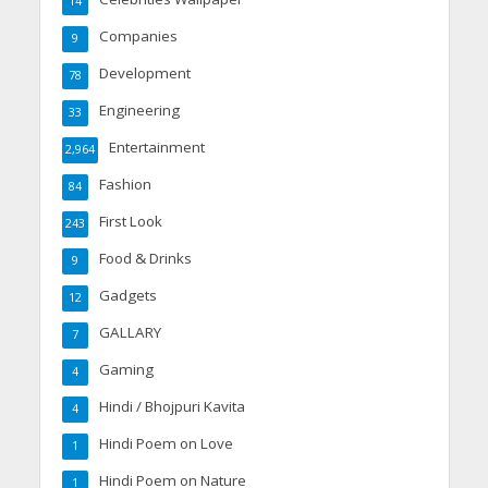
14
Companies
9
Development
78
Engineering
33
Entertainment
2,964
Fashion
84
First Look
243
Food & Drinks
9
Gadgets
12
GALLARY
7
Gaming
4
Hindi / Bhojpuri Kavita
4
Hindi Poem on Love
1
Hindi Poem on Nature
1