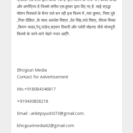
और कर्णप्रिय है जिसमे संगीत एस.कुमार द्वारा दिए गए है .साई श्रद्धा
मोशन पिक्चर्स के बैनर तले बन रही इस फिल्म में ,यश कुमार, निशा दुबे
,रिचा दीक्षित ,के साथ अवधेश मिश्रा ,देव सिंह,राधे मिश्र, दीपक सिन्हा
,किरण यादव,रेनू पांडेय,श्रवण तिवारी और ग्लोरी मोहन्ता जैसे भोजपुरी
फिल्मो के जाने-माने चेहरे नजर आएँगे .
Bhojpuri Media
Contact for Advertisement
Mo.+918084346817
+919430858218
Email :-ankitpiyush073@gmail.com.
bhojpurimedia62@gmail.com