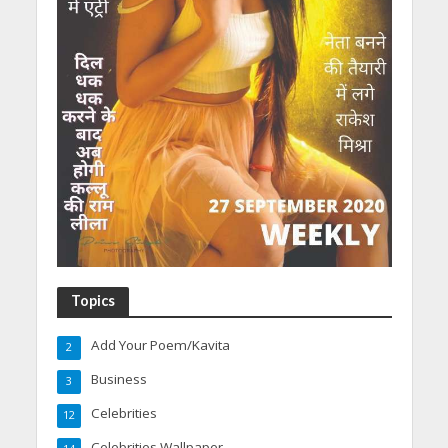
Topics
Add Your Poem/Kavita
2
Business
3
Celebrities
12
Celebrities Wallpaper