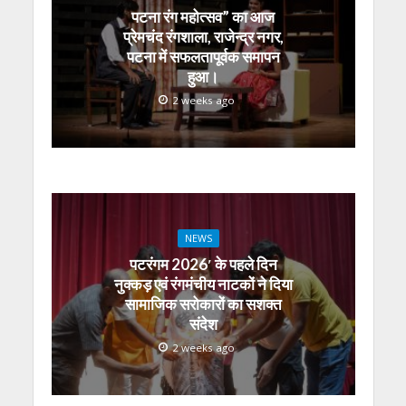
p
o
m
g
n
पटना रंग महोत्सव” का आज
p
k
er
प्रेमचंद रंगशाला, राजेन्द्र नगर,
पटना में सफलतापूर्वक समापन
हुआ।
2 weeks ago
NEWS
पटरंगम 2026′ के पहले दिन
नुक्कड़ एवं रंगमंचीय नाटकों ने दिया
सामाजिक सरोकारों का सशक्त
संदेश
2 weeks ago