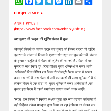
W
F
T
T
M
Li
E
S
h
ac
w
el
e
n
m
h
BHOJPURI MEDIA
at
e
itt
e
ss
k
ai
ar
s
b
er
gr
e
e
l
e
ANKIT PIYUSH
(
https://www.facebook.com/ankit.piyush18 )
A
o
a
n
dI
p
o
m
g
n
यश कुमार की ‘रुद्रा’ की शूटिंग संजान में शुरू
p
k
er
भोजपुरी फिल्मो के एक्शन स्टार यश कुमार की फिल्म ‘रुद्रा’ की शूटिंग
गुजरात के संजान में फिल्म के एक्शन सीन शूट कर शुरू की गयी .संजान
के वृन्दावन स्टूडियो में फिल्म की शूटिंग की जा रही है . फिल्म में यश
कुमार के साथ निशा दुबे ,रिचा दीक्षित मुख्य भूमिकाओं में नजर आएँगे
.अभिनेत्री रिचा दीक्षित इस फिल्म से भोजपुरी फिल्म जगत में अपना
कदम रख रही है .इस फिल्म में सभी कलाकारों की अहम् भूमिका तो है ही
लेकिन फिल्म में एक घोडा भी मुख्य भूमिका में नजर आनेवाला है .यश
कुमार इस फिल्म में काफी धमाकेदार एक्शन करते नजर आएँगे .
‘रुद्रा ‘ इस फिल्म के निर्माता लक्ष्मन गुप्ता और जय प्रकाश सर्वगल्ला है
वही निर्देशन राकेश भारद्वाज द्वारा किया जा रहा है.फिल्म का लेखन जय
प्रकाश सर्वगल्ला द्वारा किया गया है .इस फिल्म के सभी गाने काफी अच्छे