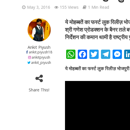
May 3, 2016
155 Views
1 Min Read
ये मोहब्बतें का फर्स्ट लुक रिलीज़ भो
श्री गणेश प्रोडक्शन के बैनर तले बन
निर्देशन की कमान थामी है राष्ट्र
शिवानी सिंह का नया बोल
Ankit Piyush
W
F
T
T
ankit.piyush18
ankitpiyush
h
ac
w
el
e
ankit_piyush
ये मोहब्बतें का फर्स्ट लुक रिलीज़ भोजपुर
at
e
itt
e
s
s
b
er
gr
e
A
o
a
n
Share This!
p
o
m
g
p
k
e
वर्ल्डवाइड रिकॉर्ड्स भ