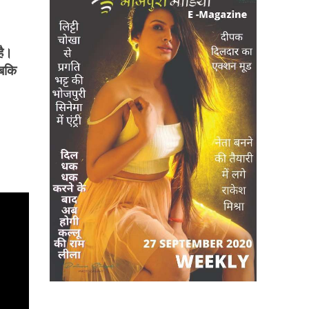
है।
जबकि