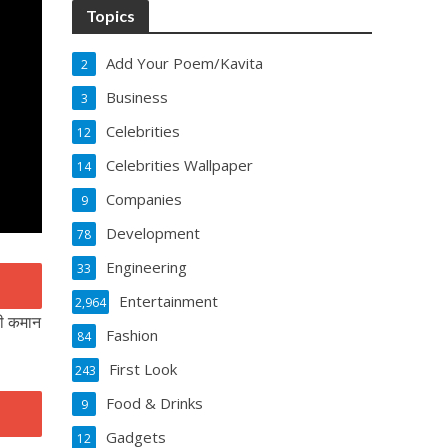
Topics
Add Your Poem/Kavita
2
Business
3
Celebrities
12
Celebrities Wallpaper
14
Companies
9
Development
78
Engineering
33
Entertainment
2,964
 की कमान
Fashion
84
First Look
243
Food & Drinks
9
Gadgets
12