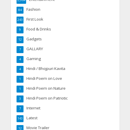
2,964
Fashion
84
First Look
243
Food & Drinks
9
Gadgets
12
GALLARY
7
Gaming
4
Hindi / Bhojpuri Kavita
4
Hindi Poem on Love
1
Hindi Poem on Nature
1
Hindi Poem on Patriotic
3
Internet
7
Latest
143
Movie Trailer
12