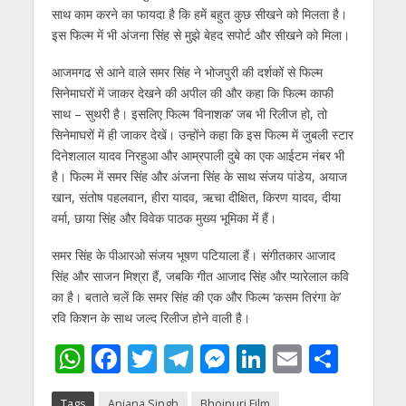
साथ काम करने का फायदा है कि हमें बहुत कुछ सीखने को मिलता है।
इस फिल्‍म में भी अंजना सिंह से मुझे बेहद सपोर्ट और सीखने को मिला।
आजमगढ से आने वाले समर सिंह ने भोजपुरी की दर्शकों से फिल्‍म
सिनेमाघरों में जाकर देखने की अपील की और कहा कि फिल्‍म काफी
साथ – सुथरी है। इसलिए फिल्‍म ‘विनाशक’ जब भी रिलीज हो, तो
सिनेमाघरों में ही जाकर देखें। उन्‍होंने कहा कि इस फिल्‍म में जुबली स्‍टार
दिनेशलाल यादव निरहुआ और आम्रपाली दुबे का एक आईटम नंबर भी
है। फिल्‍म में समर सिंह और अंजना सिंह के साथ संजय पांडेय, अयाज
खान, संतोष पहलवान, हीरा यादव, ऋचा दीक्षित, किरण यादव, दीया
वर्मा, छाया सिंह और विवेक पाठक मुख्‍य भूमिका में हैं।
समर सिंह के पीआरओ संजय भूषण पटियाला हैं। संगीतकार आजाद
सिंह और साजन मिश्रा हैं, जबकि गीत आजाद सिंह और प्‍यारेलाल कवि
का है। बताते चलें कि समर सिंह की एक और फिल्‍म ‘कसम तिरंगा के’
रवि किशन के साथ जल्‍द रिलीज होने वाली है।
W
F
T
T
M
Li
E
S
h
ac
w
el
e
n
m
h
Tags
Anjana Singh
Bhojpuri Film