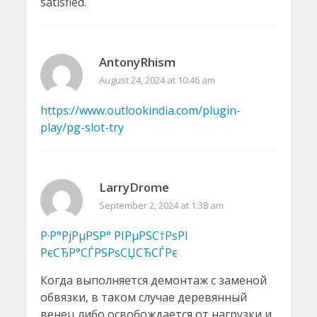
satisfied.
AntonyRhism
August 24, 2024 at 10:46 am
https://www.outlookindia.com/plugin-
play/pg-slot-try
LarryDrome
September 2, 2024 at 1:38 am
Р·Р°РјРµРЅР° РІРµРЅС†РѕРІ
РєСЂР°СЃРЅРѕСЏСЂСЃРє
Когда выполняется демонтаж с заменой
обвязки, в таком случае деревянный
венец либо освобождается от нагрузки и