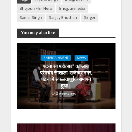
at
e
itt
e
ss
k
ai
ar
Bhojpuri Film Hero
Bhojpurimedia
s
b
er
gr
e
e
l
e
Samar Singh
Sanjay Bhushan
Singer
A
o
a
n
dI
p
o
m
g
n
You may also like
p
k
er
ENTERTAINMENT
NEWS
पटना रंग महोत्सव” का आज
प्रेमचंद रंगशाला, राजेन्द्र नगर,
पटना में सफलतापूर्वक समापन
हुआ।
2 weeks ago