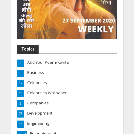
Topics
Add Your Poem/Kavita
2
Business
3
Celebrities
12
Celebrities Wallpaper
14
Companies
9
Development
78
Engineering
33
Entertainment