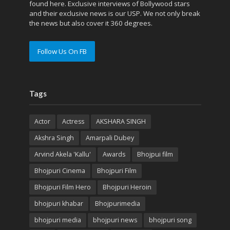
found here. Exclusive interviews of Bollywood stars
and their exclusive news is our USP. We not only break
the news but also cover it 360 degrees.
Follow Us On FB
Tags
Actor
Actress
AKSHARA SINGH
Akshra Singh
Amarpali Dubey
Arvind Akela 'Kallu'
Awards
Bhojpui film
Bhojpuri Cinema
Bhojpuri Film
Bhojpuri Film Hero
Bhojpuri Heroin
bhojpuri khabar
Bhojpurimedia
bhojpuri media
bhojpuri news
bhojpuri song