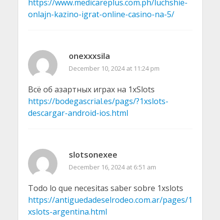
https://www.medicareplus.com.ph/luchshie-
onlajn-kazino-igrat-online-casino-na-5/
onexxxsila
December 10, 2024 at 11:24 pm
Всё об азартных играх на 1xSlots
https://bodegascrial.es/pags/?1xslots-
descargar-android-ios.html
slotsonexee
December 16, 2024 at 6:51 am
Todo lo que necesitas saber sobre 1xslots
https://antiguedadeselrodeo.com.ar/pages/1
xslots-argentina.html