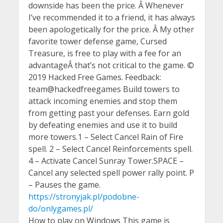
downside has been the price. Â Whenever
I’ve recommended it to a friend, it has always
been apologetically for the price. Â My other
favorite tower defense game, Cursed
Treasure, is free to play with a fee for an
advantageÂ that’s not critical to the game. ©
2019 Hacked Free Games. Feedback:
team@hackedfreegames Build towers to
attack incoming enemies and stop them
from getting past your defenses. Earn gold
by defeating enemies and use it to build
more towers.1 – Select Cancel Rain of Fire
spell. 2 – Select Cancel Reinforcements spell.
4 – Activate Cancel Sunray Tower.SPACE –
Cancel any selected spell power rally point. P
– Pauses the game.
https://stronyjak.pl/podobne-
do/onlygames.pl/
How to play on Windows This game is