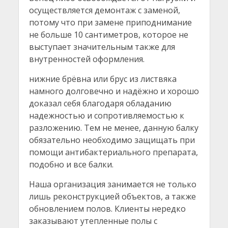
осуществляется демонтаж с заменой,
потому что при замене приподнимание
не больше 10 сантиметров, которое не
выступает значительным также для
внутренностей оформления.
нижние брёвна или брус из листвяка
намного долговечно и надёжно и хорошо
доказал себя благодаря обладанию
надежностью и сопротивляемостью к
разложению. Тем не менее, данную балку
обязательно необходимо защищать при
помощи антибактериального препарата,
подобно и все балки.
Наша организация занимается не только
лишь реконструкцией объектов, а также
обновлением полов. Клиенты нередко
заказывают утепленные полы с