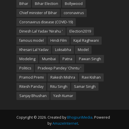
Bihar
Bihar Election
Bollywood
Chief minister of Bihar
coronavirus
Coronavirus disease (COVID-19)
Dinesh Lal Yadav 'Nirahu '
Election2019
famous model
Hindi Film
Kajal Raghwani
Khesari Lal Yadav
Loksabha
Model
Modeling
Mumbai
Patna
Pawan Singh
Politics
Pradeep Pandey 'Chintu '
Pramod Premi
Rakesh Mishra
Ravi Kishan
Ritesh Panday
Ritu Singh
Samar Singh
Sanjay Bhushan
Yash Kumar
Copyright © 2026. Created by
BhojpuriMedia
. Powered
by
AmazeInternet
.