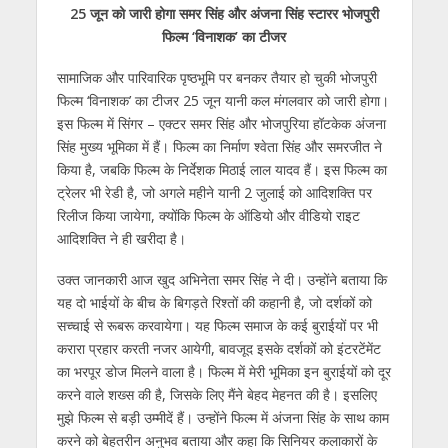
25 जून को जारी होगा समर सिंह और अंजना‍ सिंह स्‍टारर भोजपुरी
at
e
itt
e
ss
k
ai
ar
फिल्‍म ‘विनाशक’ का टीजर
s
b
er
gr
e
e
l
e
सामाजिक और पारिवारिक पृष्‍ठभूमि पर बनकर तैयार हो चुकी भोजपुरी
A
o
a
n
dI
फिल्‍म ‘विनाशक’ का टीजर 25 जून यानी कल मंगलवार को जारी होगा।
p
o
m
g
n
इस फिल्‍म में सिंगर – एक्‍टर समर सिंह और भोजपुरिया हॉटकेक अंजना
p
k
er
सिंह मुख्‍य भूमिका में हैं। फिल्‍म का निर्माण श्‍वेता सिंह और समरजीत ने
किया है, जबकि फिल्‍म के निर्देशक मिठाई लाल यादव हैं। इस फिल्‍म का
ट्रेलर भी रेडी है, जो अगले महीने यानी 2 जुलाई को आदिशक्ति पर
रिलीज किया
जायेगा, क्‍योंकि फिल्‍म के ऑडियो और वीडियो राइट
आदिशक्ति ने ही खरीदा है।
उक्‍त जानकारी आज खुद अभिनेता समर सिंह ने दी। उन्‍होंने बताया कि
यह दो भाईयों के बीच के बिगड़ते रिश्‍तों की कहानी है, जो दर्शकों को
सच्‍चाई से रूबरू करवायेगा। यह फिल्‍म समाज के कई बुराईयों पर भी
करारा प्रहार करती नजर आयेगी, बावजूद इसके दर्शकों को इंटरटेंमेंट
का भरपूर डोज मिलने वाला है। फिल्‍म में मेरी भूमिका इन बुराईयों को दूर
करने वाले शख्‍स की है, जिसके लिए मैंने बेहद मेहनत की है। इसलिए
मुझे फिल्‍म से बड़ी उम्‍मीदें हैं। उन्‍होंने फिल्‍म में अंजना सिंह के साथ काम
करने को बेहतरीन अनुभव बताया और कहा कि सिनियर कलाकारों के