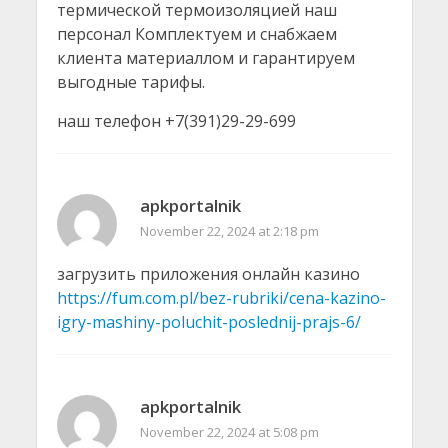
термической термоизоляцией наш
персонал Комплектуем и снабжаем
клиента материаллом и гарантируем
выгодные тарифы.
наш телефон +7(391)29-29-699
apkportalnik
November 22, 2024 at 2:18 pm
загрузить приложения онлайн казино
https://fum.com.pl/bez-rubriki/cena-kazino-
igry-mashiny-poluchit-poslednij-prajs-6/
apkportalnik
November 22, 2024 at 5:08 pm