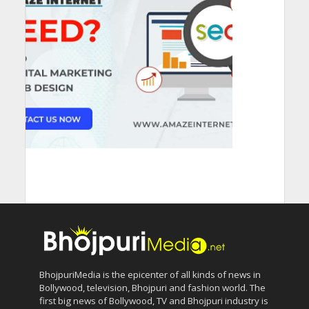
BhojpuriMedia is the epicenter of all kinds of news in
Bollywood, television, Bhojpuri and fashion world. The
first big news of Bollywood, TV and Bhojpuri industry is