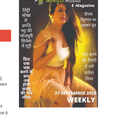
ु
म्मान
 व
वा वे