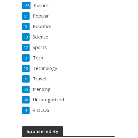
Politics
168
Popular
61
Robotics
3
Science
13
Sports
17
Tech
3
Technology
10
Travel
9
trending
55
Uncategorized
98
VIDEOS
4
Sponsered By