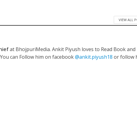
 रिलीज हुआ भोजपुरी गीत जिंदगी जियल छोड़ देहब, दर्शकों का मिल रहा भरपूर प्यार
VIEW ALL 
hief
at BhojpuriMedia. Ankit Piyush loves to Read Book and
. You can Follow him on facebook
@ankit.piyush18
or follow 
साथ 25 वर्षों का सफर, अब ‘ओम गोल्डन फ्यूचर मूवीज़’ के साथ नई पारी शुरू करेंगे प्रेमचंद्र झा