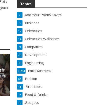
 है और
Topics
प्तदान
Add Your Poem/Kavita
2
Business
3
Celebrities
12
Celebrities Wallpaper
14
Companies
9
Development
78
Engineering
33
े के
Entertainment
2,964
ल रहा
Fashion
84
First Look
243
Food & Drinks
9
Gadgets
12