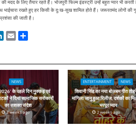
 मदद के लिए तैयार रहते हैं। भोजपुरी फिल्म इंडस्ट्री उन्हें बहुत प्यार भी करती
े साथ भाईचारा रखते हुए हर किसी के दुःख-सुख शामिल होते हैं। जरूरतमंद लोगों की गु
प्रशंसा की जाती है।
M
Li
E
S
n
m
h
s
k
ai
ar
e
l
e
ें महाधमाका, ‘सिर्फ आपके’ की शूटिंग लखनऊ और भोपाल में हुई पूरी”
dI
n
NEWS
ENTERTAINMENT
NEWS
r
026′ के पहले दिन नुक्कड़ एवं
शिवानी सिंह का नया बोलबम गीत तोहर
ाटकों ने दिया सामाजिक सरोकारों
मांगिला जानु हुआ रिलीज, दर्शकों का मि
का सशक्त संदेश
भरपूर प्यार
2 weeks ago
2 weeks ago