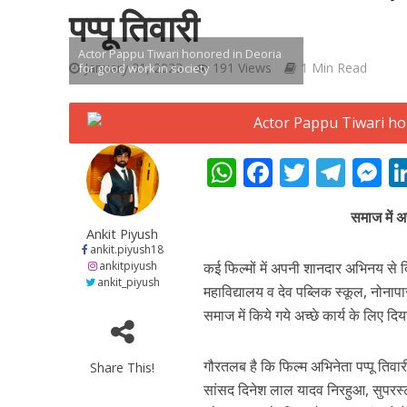
पप्पू तिवारी
Actor Pappu Tiwari honored in Deoria
January 31, 2023
191 Views
1 Min Read
for good work in society
शिवानी सिंह का नया बोल
W
F
T
T
h
ac
w
el
e
समाज में अच
at
e
itt
e
s
Ankit Piyush
s
b
er
gr
e
ankit.piyush18
ankitpiyush
कई फिल्मों में अपनी शानदार अभिनय से दि
A
o
a
n
ankit_piyush
महाविद्यालय व देव पब्लिक स्कूल, नोनापार
p
o
m
g
समाज में किये गये अच्छे कार्य के लिए दि
p
k
e
गौरतलब है कि फिल्म अभिनेता पप्पू तिवारी
Share This!
वर्ल्डवाइड रिकॉर्ड्स भ
सांसद दिनेश लाल यादव निरहुआ, सुपरस्