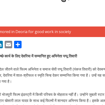
बम गीत तोहरे के मांगिला जानु हुआ रिलीज, दर्शकों का मिल रहा भरपूर प्यार
M
Li
E
S
n
m
h
्छे कार्य के लिए देवरिया में सम्मानित हुए अभिनेता पप्पू तिवारी
s
k
ai
ar
e
l
e
ल जीतने वाले फिल्म अभिनेता व समाज सेवी पप्पू तिवारी (पंकज तिवारी) को देवबन्ध
dI
, देवरिया में शाल-श्रीफल व स्मृति चिन्ह देकर सम्मानित किया गया है। उन्हें यह स
n
या गया है।
r
 भोजपुरी फिल्म इंडस्ट्री में किसी परिचय के मोहताज नहीं हैं। उन्होंने जुबली स्टार
ोजपुरी का नया धमाकेदार गाना जल्द, दुबई की खूबसूरत लोकेशन्स पर हो रही है शूटिंग
टार खेसारी लाल यादव के साथ कई फिल्मों में शानदार अभिनय किया है। इसके अला