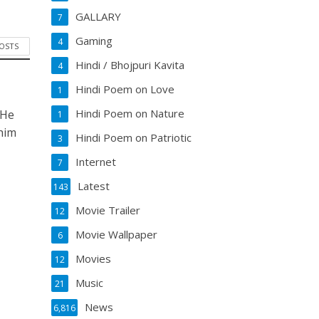
GALLARY
7
Gaming
4
POSTS
Hindi / Bhojpuri Kavita
4
Hindi Poem on Love
1
Hindi Poem on Nature
 He
1
him
Hindi Poem on Patriotic
3
Internet
7
Latest
143
Movie Trailer
12
Movie Wallpaper
6
Movies
12
Music
21
News
6,816