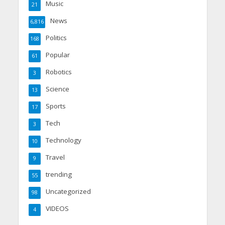
Music
21
News
6,816
Politics
168
Popular
61
Robotics
3
Science
13
Sports
17
Tech
3
Technology
10
Travel
9
trending
55
Uncategorized
98
VIDEOS
4