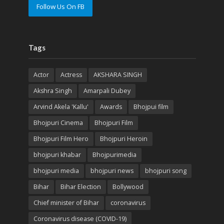
Follow Us On FB
Tags
Actor
Actress
AKSHARA SINGH
Akshra Singh
Amarpali Dubey
Arvind Akela 'Kallu'
Awards
Bhojpui film
Bhojpuri Cinema
Bhojpuri Film
Bhojpuri Film Hero
Bhojpuri Heroin
bhojpuri khabar
Bhojpurimedia
bhojpuri media
bhojpuri news
bhojpuri song
Bihar
Bihar Election
Bollywood
Chief minister of Bihar
coronavirus
Coronavirus disease (COVID-19)