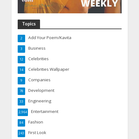
Topics
Add Your Poem/Kavita
2
Business
3
Celebrities
12
Celebrities Wallpaper
14
Companies
9
Development
78
Engineering
33
Entertainment
2,964
Fashion
84
First Look
243