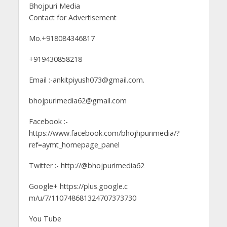
Bhojpuri Media
Contact for Advertisement
Mo.+918084346817
+919430858218
Email :-ankitpiyush073@gmail.com.
bhojpurimedia62@gmail.com
Facebook :-
https://www.facebook.com/bhojhpurimedia/?
ref=aymt_homepage_panel
Twitter :- http://@bhojpurimedia62
Google+ https://plus.google.c
m/u/7/110748681324707373730
You Tube