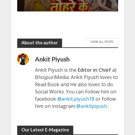
VIEW ALL POSTS
About the author
Ankit Piyush
Ankit Piyush is the
Editor in Chief
at
BhojpuriMedia. Ankit Piyush loves to
Read Book and He also loves to do
Social Works. You can Follow him on
facebook
@ankit.piyush18
or follow
him on instagram
@ankitpiyush
.
Our Latest E-Magazine