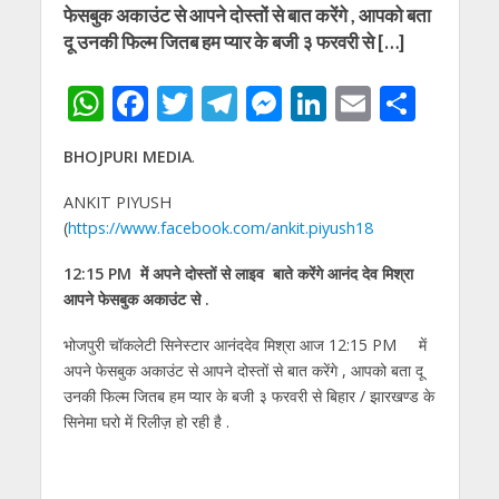
फेसबुक अकाउंट से आपने दोस्तों से बात करेंगे , आपको बता
दू उनकी फिल्म जितब हम प्यार के बजी ३ फरवरी से […]
W
F
T
T
M
Li
E
S
h
ac
w
el
e
n
m
h
BHOJPURI MEDIA
.
at
e
itt
e
ss
k
ai
ar
s
b
er
gr
e
e
l
e
ANKIT PIYUSH
(
https://www.facebook.com/ankit.piyush18
A
o
a
n
dI
p
o
m
g
n
12:15 PM में अपने दोस्तों से लाइव बाते करेंगे आनंद देव मिश्रा
आपने फेसबुक अकाउंट से .
p
k
er
भोजपुरी चॉकलेटी सिनेस्टार आनंददेव मिश्रा आज 12:15 PM में
अपने फेसबुक अकाउंट से आपने दोस्तों से बात करेंगे , आपको बता दू
उनकी फिल्म जितब हम प्यार के बजी ३ फरवरी से बिहार / झारखण्ड के
सिनेमा घरो में रिलीज़ हो रही है .