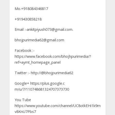
Mo.+918084346817
+919430858218
Email :-ankitpiyush073@gmail.com.
bhojpurimedia62@gmail.com
Facebook :-
https://www.facebook.com/bhojhpurimedia/?
ref=aymt_homepage_panel
Twitter :- http://@bhojpurimedia62
Google+ https://plus.google.c
m/u/7/110748681324707373730
You Tube
https://www.youtube.com/channel/UC8otkEHi1k9m
v8KnU7Pbs7