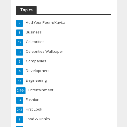
Topics
Add Your Poem/Kavita
2
Business
3
Celebrities
12
Celebrities Wallpaper
14
Companies
9
Development
78
Engineering
33
Entertainment
2,964
Fashion
84
First Look
243
Food & Drinks
9