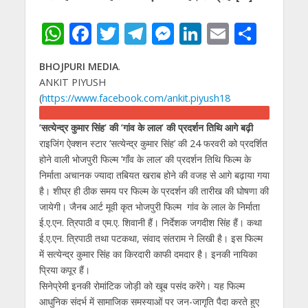
W
F
T
T
M
Li
E
S
h
ac
w
el
e
n
m
h
BHOJPURI MEDIA
.
at
e
itt
e
ss
k
ai
ar
ANKIT PIYUSH
s
b
er
gr
e
e
l
e
(
https://www.facebook.com/ankit.piyush18
A
o
a
n
dI
’सत्येन्द्र कुमार सिंह’ की ’गांव के लाल’ की प्रदर्शन तिथि आगे बढ़ी
p
o
m
g
n
राइजिंग ऐक्शन स्टार ’सत्येन्द्र कुमार सिंह’ की 24 फरवरी को प्रदर्शित
p
k
er
होने वाली भोजपुरी फिल्म ’गाँव के लाल’ की प्रदर्शन तिथि फिल्म के
निर्माता अचानक ज्यादा तबियत खराब होने की वजह से आगे बढ़ाया गया
है। शीघ्र ही ठीक समय पर फिल्म के प्रदर्शन की तारीख की घोषणा की
जायेगी। जैनब आर्ट मूवी कृत भोजपुरी फिल्म गांव के लाल के निर्माता
ई.ए.एन. त्रिपाठी व एम.ए. शिवानी हैं। निर्देशक जगदीश सिंह हैं। कथा
ई.ए.एन. त्रिपाठी तथा पटकथा, संवाद संतराम ने लिखी है। इस फिल्म
में सत्येन्द्र कुमार सिंह का किरदारी काफी दमदार है। इनकी नायिका
प्रिया कपूर हैं।
सिनेप्रेमी इनकी रोमांटिक जोड़ी को खूब पसंद करेंगे। यह फिल्म
आधुनिक संदर्भ में सामाजिक समस्याओं पर जन-जागृति पैदा करते हुए