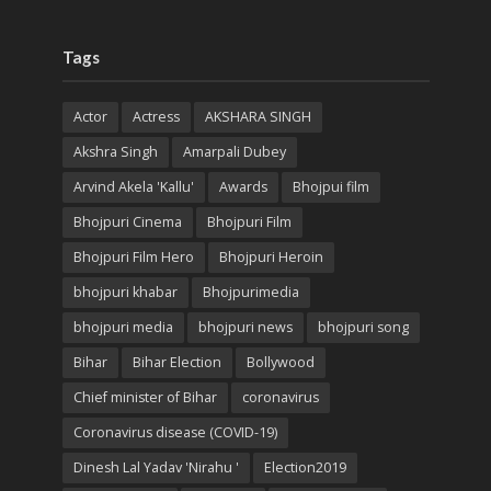
Tags
Actor
Actress
AKSHARA SINGH
Akshra Singh
Amarpali Dubey
Arvind Akela 'Kallu'
Awards
Bhojpui film
Bhojpuri Cinema
Bhojpuri Film
Bhojpuri Film Hero
Bhojpuri Heroin
bhojpuri khabar
Bhojpurimedia
bhojpuri media
bhojpuri news
bhojpuri song
Bihar
Bihar Election
Bollywood
Chief minister of Bihar
coronavirus
Coronavirus disease (COVID-19)
Dinesh Lal Yadav 'Nirahu '
Election2019