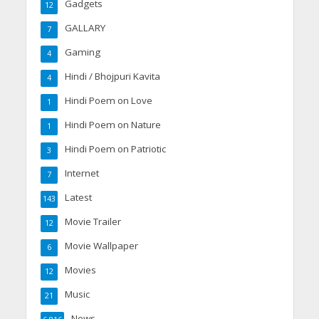
Gadgets
12
GALLARY
7
Gaming
4
Hindi / Bhojpuri Kavita
4
Hindi Poem on Love
1
Hindi Poem on Nature
1
Hindi Poem on Patriotic
3
Internet
7
Latest
143
Movie Trailer
12
Movie Wallpaper
6
Movies
12
Music
21
News