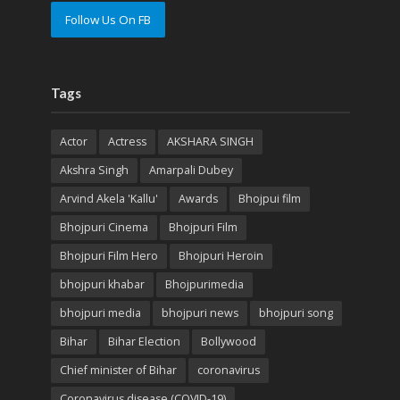
Follow Us On FB
Tags
Actor
Actress
AKSHARA SINGH
Akshra Singh
Amarpali Dubey
Arvind Akela 'Kallu'
Awards
Bhojpui film
Bhojpuri Cinema
Bhojpuri Film
Bhojpuri Film Hero
Bhojpuri Heroin
bhojpuri khabar
Bhojpurimedia
bhojpuri media
bhojpuri news
bhojpuri song
Bihar
Bihar Election
Bollywood
Chief minister of Bihar
coronavirus
Coronavirus disease (COVID-19)