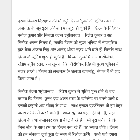
s
b
er
gr
e
e
l
e
A
o
a
n
dI
p
o
m
g
n
प्रज्ञा फिल्म्स क्रिएशन की भोजपुरी फ़िल्म ‘कुम्भ’ की शूटिंग आज से
लखनऊ के खूबसूरत लोकेशन पर शुरू हो चुकी है। फ़िल्म के निर्देशक
p
k
er
मनोज कुमार और निर्माता वंदना श्रीवास्तव – रितेश कुमार व सह
निर्माता अरुण मिश्रा है, जबकि फ़िल्म की मुख्य भूमिका में भोजपुरिया
हॉट केक अंजना सिंह और आनंद ओझा नज़र आने वाले हैं, जिनके साथ
फ़िल्म की शूटिंग शुरू हो चुकी है। फ़िल्म ‘ कुम्भ’ में संजना सोलंकी,
संतोष श्रीवास्तव, राम सूजन सिंह, गौरीशंकर सिंह भी मुख्य भूमिका में
नज़र आएंगे। फ़िल्म को लखनऊ के अलावा काठमांडू, नेपाल में भी शूट
किया जाना है।
निर्माता वंदना श्रीवास्तव – रितेश कुमार ने शूटिंग शुरू होने के बाद
बताया कि फ़िल्म ‘ कुम्भ’ एक अलग तरह के कॉन्सेप्ट पर बनने वाली है।
इसकी कहानी और संवाद के साथ – साथ इसका प्रजेंटेशन भी हम बेहद
अलग तरीके से करने वाले हैं। आज शूट का पहला ही दिन है, जहां
फ़िल्म के सभी कलाकार अपना बेस्ट दे रहे हैं। हमें पूरा भरोसा है कि
जिस सोच के साथ हम यह फ़िल्म बना रहे हैं, वह सफल होगी। फ़िल्म
को हम संभवतः दुर्गा पूजा के समय में रिलीज करेंगे। अभी यही हमारा