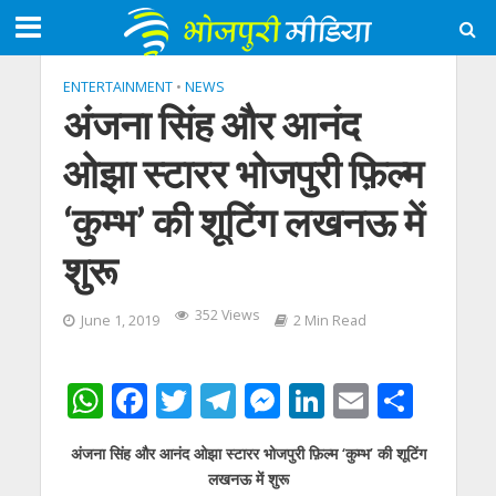
ENTERTAINMENT
•
NEWS
अंजना सिंह और आनंद
ओझा स्टारर भोजपुरी फ़िल्म
‘कुम्भ’ की शूटिंग लखनऊ में
शुरू
352 Views
June 1, 2019
2 Min Read
W
F
T
T
M
Li
E
S
h
ac
w
el
e
n
m
h
अंजना सिंह और आनंद ओझा स्टारर भोजपुरी फ़िल्म ‘कुम्भ’ की शूटिंग
at
e
itt
e
ss
k
ai
ar
लखनऊ में शुरू