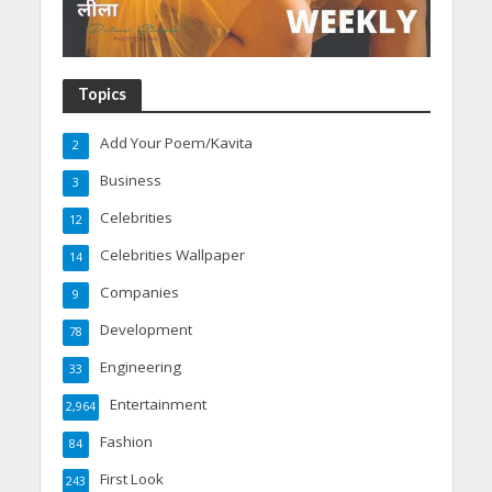
Topics
Add Your Poem/Kavita
2
Business
3
Celebrities
12
Celebrities Wallpaper
14
Companies
9
Development
78
Engineering
33
Entertainment
2,964
Fashion
84
First Look
243