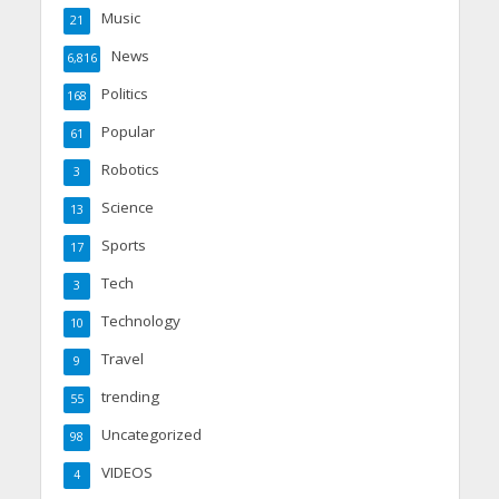
Music
21
News
6,816
Politics
168
Popular
61
Robotics
3
Science
13
Sports
17
Tech
3
Technology
10
Travel
9
trending
55
Uncategorized
98
VIDEOS
4