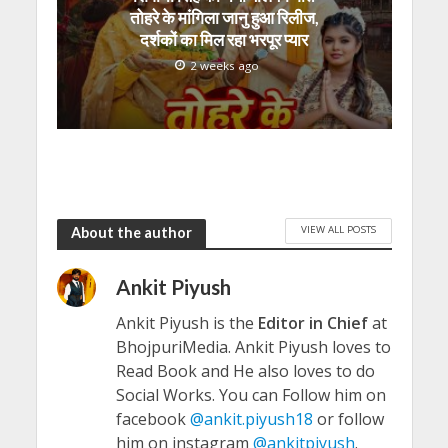
तोहरे के मांगिला जानु हुआ रिलीज,
दर्शकों का मिल रहा भरपूर प्यार
2 weeks ago
VIEW ALL POSTS
About the author
Ankit Piyush
Ankit Piyush is the
Editor in Chief
at
BhojpuriMedia. Ankit Piyush loves to
Read Book and He also loves to do
Social Works. You can Follow him on
facebook
@ankit.piyush18
or follow
him on instagram
@ankitpiyush
.