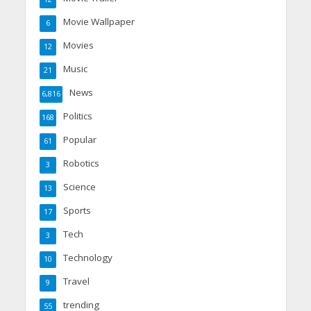
Movie Wallpaper
6
Movies
12
Music
21
News
6,816
Politics
168
Popular
61
Robotics
3
Science
13
Sports
17
Tech
3
Technology
10
Travel
9
trending
55