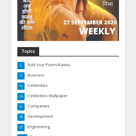
Topics
Add Your Poem/Kavita
2
Business
3
Celebrities
12
Celebrities Wallpaper
14
Companies
9
Development
78
Engineering
33