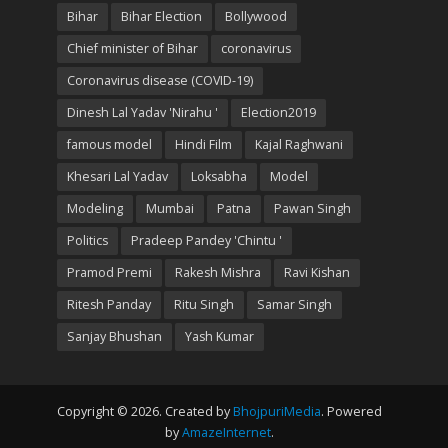
Bihar
Bihar Election
Bollywood
Chief minister of Bihar
coronavirus
Coronavirus disease (COVID-19)
Dinesh Lal Yadav 'Nirahu '
Election2019
famous model
Hindi Film
Kajal Raghwani
Khesari Lal Yadav
Loksabha
Model
Modeling
Mumbai
Patna
Pawan Singh
Politics
Pradeep Pandey 'Chintu '
Pramod Premi
Rakesh Mishra
Ravi Kishan
Ritesh Panday
Ritu Singh
Samar Singh
Sanjay Bhushan
Yash Kumar
Copyright © 2026. Created by
BhojpuriMedia
. Powered
by
AmazeInternet
.