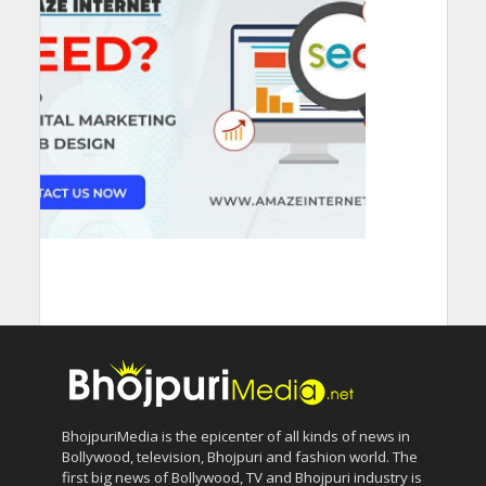
BhojpuriMedia is the epicenter of all kinds of news in
Bollywood, television, Bhojpuri and fashion world. The
first big news of Bollywood, TV and Bhojpuri industry is