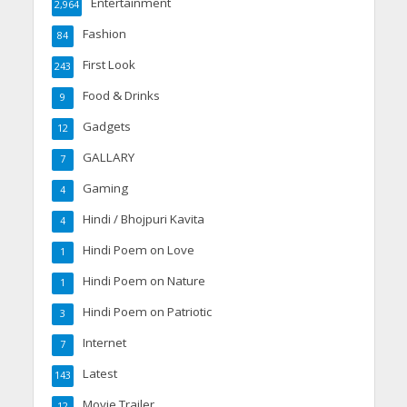
Entertainment
2,964
Fashion
84
First Look
243
Food & Drinks
9
Gadgets
12
GALLARY
7
Gaming
4
Hindi / Bhojpuri Kavita
4
Hindi Poem on Love
1
Hindi Poem on Nature
1
Hindi Poem on Patriotic
3
Internet
7
Latest
143
Movie Trailer
12