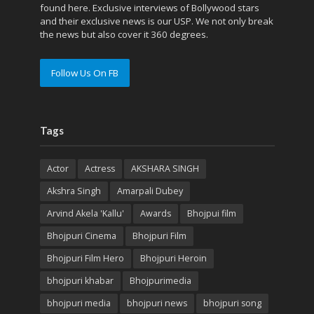
found here. Exclusive interviews of Bollywood stars
and their exclusive news is our USP. We not only break
the news but also cover it 360 degrees.
Follow Us On FB
Tags
Actor
Actress
AKSHARA SINGH
Akshra Singh
Amarpali Dubey
Arvind Akela 'Kallu'
Awards
Bhojpui film
Bhojpuri Cinema
Bhojpuri Film
Bhojpuri Film Hero
Bhojpuri Heroin
bhojpuri khabar
Bhojpurimedia
bhojpuri media
bhojpuri news
bhojpuri song