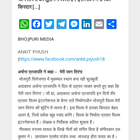
किरदार […]
W
F
T
T
M
Li
E
S
h
ac
w
el
e
n
m
h
BHOJPURI MEDIA
at
e
itt
e
ss
k
ai
ar
s
b
er
gr
e
e
l
e
ANKIT PIYUSH
(
https://www.facebook.com/ankit.piyush18
A
o
a
n
dI
p
o
m
g
n
अर्चना प्रजापति ने कहा – मेरी जान तिरंगा
भोजपुरी सिनेजगत में मुकम्मल स्थान बना रही चुलबुली
p
k
er
अदाकारा अर्चना प्रजापति ने दिल से उद्गार व्यक्त करते हुए कहा कि
‘मेरी जान तिरंगा’। जी हां, अदाकारा अर्चना प्रजापति इन दिनों वीर
प्रताप फिल्म इंटरनेशनल के बैनर तले निर्माणाधीन भोजपुरी फिल्म मेरी
जान तिरंगा की शूटिंग में व्यस्त हैं। इस फिल्म में उनका किरदार बेहद
अलग है, जिसे दर्शक खूब पसंद करेंगे। फिल्म के निर्माता प्रताप फिल्म
इंटरनेशनल हैं। लेखक व निर्देशक ललित शुक्ला हैं।
गीतकार रुस्तम घायल के लिखे गीतों को संगीत दिया है संगीतकार एस
कुमार ने। छायांकन प्रमोद पांडेय तथा मारधाड़ हीरा यादव का है।