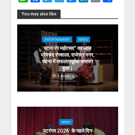
h
ac
w
el
e
n
m
h
at
e
itt
e
ss
k
ai
ar
You may also like
s
b
er
gr
e
e
l
e
A
o
a
n
dI
ENTERTAINMENT
NEWS
p
o
m
g
n
पटना रंग महोत्सव” का आज
p
k
er
प्रेमचंद रंगशाला, राजेन्द्र नगर,
पटना में सफलतापूर्वक समापन
हुआ।
2 weeks ago
NEWS
पटरंगम 2026′ के पहले दिन