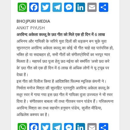
W
F
T
T
M
Li
E
S
h
ac
w
el
e
n
m
h
BHOJPURI MEDIA
at
e
itt
e
ss
k
ai
ar
ANKIT PIYUSH
s
b
er
gr
e
e
l
e
अरविन्द अकेला कल्लू के छठ गीत को मिले एक ही दिन में 6 लाख
A
o
a
n
dI
अभिनय और गायिकी के जरिये युवा दिलों की धड़कन बन चुके युवा
सुपरस्टार अरविन्द अकेला कल्लू का कोई भी गीत चाहे वह पारंपरिक हो,
p
o
m
g
n
भक्ति हो या सदाबहार हो, सभी गीतों को संगीतप्रेमियों का भरपूर प्यार
p
k
er
मिलता है। महापर्व छठ पूजा हेतु छठ मईया को समर्पित ‘असो छठ करे
के’ छठ गीत को एक ही दिन में 6 लाख से अधिक लोगों ने यू ट्यूब पर
देखा है।
इस गीत को रिलीज किया है आदिशक्ति फिल्म्स म्यूजिक कंपनी ने।
निर्माता मनोज मिश्रा की सुपरहिट प्रस्तुति अरविन्द अकेला कल्लू के
मधुर स्वर में गाया गया इस छठ गीत में गायिका दुजा उज्ज्वल ने भी स्वर
दिया है। संगीतकार बाबला जी तथा गीतकर पवन पांडेय हैं। परिकल्पना
अरविन्द मिश्रा का तथा सहयोग हनुमान पांडेय, सुजीत मीडिया,
अखिलेश कश्यप का है।
W
F
T
T
M
Li
E
S