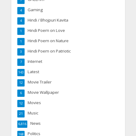
7
Gaming
4
Hindi / Bhojpuri Kavita
4
Hindi Poem on Love
1
Hindi Poem on Nature
1
Hindi Poem on Patriotic
3
Internet
7
Latest
143
Movie Trailer
12
Movie Wallpaper
6
Movies
12
Music
21
News
6,816
Politics
168