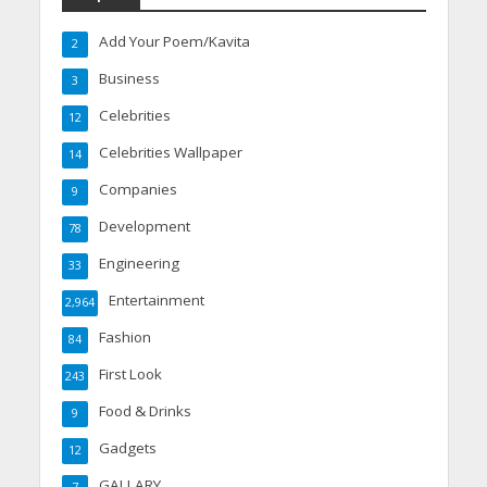
Add Your Poem/Kavita
2
Business
3
Celebrities
12
Celebrities Wallpaper
14
Companies
9
Development
78
Engineering
33
Entertainment
2,964
Fashion
84
First Look
243
Food & Drinks
9
Gadgets
12
GALLARY