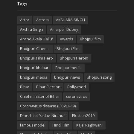
Tags
Actor
Actress
AKSHARA SINGH
Akshra Singh
Amarpali Dubey
Arvind Akela 'Kallu'
Awards
Bhojpui film
Bhojpuri Cinema
Bhojpuri Film
Bhojpuri Film Hero
Bhojpuri Heroin
bhojpuri khabar
Bhojpurimedia
bhojpuri media
bhojpuri news
bhojpuri song
Bihar
Bihar Election
Bollywood
Chief minister of Bihar
coronavirus
Coronavirus disease (COVID-19)
Dinesh Lal Yadav 'Nirahu '
Election2019
famous model
Hindi Film
Kajal Raghwani