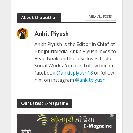
VIEW ALL POSTS
About the author
Ankit Piyush
Ankit Piyush is the
Editor in Chief
at
BhojpuriMedia. Ankit Piyush loves to
Read Book and He also loves to do
Social Works. You can Follow him on
facebook
@ankit.piyush18
or follow
him on instagram
@ankitpiyush
.
Our Latest E-Magazine