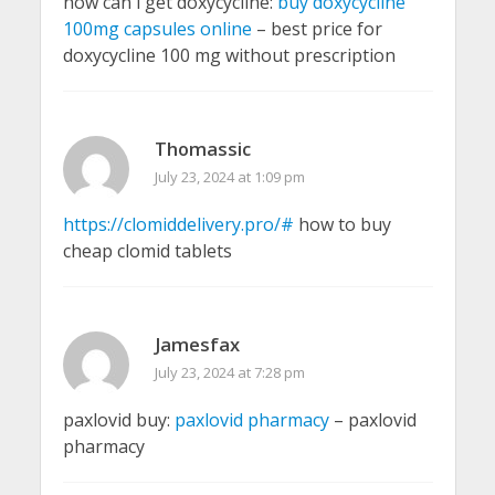
how can i get doxycycline:
buy doxycycline
100mg capsules online
– best price for
doxycycline 100 mg without prescription
Thomassic
July 23, 2024 at 1:09 pm
https://clomiddelivery.pro/#
how to buy
cheap clomid tablets
Jamesfax
July 23, 2024 at 7:28 pm
paxlovid buy:
paxlovid pharmacy
– paxlovid
pharmacy