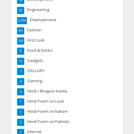
Engineering
33
Entertainment
2,964
Fashion
84
First Look
243
Food & Drinks
9
Gadgets
12
GALLARY
7
Gaming
4
Hindi / Bhojpuri Kavita
4
Hindi Poem on Love
1
Hindi Poem on Nature
1
Hindi Poem on Patriotic
3
Internet
7