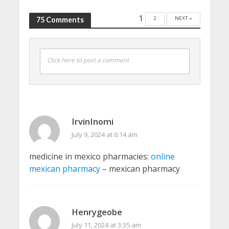
1
2
NEXT »
75 Comments
Click here to post a comment
IrvinInomi
July 9, 2024 at 6:14 am
medicine in mexico pharmacies:
online
mexican pharmacy
– mexican pharmacy
Henrygeobe
July 11, 2024 at 3:35 am