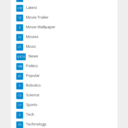
Latest
143
Movie Trailer
12
Movie Wallpaper
6
Movies
12
Music
21
News
6,816
Politics
168
Popular
61
Robotics
3
Science
13
Sports
17
Tech
3
Technology
10