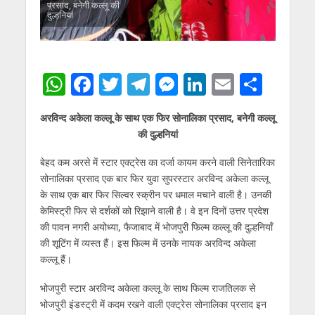
प्रसाद, बनेगी कल्लू की
दुल्हनियां
W
F
T
T
M
Li
E
S
h
ac
w
el
e
n
m
h
अरविन्द अकेला कल्लू के साथ एक फिर सोनालिका प्रसाद, बनेगी कल्लू
at
e
itt
e
ss
k
ai
ar
की दुल्हनियां
s
b
er
gr
e
e
l
e
बेहद कम अरसे में स्टार एक्ट्रेस का दर्जा कायम करने वाली सिनेतारिका
A
o
a
n
dI
सोनालिका प्रसाद एक बार फिर युवा सुपरस्टार अरविन्द अकेला कल्लू
p
o
m
g
n
के साथ एक बार फिर सिल्वर स्क्रीन पर धमाल मचाने वाली है। उनकी
p
k
er
केमिस्ट्री फिर से दर्शकों को रिझाने वाली है। वे इन दिनों उत्तर प्रदेश
की पावन नगरी अयोध्या, फैजाबाद में भोजपुरी फिल्म कल्लू की दुल्हनियाँ
की शूटिंग में व्यस्त हैं। इस फिल्म में उनके नायक अरविन्द अकेला
कल्लू हैं।
भोजपुरी स्टार अरविन्द अकेला कल्लू के साथ फिल्म राजतिलक से
भोजपुरी इंडस्ट्री में कदम रखने वाली एक्ट्रेस सोनालिका प्रसाद इन