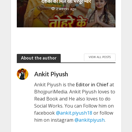
दर्शकों का मिल रहा भरपूर प्यार
2 weeks ago
VIEW ALL POSTS
About the author
Ankit Piyush
Ankit Piyush is the
Editor in Chief
at
BhojpuriMedia. Ankit Piyush loves to
Read Book and He also loves to do
Social Works. You can Follow him on
facebook
@ankit.piyush18
or follow
him on instagram
@ankitpiyush
.