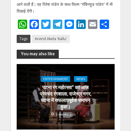
आने वाली हैं। वह रितेश पांडेय के साथ फिल्म “रॉबिनहुड पांडेय” में भी
दिखाई देंगी।
W
F
T
T
M
Li
E
S
h
ac
w
el
e
n
m
h
Tags
Arvind Akela 'Kallu'
at
e
itt
e
ss
k
ai
ar
s
b
er
gr
e
e
l
e
You may also like
A
o
a
n
dI
p
o
m
g
n
p
k
er
ENTERTAINMENT
NEWS
पटना रंग महोत्सव” का आज
प्रेमचंद रंगशाला, राजेन्द्र नगर,
पटना में सफलतापूर्वक समापन
हुआ।
2 weeks ago