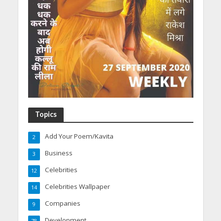
Topics
Add Your Poem/Kavita
2
Business
3
Celebrities
12
Celebrities Wallpaper
14
Companies
9
Development
78