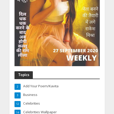
Topics
Add Your Poem/Kavita
2
Business
3
Celebrities
12
Celebrities Wallpaper
14