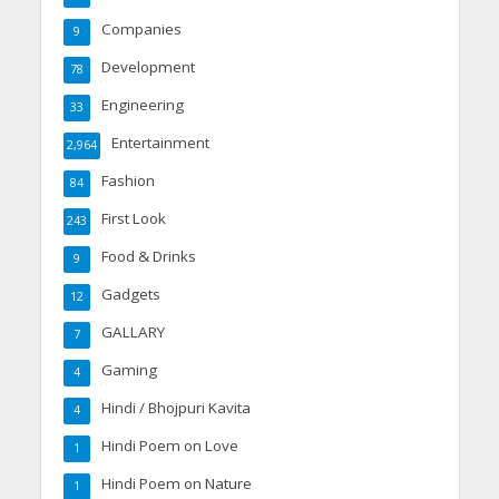
Companies
9
Development
78
Engineering
33
Entertainment
2,964
Fashion
84
First Look
243
Food & Drinks
9
Gadgets
12
GALLARY
7
Gaming
4
Hindi / Bhojpuri Kavita
4
Hindi Poem on Love
1
Hindi Poem on Nature
1