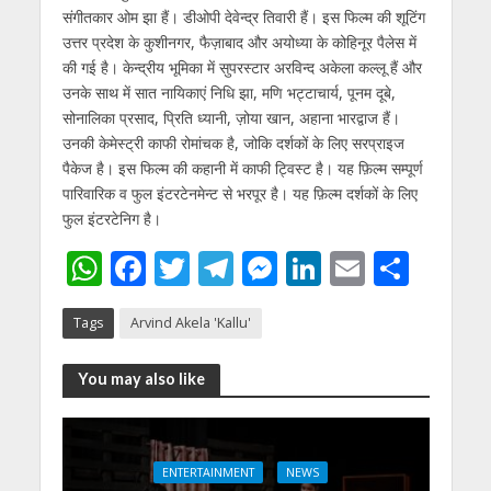
संगीतकार ओम झा हैं। डीओपी देवेन्द्र तिवारी हैं। इस फिल्म की शूटिंग
उत्तर प्रदेश के कुशीनगर, फैज़ाबाद और अयोध्या के कोहिनूर पैलेस में
की गई है। केन्द्रीय भूमिका में सुपरस्टार अरविन्द अकेला कल्लू हैं और
उनके साथ में सात नायिकाएं निधि झा, मणि भट्टाचार्य, पूनम दूबे,
सोनालिका प्रसाद, प्रिति ध्यानी, ज़ोया खान, अहाना भारद्वाज हैं।
उनकी केमेस्ट्री काफी रोमांचक है, जोकि दर्शकों के लिए सरप्राइज
पैकेज है। इस फिल्म की कहानी में काफी ट्विस्ट है। यह फ़िल्म सम्पूर्ण
पारिवारिक व फुल इंटरटेनमेन्ट से भरपूर है। यह फ़िल्म दर्शकों के लिए
फुल इंटरटेनिग है।
W
F
T
T
M
Li
E
S
h
ac
w
el
e
n
m
h
Tags
Arvind Akela 'Kallu'
at
e
itt
e
ss
k
ai
ar
s
b
er
gr
e
e
l
e
You may also like
A
o
a
n
dI
p
o
m
g
n
p
k
er
ENTERTAINMENT
NEWS