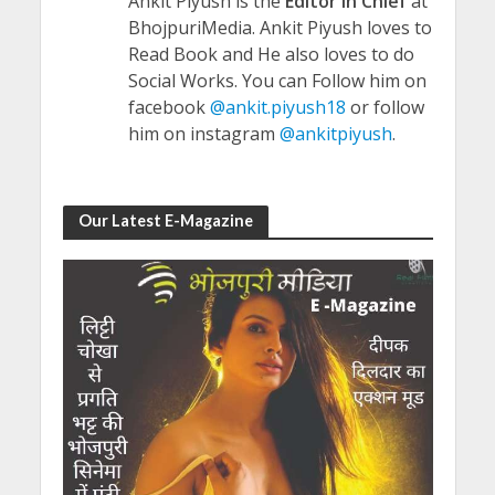
Ankit Piyush is the
Editor in Chief
at
BhojpuriMedia. Ankit Piyush loves to
Read Book and He also loves to do
Social Works. You can Follow him on
facebook
@ankit.piyush18
or follow
him on instagram
@ankitpiyush
.
Our Latest E-Magazine