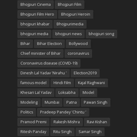
Bhojpuri Cinema
Bhojpuri Film
Bhojpuri Film Hero
Bhojpuri Heroin
bhojpuri khabar
Bhojpurimedia
bhojpuri media
bhojpuri news
bhojpuri song
Bihar
Bihar Election
Bollywood
Chief minister of Bihar
coronavirus
Coronavirus disease (COVID-19)
Dinesh Lal Yadav 'Nirahu '
Election2019
famous model
Hindi Film
Kajal Raghwani
Khesari Lal Yadav
Loksabha
Model
Modeling
Mumbai
Patna
Pawan Singh
Politics
Pradeep Pandey 'Chintu '
Pramod Premi
Rakesh Mishra
Ravi Kishan
Ritesh Panday
Ritu Singh
Samar Singh