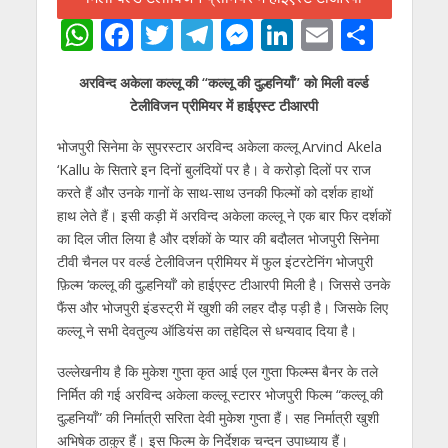
W
F
T
T
M
Li
E
S
h
ac
w
el
e
n
m
h
अरविन्द अकेला कल्लू की “कल्लू की दुल्हनियाँ” को मिली वर्ल्ड
at
e
itt
e
ss
k
ai
ar
टेलीविजन प्रीमियर में हाईएस्ट टीआरपी
s
b
er
gr
e
e
l
e
भोजपुरी सिनेमा के सुपरस्टार अरविन्द अकेला कल्लू Arvind Akela
A
o
a
n
dI
‘Kallu के सितारे इन दिनों बुलंदियों पर है। वे करोड़ो दिलों पर राज
p
o
m
g
n
करते हैं और उनके गानों के साथ-साथ उनकी फिल्मों को दर्शक हाथों
p
k
er
हाथ लेते हैं। इसी कड़ी में अरविन्द अकेला कल्लू ने एक बार फिर दर्शकों
का दिल जीत लिया है और दर्शकों के प्यार की बदौलत भोजपुरी सिनेमा
टीवी चैनल पर वर्ल्ड टेलीविजन प्रीमियर में फुल इंटरटेनिंग भोजपुरी
फ़िल्म ‘कल्लू की दुल्हनियाँ’ को हाईएस्ट टीआरपी मिली है। जिससे उनके
फैंस और भोजपुरी इंडस्ट्री में खुशी की लहर दौड़ पड़ी है। जिसके लिए
कल्लू ने सभी देवतुल्य ऑडियंस का तहेदिल से धन्यवाद दिया है।
उल्लेखनीय है कि मुकेश गुप्ता कृत आई एल गुप्ता फिल्म्स बैनर के तले
निर्मित की गई अरविन्द अकेला कल्लू स्टारर भोजपुरी फिल्म “कल्लू की
दुल्हनियाँ” की निर्मात्री सरिता देवी मुकेश गुप्ता हैं। सह निर्मात्री खुशी
अभिषेक ठाकुर हैं। इस फिल्म के निर्देशक चन्दन उपाध्याय हैं।