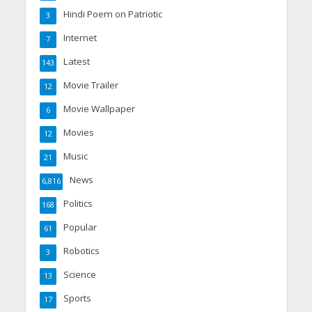
Hindi Poem on Patriotic
3
Internet
7
Latest
143
Movie Trailer
12
Movie Wallpaper
6
Movies
12
Music
21
News
6,816
Politics
168
Popular
61
Robotics
3
Science
13
Sports
17