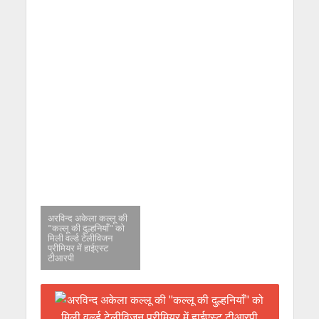
अरविन्द अकेला कल्लू की
"कल्लू की दुल्हनियाँ" को
मिली वर्ल्ड टेलीविजन
प्रीमियर में हाईएस्ट
टीआरपी