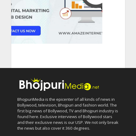
BhojpuriMedia is the epicenter of all kinds of news in
Bollywood, television, Bhojpuri and fashion world. The
first big news of Bollywood, TV and Bhojpuri industry is
found here. Exclusive interviews of Bollywood stars
and their exclusive news is our USP. We not only break
the news but also cover it 360 degrees.