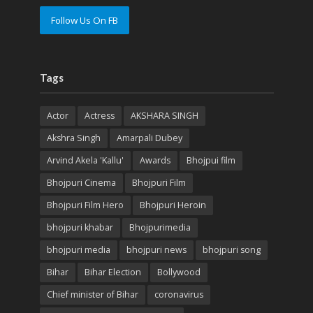
Follow Us On FB
Tags
Actor
Actress
AKSHARA SINGH
Akshra Singh
Amarpali Dubey
Arvind Akela 'Kallu'
Awards
Bhojpui film
Bhojpuri Cinema
Bhojpuri Film
Bhojpuri Film Hero
Bhojpuri Heroin
bhojpuri khabar
Bhojpurimedia
bhojpuri media
bhojpuri news
bhojpuri song
Bihar
Bihar Election
Bollywood
Chief minister of Bihar
coronavirus