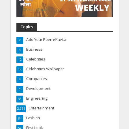
Topics
Add Your Poem/Kavita
2
Business
3
Celebrities
12
Celebrities Wallpaper
14
Companies
9
Development
78
Engineering
33
Entertainment
2,964
Fashion
84
First Look
243