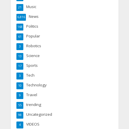
Music
21
News
6,816
Politics
168
Popular
61
Robotics
3
Science
13
Sports
17
Tech
3
Technology
10
Travel
9
trending
55
Uncategorized
98
VIDEOS
4