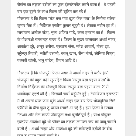
रोमांस का तड़का दर्शकों का फुल इंटरटेनमेंट करने वाला है। वे पहली
बार एक दूसरे के साथ फिल्म की शूटिंग कर रहे हैं।
गौरतलब है कि फ़िल्म “बैंड बज गया दूल्हा फँस गया” के निर्माता राकेश
कुमार सिंह हैं। निर्देशक प्रवीण कुमार गुडुरी हैं। लेखक नवीन झा हैं।
छायांकन अशोक पांडा, नृत्य अजित गाडे, कला इमरान का है। फिल्म
के पीआरओ रामचन्द्र यादव हैं। फ़िल्म के मुख्य कलाकार अथर्व नाहर,
आकांक्षा दूबे, अनूप अरोरा, प्रकाश जैस, महेश आचार्य, गौरव झा,
सुरेन्द्र तिवारी, स्वीटी दत्तानी, बबलू खान, रीना मौर्या, सोनिया मिश्रा,
पल्लवी कोली, भानु पांडेय, शिवम आदि हैं।
गौरतलब है कि भोजपुरी फिल्म जगत में अथर्व नाहर ने बतौर हीरो
भोजपुरी की बहुत बड़ी सुपरहिट फ़िल्म ‘ससुरा बड़ा पइसा वाला’ के
निर्माता निर्देशक की भोजपुरी फ़िल्म ‘ससुरा बड़ा पइसा वाला 2’ से
धमाकेदार एंट्री की है। जिसकी चर्चा चहुँओर हुई। टेलीविजन इंडस्ट्री
में भी अपनी धाक जमा चुके अथर्व नाहर एक बार फिर भोजपुरिया सिने
प्रेमियों के बीच फुल टू धमाल मचाने आ रहे हैं। इस फ़िल्म में उनका
गेटअप और रोल काफी पॉवरफुल तथा चुनौतीपूर्ण है। साथ पॉपुलर
एक्ट्रेस आकांक्षा दूबे भी ग्लैमर का तड़का लगाकर रूप का जादू चलाने
वाली हैं। अथर्व नाहर और आकांक्षा दूबे की कमेस्ट्री दर्शकों के बीच
फुल टू धमाल मचाने वाली है।