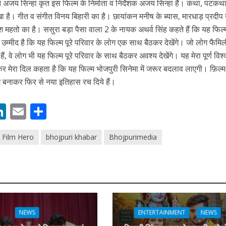
तुत अजय सिन्हा कृत इस फिल्म के निर्माता व निर्देशक अजय सिन्हा हैं। कथा, पटकथ
ा है। गीत व संगीत विनय बिहारी का है। छायांकन मनीष के ब्यास, मारधाड़ प्रदीप
हतो का है। ससुरा बड़ा पैसा वाला 2 के नायक अथर्व सिंह कहते हैं कि यह फिल्
ी। उम्मीद है कि यह फिल्म पूरे परिवार के लोग एक साथ बैठकर देखेंगे। जो लोग फैमिल
, वे लोग भी यह फिल्म पूरे परिवार के साथ बैठकर अवश्य देखेंगे। यह मेरा पूर्ण विश
कर मेरा दिल कहता है कि यह फिल्म भोजपुरी सिनेमा में जरूर बदलाव लाएगी। फ़िल्म
्म बनाकर फिर से नया इतिहास रच दिये हैं।
M
Li
E
S
ें महाधमाका, ‘सिर्फ आपके’ की शूटिंग लखनऊ और भोपाल में हुई पूरी”
n
m
h
 Film Hero
bhojpuri khabar
Bhojpurimedia
s
k
ai
ar
e
l
e
dI
n
r
NEWS
ENTERTAINMENT
NEWS