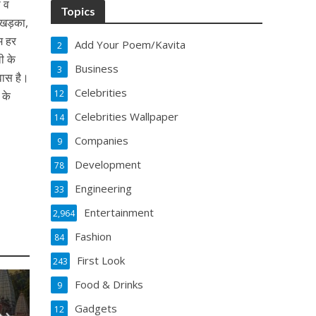
ा व
Topics
 खड़का,
म हर
Add Your Poem/Kavita
2
ी के
Business
3
्वास है।
Celebrities
12
 के
Celebrities Wallpaper
14
Companies
9
Development
78
Engineering
33
Entertainment
2,964
Fashion
84
First Look
243
Food & Drinks
9
Gadgets
12