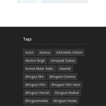
Tags
Actor
Actress
AKSHARA SINGH
Akshra Singh
Amarpali Dubey
Arvind Akela 'Kallu'
Awards
Bhojpui film
Bhojpuri Cinema
Bhojpuri Film
Bhojpuri Film Hero
Bhojpuri Heroin
bhojpuri khabar
Bhojpurimedia
bhojpuri media