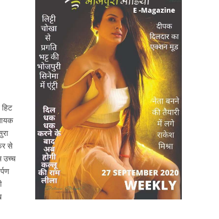
र हिट
 नायक
ुरा
िर से
म उच्च
र्पण
ी
ख