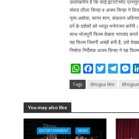
उल्लेखनीय है कि साईं इंटरटेनमेंट प्रस्
संवाद लीला सिन्हा व अजय सिन्हा ने लिख
नृत्य अशोक, सागर शान, संकलन अविनाश म
वर्ग के दर्शकों को भरपूर मनोरंजन करेंग
साथ भोजपुरी फिल्म देखना नापसंद करते हैं
यह फिल्म जितनी अच्छी बनी है, उसे देख
निर्माता निर्देशक अजय सिन्हा ने यह फिल
W
F
T
T
पवन सिंह का बॉलीवुड म
h
ac
w
el
e
Tags
Bhojpui film
Bhojpuri
at
e
itt
e
s
s
b
er
gr
e
A
o
a
n
You may also like
p
o
m
g
p
k
e
ENTERTAINMENT
NEWS