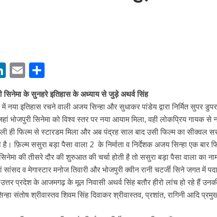
M
Li
E
S
बम गीत तोहरे के मांगिला जानु हुआ रिलीज, दर्शकों का मिल रहा भरपूर प्यार
n
m
h
ी सिनेमा के सुनहरे इतिहास के अध्याय से जुड़े अथर्व सिंह
s
k
ai
ar
में नया इतिहास रचने वाली अजय सिन्हा और सुधाकर पांडेय द्वारा निर्मित सुपर डुप
e
l
e
े जहां भोजपुरी सिनेमा को विश्व स्तर पर नया आयाम मिला, वही लोकप्रिय गायक से
dI
हली ही फिल्म से स्टारडम मिला और अब पंद्रह साल बाद उसी फिल्म का सीक्वल सस
n
 है। फ़िल्म ससुरा बड़ा पैसा वाला 2 के निर्माता व निर्देशक अजय सिन्हा एक बार फ
सिनेमा की तीसरे दौर की शुरुआत की चर्चा होती है तो ससुरा बड़ा पैसा वाला का ना
r
हां सांसद व मेगास्टार मनोज तिवारी और भोजपुरी क्वीन रानी चटर्जी सिने जगत में पदा
े उत्तर प्रदेश के आजमगढ़ के मूल निवासी अथर्व सिंह बतौर हीरो लांच हो रहे हैं उनक
न्हा संतोष श्रीवास्तव शिवम सिंह दिवाकर श्रीवास्तव, प्रशांत, रागिनी आदि प्रमु
ोजपुरी का नया धमाकेदार गाना जल्द, दुबई की खूबसूरत लोकेशन्स पर हो रही है शूटिंग