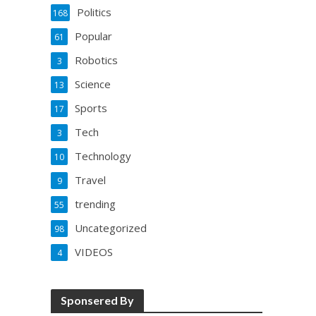
Politics
168
Popular
61
Robotics
3
Science
13
Sports
17
Tech
3
Technology
10
Travel
9
trending
55
Uncategorized
98
VIDEOS
4
Sponsered By