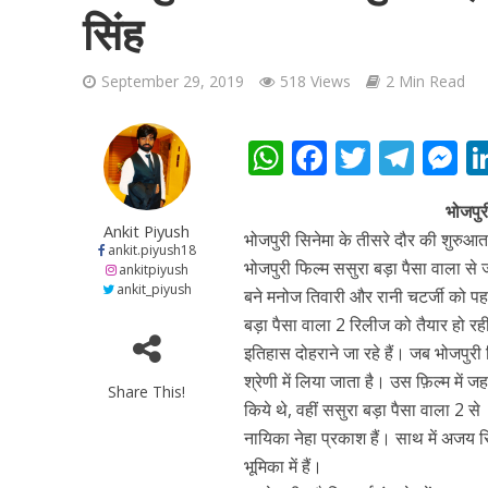
सिंह
September 29, 2019
518 Views
2 Min Read
W
F
T
T
शिवानी सिंह का नया बोल
h
ac
w
el
e
भोजपुर
at
e
itt
e
s
Ankit Piyush
भोजपुरी सिनेमा के तीसरे दौर की शुरुआत 
s
b
er
gr
e
ankit.piyush18
भोजपुरी फिल्म ससुरा बड़ा पैसा वाला स
ankitpiyush
A
o
a
n
ankit_piyush
बने मनोज तिवारी और रानी चटर्जी को प
p
o
m
g
बड़ा पैसा वाला 2 रिलीज को तैयार हो रही
इतिहास दोहराने जा रहे हैं। जब भोजपुरी 
p
k
e
श्रेणी में लिया जाता है। उस फ़िल्म में ज
Share This!
किये थे, वहीं ससुरा बड़ा पैसा वाला 2 स
नायिका नेहा प्रकाश हैं। साथ में अजय सि
वर्ल्डवाइड रिकॉर्ड्स भ
भूमिका में हैं।