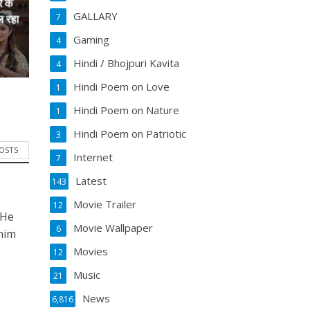
े के
GALLARY
7
ल रहा
Gaming
4
Hindi / Bhojpuri Kavita
4
Hindi Poem on Love
1
Hindi Poem on Nature
1
Hindi Poem on Patriotic
3
POSTS
Internet
7
Latest
143
Movie Trailer
12
 He
Movie Wallpaper
6
him
Movies
12
Music
21
News
6,816