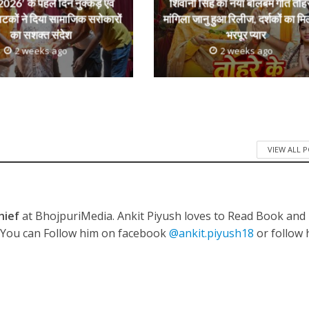
026′ के पहले दिन नुक्कड़ एवं
शिवानी सिंह का नया बोलबम गीत तोहर
 रिलीज हुआ भोजपुरी गीत जिंदगी जियल छोड़ देहब, दर्शकों का मिल रहा भरपूर प्यार
ाटकों ने दिया सामाजिक सरोकारों
मांगिला जानु हुआ रिलीज, दर्शकों का मि
का सशक्त संदेश
भरपूर प्यार
2 weeks ago
2 weeks ago
VIEW ALL 
साथ 25 वर्षों का सफर, अब ‘ओम गोल्डन फ्यूचर मूवीज़’ के साथ नई पारी शुरू करेंगे प्रेमचंद्र झा
hief
at BhojpuriMedia. Ankit Piyush loves to Read Book and
. You can Follow him on facebook
@ankit.piyush18
or follow 