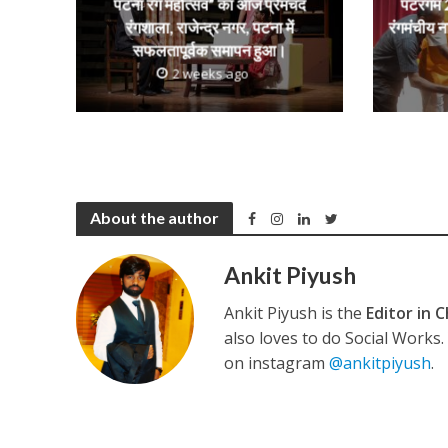
पटना रंग महोत्सव” का आज प्रेमचंद
पटरंगम 2
नेहा म्यूजिक वर्ल्ड पर
रंगशाला, राजेन्द्र नगर, पटना में
रंगमंचीय न
सफलतापूर्वक समापन हुआ।
2 weeks ago
About the author
साजिद नाडियाडवाला के 
Ankit Piyush
Ankit Piyush is the
Editor in C
also loves to do Social Works
on instagram
@ankitpiyush
.