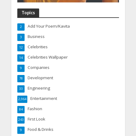
Topics
Add Your Poem/Kavita
2
Business
3
Celebrities
12
Celebrities Wallpaper
14
Companies
9
Development
78
Engineering
33
Entertainment
2,964
Fashion
84
First Look
243
Food & Drinks
9