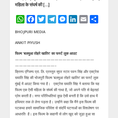
महिला के संघर्ष की […]
W
F
T
T
M
Li
E
S
h
ac
w
el
e
n
m
h
BHOJPURI MEDIA
at
e
itt
e
ss
k
ai
ar
s
b
er
gr
e
e
l
e
ANKIT PIYUSH
A
o
a
n
dI
फिल्‍म ‘बलमुआ तोहरे खातिर’ का फर्स्‍ट लुक आउट
p
o
m
g
n
——————————
——————————
——————————
–
p
k
er
क्रिस्‍प एग्जिम्‍प प्रा. लि. प्रस्‍तुत सुपर स्‍टार पवन सिंह और एक्ट्रेस
ख्याति सिंह की भोजपुरी फिल्‍म ‘बलमुआ तोहरे खातिर’ का फर्स्‍ट लुक
मुंबई में आउट किया गया है। एक्ट्रेस ख्याति सिंह ने बताया कि यह
फिल्‍म एक ऐसी महिला के संघर्ष की गाथा है, जो अपने पति से बेइतहां
प्रेम करती है। मगर परिस्थितियां कुछ ऐसी बनती है कि उसे हाथ में
हथियार तक ले लेना पड़ता है। उन्‍होंने कहा कि मैंने इस फिल्‍म की
पटकथा हमारे सामाजिक परिवेश से संदर्भि घटनाओं का विशलेषण पर
आधारति है। इस फिल्म के कहानी से लोग खुद को जुड़ा हुआ सा