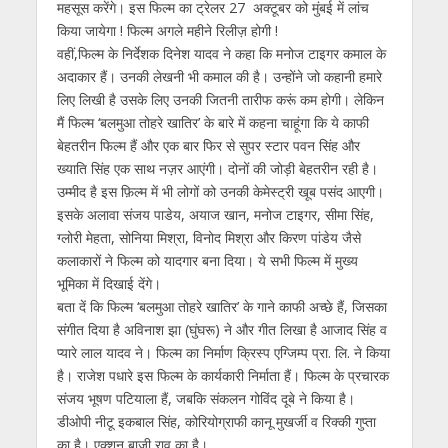
महसूस करेंगे। इस फिल्म का ट्रेलर 27 अक्टूबर को मुंबई में लांच
किया जायेगा ! फिल्म अगले महीने रिलीज़ होगी !
वहीं,फिल्‍म के निर्देशक दिनेश यादव ने कहा कि मनोज टाइगर कमाल के
अदाकार हैं। उनकी लेखनी भी कमाल की है। उन्‍होंने जो कहानी हमारे
लिए लिखी है उसके लिए उनकी जितनी तारीफ करूं कम होगी। लेकिन
मैं फिल्‍म ‘बलमुआ तोहरे खातिर’ के बारे में कहना चाहूंगा कि ये काफी
बेहतरीन फिल्‍म हैं और एक बार फिर से सुपर स्‍टार पवन सिंह और
ख्‍याति सिंह एक साथ नज़र आएंगी। दोनों की जोड़ी बेहतरीन रही है।
उम्मीद है इस फ़िल्म में भी लोगों को उनकी केमेस्ट्री खूब पसंद आएगी।
इसके अलावा संजय पाडेय, अयाज खान, मनोज टाइगर, सीमा सिंह,
ग्‍लोरी मेहता, सोनिया मिश्रा, विनोद मिश्रा और किरण पांडेय जैसे
कलाकारों ने फिल्‍म को यादगार बना दिया। ये सभी फिल्‍म में मुख्‍य
भूमिका में दिखाई देंगे।
बता दें कि फिल्‍म ‘बलमुआ तोहरे खातिर’ के गाने काफी अच्‍छे हैं, जिसका
संगीत दिया है अविनाश झा (घुंघरू) ने और गीत लिखा है आजाद सिंह व
प्‍यारे लाल यादव ने। फिल्‍म का निर्माण क्रिस्‍प एग्जिम्‍प प्रा. लि. ने किया
है। राजेश पधारे इस फिल्‍म के कार्यकारी निर्माता हैं। फिल्‍म के प्रचारक
संजय भूषण पटियाला हैं, जबकि संकलन गोविंद दूबे ने किया है।
डीओपी नीटू इकबाल सिंह, कोरियोग्राफी कानू मुखर्जी व रिक्‍की गुप्‍ता
का है। एक्‍शन बाजी राव का है।