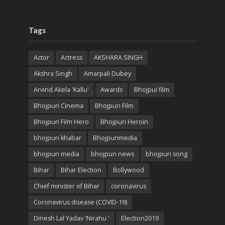
Tags
Actor
Actress
AKSHARA SINGH
Akshra Singh
Amarpali Dubey
Arvind Akela 'Kallu'
Awards
Bhojpui film
Bhojpuri Cinema
Bhojpuri Film
Bhojpuri Film Hero
Bhojpuri Heroin
bhojpuri khabar
Bhojpurimedia
bhojpuri media
bhojpuri news
bhojpuri song
Bihar
Bihar Election
Bollywood
Chief minister of Bihar
coronavirus
Coronavirus disease (COVID-19)
Dinesh Lal Yadav 'Nirahu '
Election2019