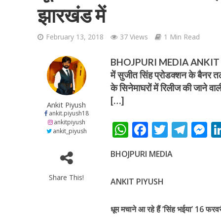
झारखंड में
February 13, 2018
37 Views
1 Min Read
BHOJPURI MEDIA ANKIT PIYUSH
में सुजीत सिंह प्रोडक्शन के बैनर 
शिवानी सिंह का नया बोल
के सिनेमाघरों में रिलीज की जाने वा
[…]
Ankit Piyush
ankit.piyush18
ankitpiyush
W
F
T
T
ankit_piyush
h
ac
w
el
e
BHOJPURI MEDIA
at
e
itt
e
s
s
b
er
gr
e
Share This!
ANKIT PIYUSH
A
o
a
n
वर्ल्डवाइड रिकॉर्ड्स भ
p
o
m
g
धूम मचाने आ रहे हैं ’सिंह भईया’ 16 फरव