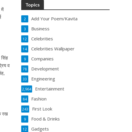
Topics
में
स
Add Your Poem/Kavita
2
Business
3
Celebrities
12
Celebrities Wallpaper
14
 सिंह
Companies
9
्रिय व
Development
78
ंह,
Engineering
33
Entertainment
2,964
Fashion
84
First Look
243
के रख
Food & Drinks
9
Gadgets
12