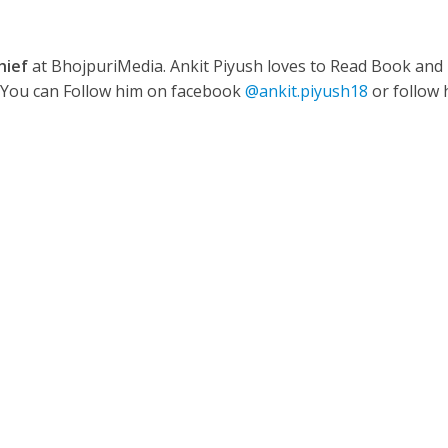
hief
at BhojpuriMedia. Ankit Piyush loves to Read Book and
ी शंकर की प्रेम कहानी” ने मचाया धमाल
. You can Follow him on facebook
@ankit.piyush18
or follow 
ने तोड़ दिया दिव्या त्यागी का सब्र, कैमरा बंद होने के बाद भी नहीं थमे आंसू