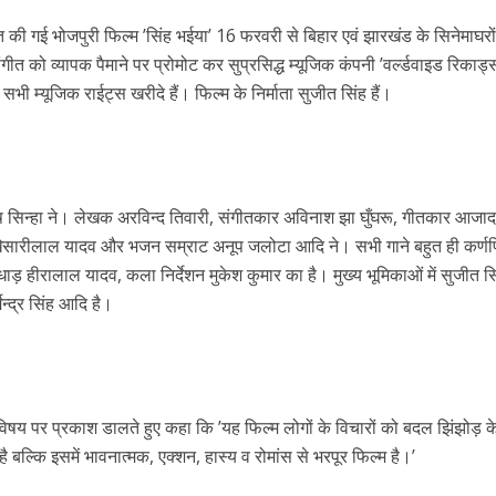
r
ित की गई भोजपुरी फिल्म ’सिंह भईया’ 16 फरवरी से बिहार एवं झारखंड के सिनेमाघरों 
त को व्यापक पैमाने पर प्रोमोट कर सुप्रसिद्ध म्यूजिक कंपनी ’वर्ल्डवाइड रिकार्ड्
 सभी म्यूजिक राईट्स खरीदे हैं। फिल्म के निर्माता सुजीत सिंह हैं।
ष सिन्हा ने। लेखक अरविन्द तिवारी,
संगीतकार अविनाश झा घुँघरू, गीतकार आजाद
ें महाधमाका, ‘सिर्फ आपके’ की शूटिंग लखनऊ और भोपाल में हुई पूरी”
ार खेसारीलाल यादव और भजन सम्राट अनूप जलोटा आदि ने। सभी गाने बहुत ही कर्णप
मारधाड़ हीरालाल यादव, कला निर्देशन मुकेश कुमार का है। मुख्य भूमिकाओं में सुजीत सि
मेन्द्र सिंह आदि है।
 विषय पर प्रकाश डालते हुए कहा कि ’यह फिल्म लोगों के विचारों को बदल झिंझोड़ 
ै बल्कि इसमें भावनात्मक, एक्शन, हास्य व रोमांस से भरपूर फिल्म है।’