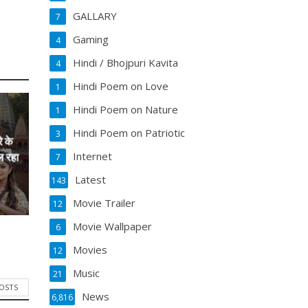
GALLARY
7
Gaming
4
Hindi / Bhojpuri Kavita
4
Hindi Poem on Love
1
Hindi Poem on Nature
1
Hindi Poem on Patriotic
3
े के
Internet
ल रहा
7
Latest
143
Movie Trailer
12
Movie Wallpaper
6
Movies
12
Music
21
POSTS
News
6,816