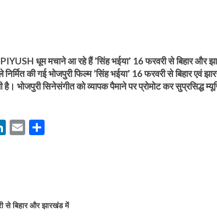
 धूम मचाने आ रहे हैं ’सिंह भईया’ 16 फरवरी से बिहार और झ
तले निर्मित की गई भोजपुरी फिल्म ’सिंह भईया’ 16 फरवरी से बिहार एवं झा
बम गीत तोहरे के मांगिला जानु हुआ रिलीज, दर्शकों का मिल रहा भरपूर प्यार
ली है। भोजपुरी सिनेसंगीत को व्यापक पैमाने पर प्रोमोट कर सुप्रसिद्ध म्य
M
Li
E
S
n
m
h
s
k
ai
ar
e
l
e
dI
ोजपुरी का नया धमाकेदार गाना जल्द, दुबई की खूबसूरत लोकेशन्स पर हो रही है शूटिंग
n
री से बिहार और झारखंड में