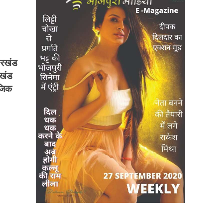
ारखंड
रखंड
ूजिक