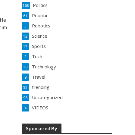
Politics
168
Popular
61
 He
Robotics
3
him
Science
13
Sports
17
Tech
3
Technology
10
Travel
9
trending
55
Uncategorized
98
VIDEOS
4
Sponsered By