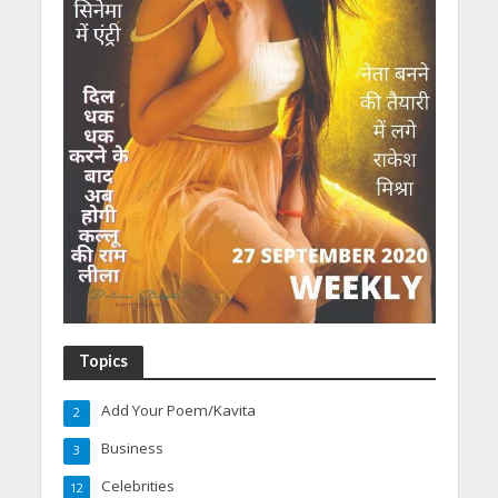
Topics
Add Your Poem/Kavita
2
Business
3
Celebrities
12