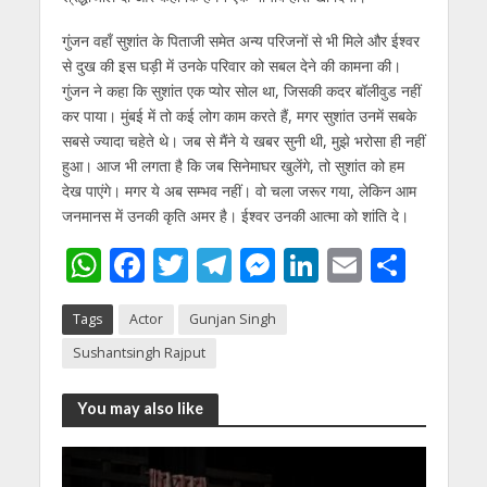
गुंजन वहाँ सुशांत के पिताजी समेत अन्य परिजनों से भी मिले और ईश्वर
से दुख की इस घड़ी में उनके परिवार को सबल देने की कामना की।
गुंजन ने कहा कि सुशांत एक प्योर सोल था, जिसकी कदर बॉलीवुड नहीं
कर पाया। मुंबई में तो कई लोग काम करते हैं, मगर सुशांत उनमें सबके
सबसे ज्यादा चहेते थे। जब से मैंने ये खबर सुनी थी, मुझे भरोसा ही नहीं
हुआ। आज भी लगता है कि जब सिनेमाघर खुलेंगे, तो सुशांत को हम
देख पाएंगे। मगर ये अब सम्भव नहीं। वो चला जरूर गया, लेकिन आम
जनमानस में उनकी कृति अमर है। ईश्वर उनकी आत्मा को शांति दे।
W
F
T
T
M
Li
E
S
h
ac
w
el
e
n
m
h
Tags
Actor
Gunjan Singh
at
e
itt
e
ss
k
ai
ar
Sushantsingh Rajput
s
b
er
gr
e
e
l
e
A
o
a
n
dI
You may also like
p
o
m
g
n
p
k
er