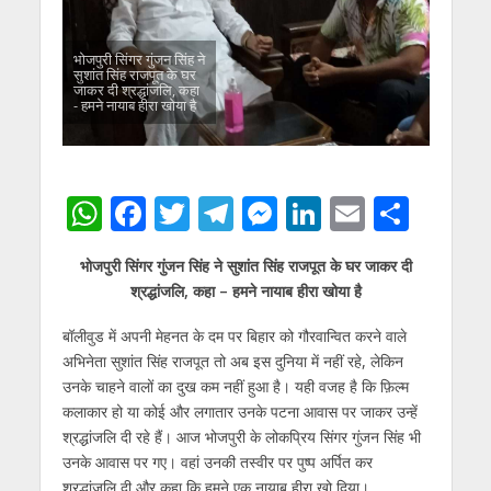
भोजपुरी सिंगर गुंजन सिंह ने
सुशांत सिंह राजपूत के घर
जाकर दी श्रद्धांजलि, कहा
- हमने नायाब हीरा खोया है
W
F
T
T
M
Li
E
S
h
ac
w
el
e
n
m
h
भोजपुरी सिंगर गुंजन सिंह ने सुशांत सिंह राजपूत के घर जाकर दी
at
e
itt
e
ss
k
ai
ar
श्रद्धांजलि, कहा – हमने नायाब हीरा खोया है
s
b
er
gr
e
e
l
e
बॉलीवुड में अपनी मेहनत के दम पर बिहार को गौरवान्वित करने वाले
A
o
a
n
dI
अभिनेता सुशांत सिंह राजपूत तो अब इस दुनिया में नहीं रहे, लेकिन
p
o
m
g
n
उनके चाहने वालों का दुख कम नहीं हुआ है। यही वजह है कि फ़िल्म
p
k
er
कलाकार हो या कोई और लगातार उनके पटना आवास पर जाकर उन्हें
श्रद्धांजलि दी रहे हैं। आज भोजपुरी के लोकप्रिय सिंगर गुंजन सिंह भी
उनके आवास पर गए। वहां उनकी तस्वीर पर पुष्प अर्पित कर
श्रद्धांजलि दी और कहा कि हमने एक नायाब हीरा खो दिया।