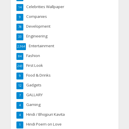
Celebrities Wallpaper
14
Companies
9
Development
78
Engineering
33
Entertainment
2,964
Fashion
84
First Look
243
Food & Drinks
9
Gadgets
12
GALLARY
7
Gaming
4
Hindi / Bhojpuri Kavita
4
Hindi Poem on Love
1