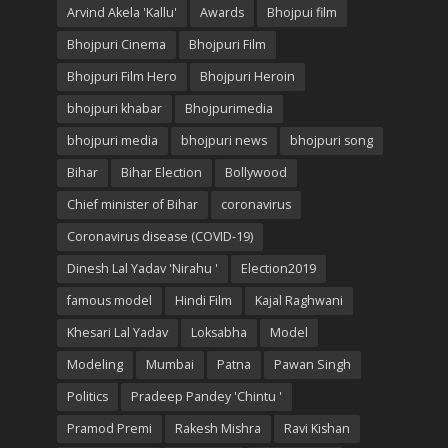
Arvind Akela 'Kallu'
Awards
Bhojpui film
Bhojpuri Cinema
Bhojpuri Film
Bhojpuri Film Hero
Bhojpuri Heroin
bhojpuri khabar
Bhojpurimedia
bhojpuri media
bhojpuri news
bhojpuri song
Bihar
Bihar Election
Bollywood
Chief minister of Bihar
coronavirus
Coronavirus disease (COVID-19)
Dinesh Lal Yadav 'Nirahu '
Election2019
famous model
Hindi Film
Kajal Raghwani
Khesari Lal Yadav
Loksabha
Model
Modeling
Mumbai
Patna
Pawan Singh
Politics
Pradeep Pandey 'Chintu '
Pramod Premi
Rakesh Mishra
Ravi Kishan