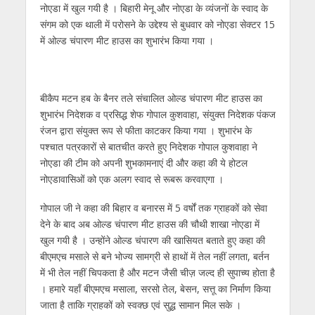
p
o
m
g
n
नोएडा में खुल गयी है । बिहारी मेनू और नोएडा के व्यंजनों के स्वाद के
p
k
er
संगम को एक थाली में परोसने के उद्देश्य से बुधवार को नोएडा सेक्टर 15
में ओल्ड चंपारण मीट हाउस का शुभारंभ किया गया ।
बीकैप मटन हब के बैनर तले संचालित ओल्ड चंपारण मीट हाउस का
शुभारंभ निदेशक व प्रसिद्ध शेफ गोपाल कुशवाहा, संयुक्त निदेशक पंकज
रंजन द्वारा संयुक्त रूप से फीता काटकर किया गया । शुभारंभ के
पश्चात पत्रकारों से बातचीत करते हुए निदेशक गोपाल कुशवाहा ने
नोएडा की टीम को अपनी शुभकामनाएं दी और कहा की ये होटल
नोएडावासिओं को एक अलग स्वाद से रूबरू करवाएगा ।
गोपाल जी ने कहा की बिहार व बनारस में 5 वर्षों तक ग्राहकों को सेवा
देने के बाद अब ओल्ड चंपारण मीट हाउस की चौथी शाखा नोएडा में
खुल गयी है । उन्होंने ओल्ड चंपारण की खासियत बताते हुए कहा की
बीएमएच मसाले से बने भोज्य सामग्री से हाथों में तेल नहीं लगता, बर्तन
में भी तेल नहीं चिपकता है और मटन जैसी चीज़ जल्द ही सुपाच्य होता है
। हमारे यहाँ बीएमएच मसाला, सरसो तेल, बेसन, सत्तू का निर्माण किया
जाता है ताकि ग्राहकों को स्वक्छ एवं सुद्ध सामान मिल सके ।