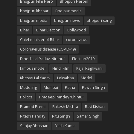
Bhojpuri Film Hero
Bhojpuri Heroin
bhojpuri khabar
Bhojpurimedia
bhojpuri media
bhojpuri news
bhojpuri song
Bihar
Bihar Election
Bollywood
Chief minister of Bihar
coronavirus
Coronavirus disease (COVID-19)
Dinesh Lal Yadav 'Nirahu '
Election2019
famous model
Hindi Film
Kajal Raghwani
Khesari Lal Yadav
Loksabha
Model
Modeling
Mumbai
Patna
Pawan Singh
Politics
Pradeep Pandey 'Chintu '
Pramod Premi
Rakesh Mishra
Ravi Kishan
Ritesh Panday
Ritu Singh
Samar Singh
Sanjay Bhushan
Yash Kumar