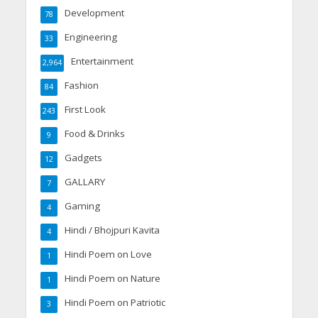
Development
78
Engineering
33
Entertainment
2,964
Fashion
84
First Look
243
Food & Drinks
9
Gadgets
12
GALLARY
7
Gaming
4
Hindi / Bhojpuri Kavita
4
Hindi Poem on Love
1
Hindi Poem on Nature
1
Hindi Poem on Patriotic
3