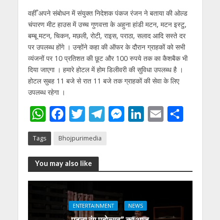
वहीँ अपने संबोधन में संयुक्त निदेशक पंकज रंजन ने बताया की ओल्ड
चंपारण मीट हाउस में उच्च गुणवत्ता के अहुना हांडी मटन, मटन इस्टु,
बम्बू मटन, चिकन, मछली, रोटी, राइस, पराठा, सलाद आदि सस्ते दर
पर उपलब्ध होंगे । उन्होंने कहा की ऑफर के दौरान ग्राहकों को सभी
व्यंजनों पर 10 प्रतिशत की छूट और 100 रुपये तक का कैशबैक भी
दिया जाएगा । हमारे होटल में होम डिलीवरी की सुविधा उपलब्ध है ।
होटल सुबह 11 बजे से रात 11 बजे तक ग्राहकों की सेवा के लिए
उपलब्ध रहेगा ।
W
F
T
T
M
Li
E
S
h
ac
w
el
e
n
m
h
Tags
Bhojpurimedia
at
e
itt
e
ss
k
ai
ar
s
b
er
gr
e
e
l
e
You may also like
A
o
a
n
dI
p
o
m
g
n
p
k
er
ENTERTAINMENT
NEWS
पटना रंग महोत्सव” का आज