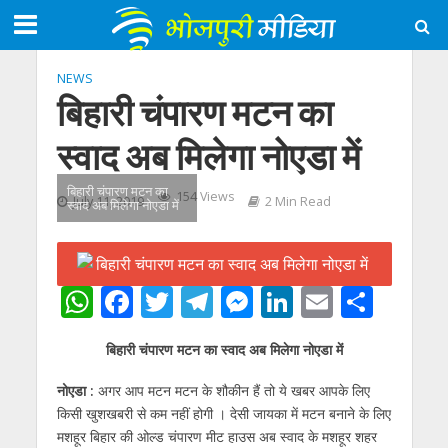
NEWS
बिहारी चंपारण मटन का
स्वाद अब मिलेगा नोएडा में
बिहारी चंपारण मटन का
154 Views
July 11, 2019
2 Min Read
स्वाद अब मिलेगा नोएडा में
W
F
T
T
M
Li
E
S
h
ac
w
el
e
n
m
h
बिहारी चंपारण मटन का स्वाद अब मिलेगा नोएडा में
at
e
itt
e
ss
k
ai
ar
s
b
er
gr
e
e
l
e
नोएडा :
अगर आप मटन मटन के शौकीन हैं तो ये खबर आपके लिए
किसी खुशखबरी से कम नहीं होगी । देसी जायका में मटन बनाने के लिए
A
o
a
n
dI
मशहूर बिहार की ओल्ड चंपारण मीट हाउस अब स्वाद के मशहूर शहर