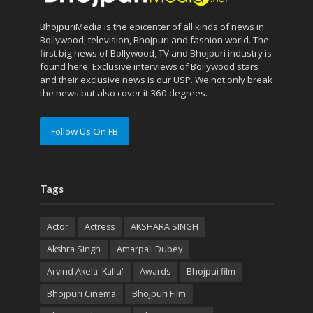
BhojpuriMedia is the epicenter of all kinds of news in
Bollywood, television, Bhojpuri and fashion world. The
first big news of Bollywood, TV and Bhojpuri industry is
found here. Exclusive interviews of Bollywood stars
and their exclusive news is our USP. We not only break
the news but also cover it 360 degrees.
Follow Us On FB
Tags
Actor
Actress
AKSHARA SINGH
Akshra Singh
Amarpali Dubey
Arvind Akela 'Kallu'
Awards
Bhojpui film
Bhojpuri Cinema
Bhojpuri Film