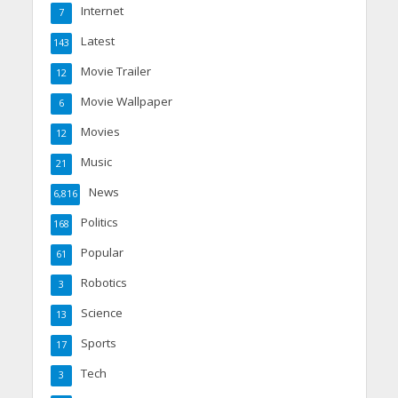
Internet
7
Latest
143
Movie Trailer
12
Movie Wallpaper
6
Movies
12
Music
21
News
6,816
Politics
168
Popular
61
Robotics
3
Science
13
Sports
17
Tech
3