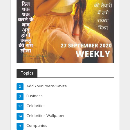
Topics
Add Your Poem/Kavita
2
Business
3
Celebrities
12
Celebrities Wallpaper
14
Companies
9