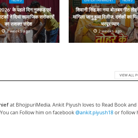
NEWS
ENTERTAINMENT
NEWS
026′ के पहले दिन नुक्कड़ एवं
शिवानी सिंह का नया बोलबम गीत तोहर
ाटकों ने दिया सामाजिक सरोकारों
मांगिला जानु हुआ रिलीज, दर्शकों का मि
का सशक्त संदेश
भरपूर प्यार
2 weeks ago
2 weeks ago
VIEW ALL 
hief
at BhojpuriMedia. Ankit Piyush loves to Read Book and
. You can Follow him on facebook
@ankit.piyush18
or follow 