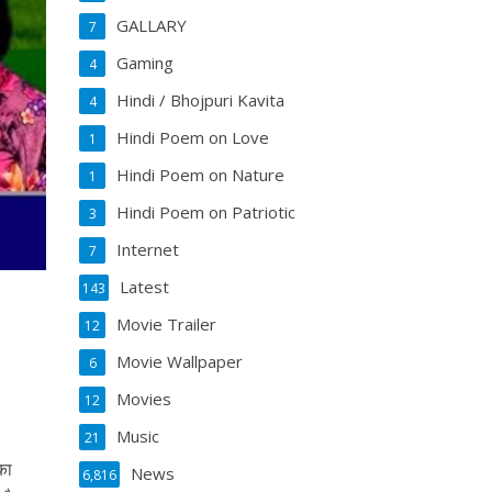
GALLARY
7
Gaming
4
Hindi / Bhojpuri Kavita
4
Hindi Poem on Love
1
Hindi Poem on Nature
1
Hindi Poem on Patriotic
3
Internet
7
Latest
143
Movie Trailer
12
Movie Wallpaper
6
Movies
12
Music
21
का
News
6,816