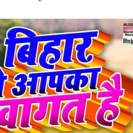
बम गीत तोहरे के मांगिला जानु हुआ रिलीज, दर्शकों का मिल रहा भरपूर प्यार
ोजपुरी का नया धमाकेदार गाना जल्द, दुबई की खूबसूरत लोकेशन्स पर हो रही है शूटिंग