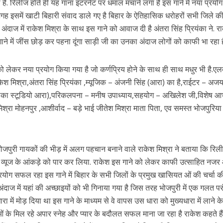
ै. रिलीज होते ही यह गाना इंटरनेट पर धमाल मचाने लगा है इस गाने में नया प्रयोग 
n
ह इसमें खाटी बिहारी संवाद डाले गए है बिहार के ऐतिहासिक धरोहरों सभी जिले क
r
ंदाज में राकेश मिश्रा के साथ इस गाने को आवाज दी है अंतरा सिंह प्रियंका ने. र
ी शंकर की प्रेम कहानी” ने मचाया धमाल
ाने में जींस छोड़ कर पहना दूंगा साड़ी जी का उनका अंदाज लोगों को काफी भा रहा ह
े को लेकर नया प्रयोग किया गया है जो कर्णप्रिय होने के साथ ही साथ मधुर भी है.ए
 राकेश मिश्रा,अंतरा सिंह प्रियंका ,म्यूजिक – अंजनी सिंह (आरा) का है,राईटर – अ
लिका स्टूडियो आरा),परिकलपना – मनीष उपाध्याय,सहयोग – अखिलेश जी,विशेष आ
मिश्रा मोहनपुर ,आशीर्वाद – बड़े भाई जीतेश मिश्रा माता पिता, एव समस्त भोजपुरि
ुरी गायकों की भीड़ में अलग पहचान बनाने वाले राकेश मिश्रा ने बताया कि रिली
ने तोड़ दिया दिव्या त्यागी का सब्र, कैमरा बंद होने के बाद भी नहीं थमे आंसू
00 व्यूज के आंकड़े को पार कर लिया. राकेश इस गाने को लेकर काफी उत्साहित नजर
 प्रयोग सफल रहा इस गाने में बिहार के सभी जिलों के प्रमुख खासियत ओं की चर्चा क
दाज में यहां की अच्छाइयों को भी गिनाया गया है जिस तरह भोजपुरी में एक गलत परं
रा में मोड़ दिया था इस गाने के माध्यम से वे वापस उस धारा को मुख्यधारा में लाने क
ोताओं के मिल रहे अपार स्नेह और प्यार के बदौलत सफल माना जा रहा है राकेश कहते है