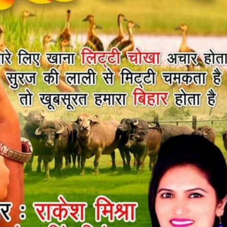
ें महाधमाका, ‘सिर्फ आपके’ की शूटिंग लखनऊ और भोपाल में हुई पूरी”