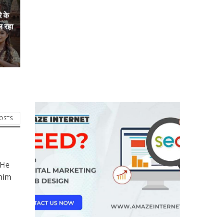
े के
ल रहा
POSTS
 He
him