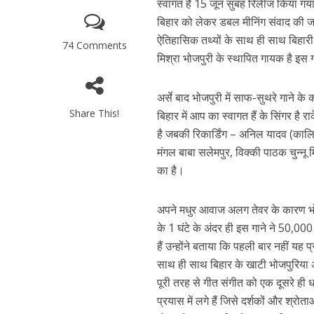
स्वागत है 15 जून सुबह रिलीज किया गया ह
p
o
m
g
बिहार को लेकर डबल मीनिंग संवाद की जग
p
k
e
ऐतिहासिक तथ्यों के साथ ही साथ बिहारी अ
74 Comments
कुलदीप कुमार की “गौर
मिश्रा भोजपुरी के स्थापित गायक है इस ग
अर्से बाद भोजपुरी में साफ-सुथरे गाने क
Share This!
बिहार में आप का स्वागत हैं के सिंगर है
है जबकी रिकार्डिंग – अनिल यादव (का
मंगल बाबा सलेमपुर, विक्की पाठक चुन्नू 
का है।
अपने मधुर आवाज अलग तेवर के कारण भोजप
‘शेल्टर होम’ के एक सीन 
के 1 घंटे के अंदर ही इस गाने ने 50,0
हैं उन्होंने बताया कि पहली बार नहीं यह
साथ ही साथ बिहार के खाटी भोजपुरिया अं
पूरी तरह से गीत संगीत को एक दूसरे ही धा
प्रयास में लगे हैं जिसे दर्शकों और श्र