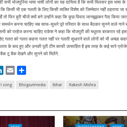
ं सभी भोजपुरिया भाषा भाषी लोगों का यह दायित्व है कि सभी मिलकर इस भाषा के
कहा कि किसी भी एक गलती के लिए किसी व्यक्ति विशेष को जिम्मेवार नहीं ठहराया ज
ं तो फिर बुरी चीजें क्यों बने उन्होंने कहा कि कुछ विवाद जानबूझकर पैदा किया जात
 को समर्थन करना चाहिए जब साफ-सुथरे पूरे परिवार के साथ बैठकर सुनने वाले गाने 
से सभी को परहेज करना चाहिए राकेश ने कहा कि भोजपुरी की मधुरता बरकरार रहे इ
नए अंदाज़ ने मचाई धूम, ‘राउंड राउंड’ को मिल रहा दर्शकों का भरपूर प्यार
िए गलत को गलत कहना गलत नहीं पर गलती सुधारने वाले लोगों को भी अच्छा कह
लता के बाद हुए और उनकी पूरी टीम काफी उत्साहित है इस तरह के कई सारे प्रोजे
बैक टू बैक देखने और सुनने को मिलेंगे.
M
Li
E
S
n
m
h
ri song
Bhojpurimedia
Bihar
Rakesh Mishra
s
k
ai
ar
e
l
e
dI
n
r