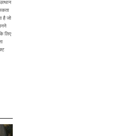
 उत्थान
ा सकता
ा है जो
बनने
सके लिए
ना
क्ट