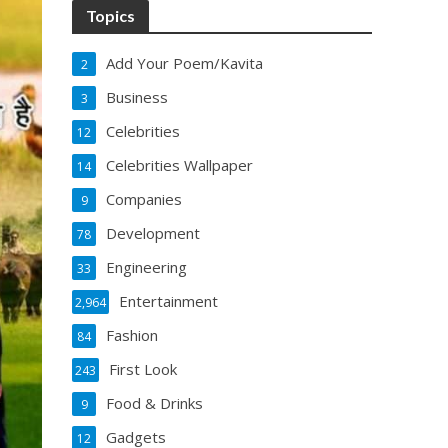
Topics
Add Your Poem/Kavita
2
Business
3
Celebrities
12
Celebrities Wallpaper
14
Companies
9
Development
78
Engineering
33
Entertainment
2,964
Fashion
84
First Look
243
Food & Drinks
9
Gadgets
12