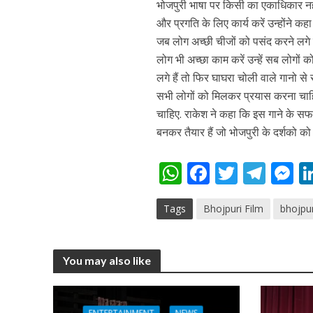
भोजपुरी भाषा पर किसी का एकाधिकार नही
और प्रगति के लिए कार्य करें उन्होंने 
जब लोग अच्छी चीजों को पसंद करने लगे है
लोग भी अच्छा काम करें उन्हें सब लोगों
लगे हैं तो फिर घाघरा चोली वाले गानो 
अरविंद अकेला कल्लू के 
सभी लोगों को मिलकर प्रयास करना चाह
चाहिए. राकेश ने कहा कि इस गाने के सफ
बनकर तैयार हैं जो भोजपुरी के दर्शको को 
W
F
T
T
h
ac
w
el
e
Tags
Bhojpuri Film
bhojpu
at
e
itt
e
s
s
b
er
gr
e
A
o
a
n
You may also like
p
o
m
g
p
k
e