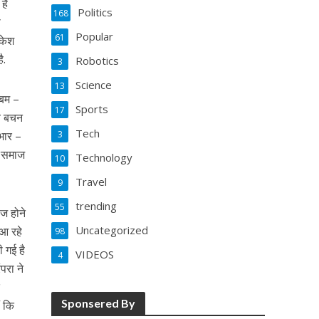
है
Politics
168
ी
Popular
61
ाकेश
ै.
Robotics
3
Science
13
लबम –
Sports
17
जय बचन
Tech
भार –
3
या समाज
Technology
10
Travel
9
trending
55
ज होने
Uncategorized
 आ रहे
98
ी गई है
VIDEOS
4
परा ने
े
Sponsered By
ं कि