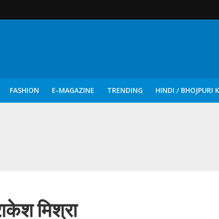
FASHION
E-MAGAZINE
TRENDING
HINDI / BHOJPURI 
दिन नुक्कड़ एवं रंगमंचीय नाटकों ने दिया सामाजिक सरोकारों का सशक्त संदेश
राकेश मिश्रा