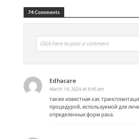
74 Comments
Click here to post a comment
Edhacare
March 14, 2024 at 6:45 am
также известная как трансплантаци
процедурой, используемой для леч
определенных форм рака.