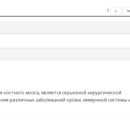
1
2
N
я костного мозга, является серьезной хирургической
ения различных заболеваний крови, иммунной системы 