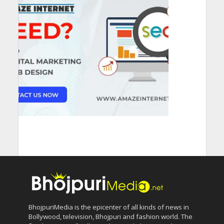
BhojpuriMedia is the epicenter of all kinds of news in
Bollywood, television, Bhojpuri and fashion world. The