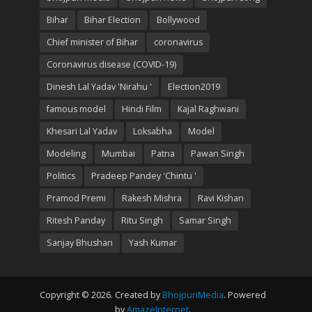
Bihar
Bihar Election
Bollywood
Chief minister of Bihar
coronavirus
Coronavirus disease (COVID-19)
Dinesh Lal Yadav 'Nirahu '
Election2019
famous model
Hindi Film
Kajal Raghwani
Khesari Lal Yadav
Loksabha
Model
Modeling
Mumbai
Patna
Pawan Singh
Politics
Pradeep Pandey 'Chintu '
Pramod Premi
Rakesh Mishra
Ravi Kishan
Ritesh Panday
Ritu Singh
Samar Singh
Sanjay Bhushan
Yash Kumar
Copyright © 2026. Created by
BhojpuriMedia
. Powered
by
AmazeInternet
.