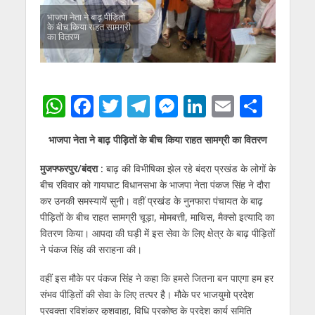
भाजपा नेता ने बाढ़ पीड़ितों
के बीच किया राहत सामग्री
का वितरण
W
F
T
T
M
Li
E
S
h
ac
w
el
e
n
m
h
भाजपा नेता ने बाढ़ पीड़ितों के बीच किया राहत सामग्री का वितरण
at
e
itt
e
ss
k
ai
ar
s
b
er
gr
e
e
l
e
मुजफ्फरपुर/बंदरा :
बाढ़ की विभीषिका झेल रहे बंदरा प्रखंड के लोगों के
बीच रविवार को गायघाट विधानसभा के भाजपा नेता पंकज सिंह ने दौरा
A
o
a
n
dI
कर उनकी समस्यायें सुनी। वहीं प्रखंड के नुनफारा पंचायत के बाढ़
p
o
m
g
n
पीड़ितों के बीच राहत सामग्री चूड़ा, मोमबत्ती, माचिस, मैक्सो इत्यादि का
p
k
er
वितरण किया। आपदा की घड़ी में इस सेवा के लिए क्षेत्र के बाढ़ पीड़ितों
ने पंकज सिंह की सराहना की।
वहीं इस मौके पर पंकज सिंह ने कहा कि हमसे जितना बन पाएगा हम हर
संभव पीड़ितों की सेवा के लिए तत्पर है। मौके पर भाजयुमो प्रदेश
प्रवक्ता रविशंकर कुशवाहा, विधि प्रकोष्ठ के प्रदेश कार्य समिति