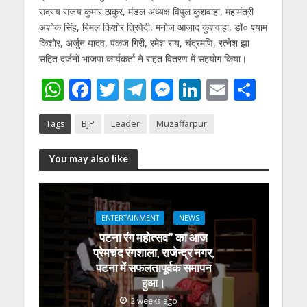
सदस्य संजय कुमार ठाकुर, मंडल अध्यक्ष विपुल कुशवाहा, महामंत्री
अशोक सिंह, बिमल किशोर त्रिवेदी, मनोज आजाद कुशवाहा, डॉ० श्याम
किशोर, अर्जुन यादव, पंकज गिरी, रमेश राय, चंद्रमणि, रत्नेश झा
सहित दर्जनों भाजपा कार्यकर्ता ने राहत वितरण में सहयोग किया।
W
F
T
T
M
Li
E
S
h
ac
w
el
e
n
m
h
Tags
BJP
Leader
Muzaffarpur
at
e
itt
e
ss
k
ai
ar
s
b
er
gr
e
e
l
e
You may also like
A
o
a
n
dI
p
o
m
g
n
p
k
er
ENTERTAINMENT
NEWS
पटना रंग महोत्सव” का आज
प्रेमचंद रंगशाला, राजेन्द्र नगर,
पटना में सफलतापूर्वक समापन
हुआ।
2 weeks ago