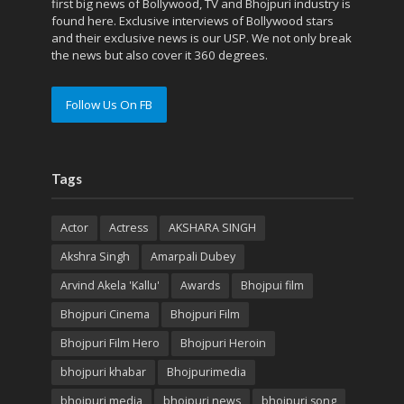
first big news of Bollywood, TV and Bhojpuri industry is
found here. Exclusive interviews of Bollywood stars
and their exclusive news is our USP. We not only break
the news but also cover it 360 degrees.
Follow Us On FB
Tags
Actor
Actress
AKSHARA SINGH
Akshra Singh
Amarpali Dubey
Arvind Akela 'Kallu'
Awards
Bhojpui film
Bhojpuri Cinema
Bhojpuri Film
Bhojpuri Film Hero
Bhojpuri Heroin
bhojpuri khabar
Bhojpurimedia
bhojpuri media
bhojpuri news
bhojpuri song