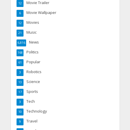
Movie Trailer
12
Movie Wallpaper
6
Movies
12
Music
21
News
6,816
Politics
168
Popular
61
Robotics
3
Science
13
Sports
17
Tech
3
Technology
10
Travel
9