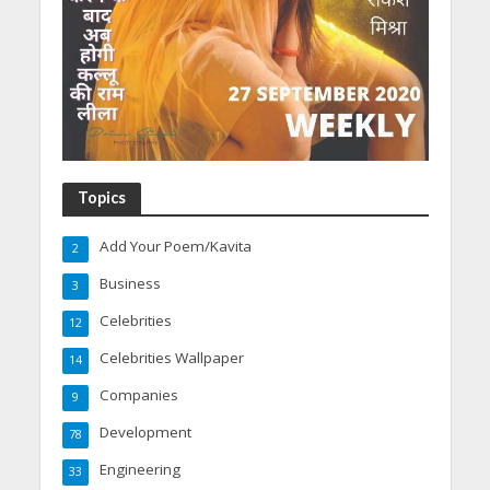
Topics
Add Your Poem/Kavita
2
Business
3
Celebrities
12
Celebrities Wallpaper
14
Companies
9
Development
78
Engineering
33