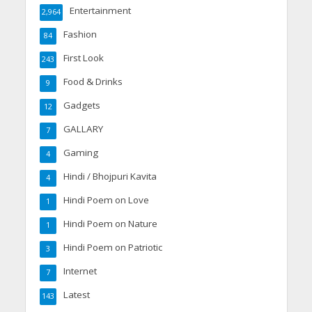
Entertainment
2,964
Fashion
84
First Look
243
Food & Drinks
9
Gadgets
12
GALLARY
7
Gaming
4
Hindi / Bhojpuri Kavita
4
Hindi Poem on Love
1
Hindi Poem on Nature
1
Hindi Poem on Patriotic
3
Internet
7
Latest
143