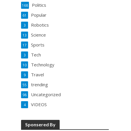
Politics
168
Popular
61
Robotics
3
Science
13
Sports
17
Tech
3
Technology
10
Travel
9
trending
55
Uncategorized
98
VIDEOS
4
Sponsered By