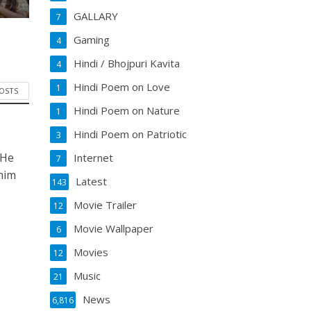
GALLARY
7
Gaming
4
Hindi / Bhojpuri Kavita
4
Hindi Poem on Love
1
POSTS
Hindi Poem on Nature
1
Hindi Poem on Patriotic
3
 He
Internet
7
him
Latest
143
Movie Trailer
12
Movie Wallpaper
6
Movies
12
Music
21
News
6,816