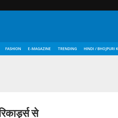
FASHION
E-MAGAZINE
TRENDING
HINDI / BHOJPURI 
दिन नुक्कड़ एवं रंगमंचीय नाटकों ने दिया सामाजिक सरोकारों का सशक्त संदेश
रिकार्ड्स से