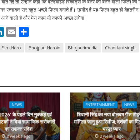
 बात गई तो उन्होंने कहा कि वर्ल्डवाइड रिकार्ड्स के बैनर की बनने वाली फिल्म का 
नर रत्नाकर सर बहुत अच्छी फिल्म बनाते हैं। उम्मीद है यह फिल्म बहुत ही बेहतरीन
ंद आने वाली है और मेरा काम भी काफी अच्छा लगेगा।
M
Li
E
S
n
m
h
 Film Hero
Bhojpuri Heroin
Bhojpurimedia
Chandani singh
s
k
ai
ar
e
l
e
ें महाधमाका, ‘सिर्फ आपके’ की शूटिंग लखनऊ और भोपाल में हुई पूरी”
dI
n
r
NEWS
ENTERTAINMENT
NEWS
026′ के पहले दिन नुक्कड़ एवं
शिवानी सिंह का नया बोलबम गीत तोहर
ाटकों ने दिया सामाजिक सरोकारों
मांगिला जानु हुआ रिलीज, दर्शकों का मि
का सशक्त संदेश
भरपूर प्यार
2 weeks ago
2 weeks ago