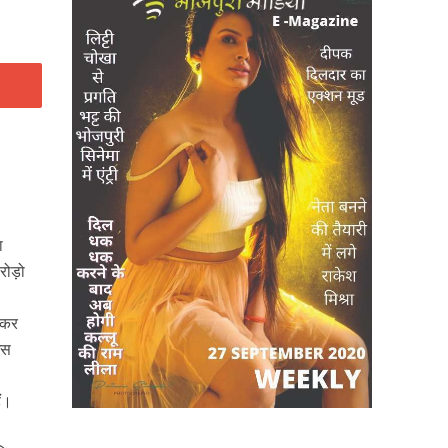
ा
करोड़ो
नाकर
इस
ैं।