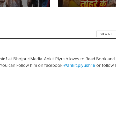
 रिलीज हुआ भोजपुरी गीत जिंदगी जियल छोड़ देहब, दर्शकों का मिल रहा भरपूर प्यार
VIEW ALL 
hief
at BhojpuriMedia. Ankit Piyush loves to Read Book and
. You can Follow him on facebook
@ankit.piyush18
or follow 
साथ 25 वर्षों का सफर, अब ‘ओम गोल्डन फ्यूचर मूवीज़’ के साथ नई पारी शुरू करेंगे प्रेमचंद्र झा