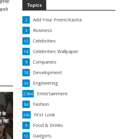
हिस्सा
Topics
 बनने
Add Your Poem/Kavita
2
Business
3
Celebrities
12
Celebrities Wallpaper
14
Companies
9
Development
78
Engineering
33
Entertainment
2,964
Fashion
84
े के
First Look
243
ल रहा
Food & Drinks
9
Gadgets
12