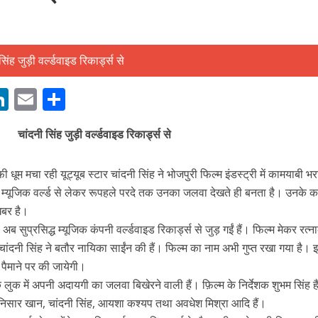
M
Li
E
S
बम गीत तोहरे के मांगिला जानु हुआ रिलीज, दर्शकों का मिल रहा भरपूर प्यार
n
m
h
चांदनी सिंह जुड़ी वर्ल्डवाइड रिकार्ड्स से
s
k
ai
ar
e
l
e
धूम मचा रही यूट्यूब स्टार चांदनी सिंह ने भोजपुरी फिल्म इंडस्ट्री में कामयाबी भर
dI
ं। म्यूजिक वर्ल्ड से लेकर रूपहले परदे तक उनका जलवा देखते ही बनता है। उनके 
n
खबर है।
r
अब सुप्रसिद्ध म्यूजिक कंपनी वर्ल्डवाइड रिकार्ड्स से जुड़ गईं हैं। फिल्म मेकर रत्
 चांदनी सिंह ने बतौर नायिका साईंन की हैं। फिल्म का नाम अभी गुप्त रखा गया है। 
य पैमाने पर की जायेगी।
क लुक में अपनी अदायगी का जलवा बिखेरने वाली हैं। फ़िल्म के निर्देशक शुभम सिंह ह
ोजपुरी का नया धमाकेदार गाना जल्द, दुबई की खूबसूरत लोकेशन्स पर हो रही है शूटिंग
में निसार खान, चांदनी सिंह, आयशा कश्यप तथा अवधेश मिश्रा आदि हैं।