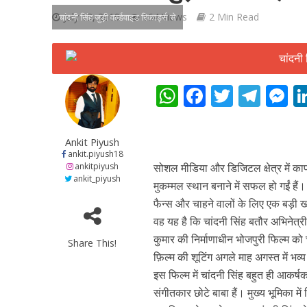
July 13, 2019
164 Views
2 Min Read
चांदनी सिंह जुड़ी वर्ल्डवाइड रिकार्ड्स से
W
F
T
T
शिवानी सिंह का नया बोल
h
ac
w
el
e
at
e
itt
e
s
Ankit Piyush
s
b
er
gr
e
ankit.piyush18
ankitpiyush
सोशल मीडिया और डिजिटल क्षेत्र में काफी 
A
o
a
n
ankit_piyush
मुकम्मल स्थान बनाने में सफल हो गईं है
p
o
m
g
फैन्स और चाहने वालों के लिए एक बड़ी 
p
k
e
वह यह है कि चांदनी सिंह बतौर अभिनेत्री 
कुमार की निर्माणाधीन भोजपुरी फिल्म को
Share This!
फ़िल्म की शूटिंग अगले माह अगस्त में भव्
इस फिल्म में चांदनी सिंह बहुत ही आकर्ष
वर्ल्डवाइड रिकॉर्ड्स भ
संगीतकार छोटे बाबा हैं। मुख्य भूमिका 