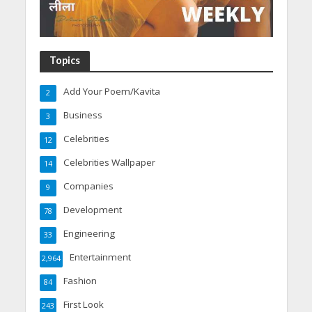
Topics
Add Your Poem/Kavita
2
Business
3
Celebrities
12
Celebrities Wallpaper
14
Companies
9
Development
78
Engineering
33
Entertainment
2,964
Fashion
84
First Look
243