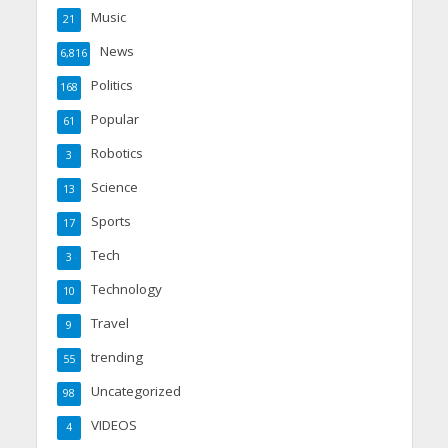
Music
21
News
6,816
Politics
168
Popular
61
Robotics
3
Science
13
Sports
17
Tech
3
Technology
10
Travel
9
trending
55
Uncategorized
98
VIDEOS
4