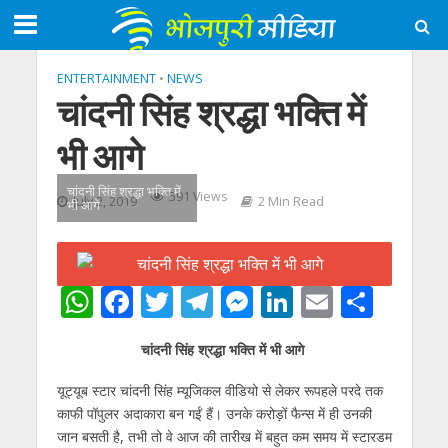
ENTERTAINMENT
•
NEWS
चांदनी सिंह श्रद्धा भक्ति में
भी आगे
चांदनी सिंह श्रद्धा भक्ति में
591 Views
July 2, 2019
2 Min Read
भी आगे
W
F
T
T
M
Li
E
S
h
ac
w
el
e
n
m
h
चांदनी सिंह श्रद्धा भक्ति में भी आगे
at
e
itt
e
ss
k
ai
ar
s
b
er
gr
e
e
l
e
यूट्यूब स्टार चांदनी सिंह म्यूजिकल वीडियो से लेकर रूपहले परदे तक
काफी पॉपुलर अदाकारा बन गईं हैं। उनके करोड़ों फैन्स में ही उनकी
A
o
a
n
dI
जान बसती है, तभी तो वे आज की तारीख में बहुत कम समय में स्टारडम