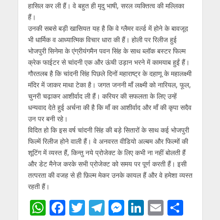
p
o
m
g
n
हासिल कर ली हैं। वे बहुत ही मृदु भाषी, सरल व्यक्तित्व की मल्लिका
p
k
er
हैं।
उनकी सबसे बड़ी खासियत यह है कि वे ग्लैमर वर्ल्ड में होने के बावजूद
भी धार्मिक व आध्यात्मिक विचार धारा की हैं। होली पर रिलीज हुई
भोजपुरी सिनेमा के एंग्रीयंगमैन पवन सिंह के साथ ब्लॉक बस्टर फिल्म
क्रेक फाईटर से चांदनी एक और ऊंची उड़ान भरने में कामयाब हुईं हैं।
गौरतलब है कि चांदनी सिंह पिछले दिनों महाराष्ट्र के दहाणू के महालक्ष्मी
मंदिर में जाकर माथा टेका है। जगत जननी माँ लक्ष्मी को नारियल, फूल,
चुनरी चढ़ाकर आशीर्वाद ली हैं। करियर की सफलता के लिए उन्हें
धन्यवाद देते हुई अर्चना की है कि माँ का आशीर्वाद और माँ की कृपा सदैव
उन पर बनी रहे।
विदित हो कि इस वर्ष चांदनी सिंह की बड़े सितारों के साथ कई भोजपुरी
फिल्में रिलीज होने वाली हैं। वे अनवरत वीडियो अल्बम और फिल्मों की
शूटिंग में व्यस्त हैं, किन्तु नये प्रोजेक्ट के लिए कभी ना नहीं बोलती हैं
और डेट मैनेज करके सभी प्रोजेक्ट को समय पर पूर्ण करती हैं। इसी
तत्परता की वजह से ही फ़िल्म मेकर उनके कायल हैं और वे हमेशा व्यस्त
रहती हैं।
W
F
T
T
M
Li
E
S