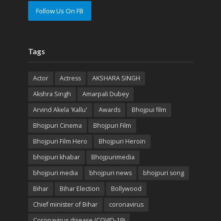
Follow Us On FB
Tags
Actor
Actress
AKSHARA SINGH
Akshra Singh
Amarpali Dubey
Arvind Akela 'Kallu'
Awards
Bhojpui film
Bhojpuri Cinema
Bhojpuri Film
Bhojpuri Film Hero
Bhojpuri Heroin
bhojpuri khabar
Bhojpurimedia
bhojpuri media
bhojpuri news
bhojpuri song
Bihar
Bihar Election
Bollywood
Chief minister of Bihar
coronavirus
Coronavirus disease (COVID-19)