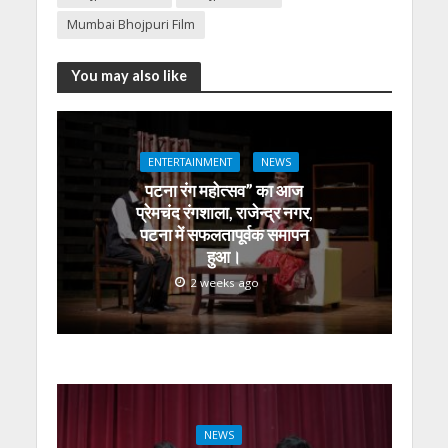
A
o
a
n
dI
Mumbai Bhojpuri Film
p
o
m
g
n
p
k
er
You may also like
ENTERTAINMENT
NEWS
पटना रंग महोत्सव” का आज
प्रेमचंद रंगशाला, राजेन्द्र नगर,
पटना में सफलतापूर्वक समापन
हुआ।
2 weeks ago
NEWS