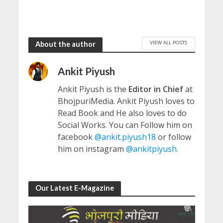
VIEW ALL POSTS
About the author
Ankit Piyush
Ankit Piyush is the
Editor in Chief
at
BhojpuriMedia. Ankit Piyush loves to
Read Book and He also loves to do
Social Works. You can Follow him on
facebook
@ankit.piyush18
or follow
him on instagram
@ankitpiyush
.
Our Latest E-Magazine