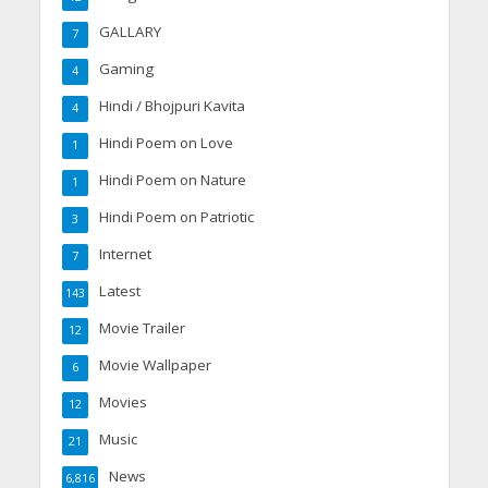
GALLARY
7
Gaming
4
Hindi / Bhojpuri Kavita
4
Hindi Poem on Love
1
Hindi Poem on Nature
1
Hindi Poem on Patriotic
3
Internet
7
Latest
143
Movie Trailer
12
Movie Wallpaper
6
Movies
12
Music
21
News
6,816