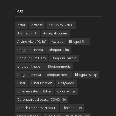
Tags
Actor
Actress
AKSHARA SINGH
Akshra Singh
Amarpali Dubey
Arvind Akela 'Kallu'
Awards
Bhojpui film
Bhojpuri Cinema
Bhojpuri Film
Bhojpuri Film Hero
Bhojpuri Heroin
bhojpuri khabar
Bhojpurimedia
bhojpuri media
bhojpuri news
bhojpuri song
Bihar
Bihar Election
Bollywood
Chief minister of Bihar
coronavirus
Coronavirus disease (COVID-19)
Dinesh Lal Yadav 'Nirahu '
Election2019