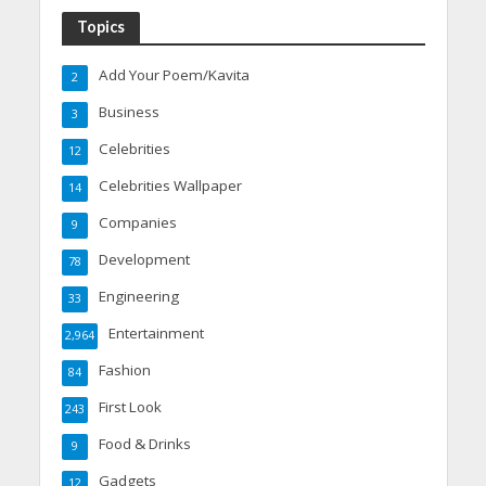
Topics
Add Your Poem/Kavita
2
Business
3
Celebrities
12
Celebrities Wallpaper
14
Companies
9
Development
78
Engineering
33
Entertainment
2,964
Fashion
84
First Look
243
Food & Drinks
9
Gadgets
12