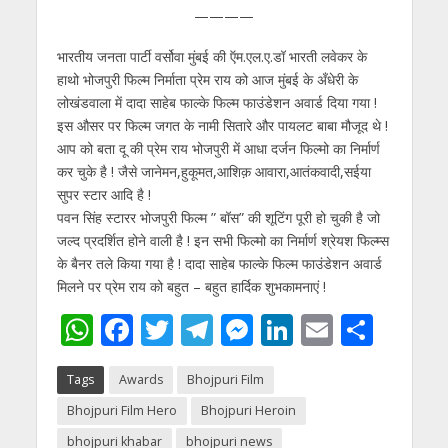
s
b
er
gr
e
e
l
e
————
A
o
a
n
dI
भारतीय जनता पार्टी वर्सोवा मुंबई की ऍम.एल.ए.डॉ भारती लवेकर के
p
o
m
g
n
हाथो भोजपुरी फिल्म निर्माता प्रेम राय को आज मुंबई के अँधेरी के
p
k
er
लोखंडवाला में दादा साहेब फाल्के फिल्म फाउंडेशन अवार्ड दिया गया !
इस औसर पर फिल्म जगत के नामी सितारे और पायलट बाबा मौजूद थे !
आप को बता दू की प्रेम राय भोजपुरी में आधा दर्जन फिल्मो का निर्मार्ण
कर चुके है ! जैसे जानेमन,हुकूमत,आशिक़ आवारा,आतंकवादी,सईया
सुपर स्टार आदि है !
पवन सिंह स्टारर भोजपुरी फिल्म ” बॉस” की शूटिंग पूरी हो चुकी है जो
जल्द प्रदर्शित होने वाली है ! इन सभी फिल्मो का निर्मार्ण श्रेयश फिल्म्स
के बैनर तले किया गया है ! दादा साहेब फाल्के फिल्म फाउंडेशन अवार्ड
मिलने पर प्रेम राय को बहुत – बहुत हार्दिक शुभकामनाएं !
W
F
T
T
M
Li
E
S
h
ac
w
el
e
n
m
h
Tags
Awards
Bhojpuri Film
at
e
itt
e
ss
k
ai
ar
Bhojpuri Film Hero
Bhojpuri Heroin
s
b
er
gr
e
e
l
e
bhojpuri khabar
bhojpuri news