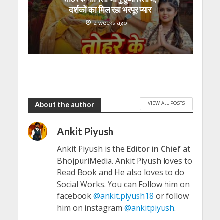
दर्शकों का मिल रहा भरपूर प्यार
2 weeks ago
VIEW ALL POSTS
About the author
Ankit Piyush
Ankit Piyush is the
Editor in Chief
at
BhojpuriMedia. Ankit Piyush loves to
Read Book and He also loves to do
Social Works. You can Follow him on
facebook
@ankit.piyush18
or follow
him on instagram
@ankitpiyush
.