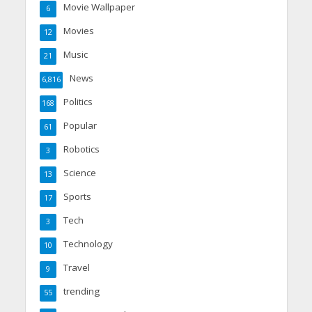
Movie Wallpaper
6
Movies
12
Music
21
News
6,816
Politics
168
Popular
61
Robotics
3
Science
13
Sports
17
Tech
3
Technology
10
Travel
9
trending
55