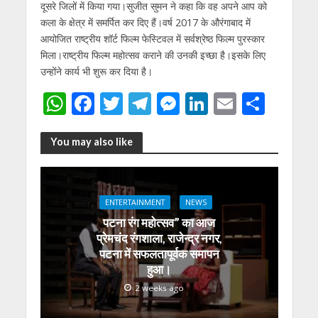
दूसरे जिलों में किया गया।सुजीत सुमन ने कहा कि वह अपने आप को
कला के क्षेत्र में समर्पित कर दिए हैं।वर्ष 2017 के औरंगाबाद में
आयोजित राष्ट्रीय शॉर्ट फिल्म फेस्टिवल में सर्वश्रेष्ठ फिल्म पुरस्कार
मिला।राष्ट्रीय फिल्म महोत्सव कराने की उनकी इच्छा है।इसके लिए
उन्होंने कार्य भी शुरू कर दिया है।
W
F
T
T
M
Li
E
S
h
ac
w
el
e
n
m
h
at
e
itt
e
ss
k
ai
ar
You may also like
s
b
er
gr
e
e
l
e
A
o
a
n
dI
ENTERTAINMENT
NEWS
p
o
m
g
n
पटना रंग महोत्सव” का आज
p
k
er
प्रेमचंद रंगशाला, राजेन्द्र नगर,
पटना में सफलतापूर्वक समापन
हुआ।
2 weeks ago