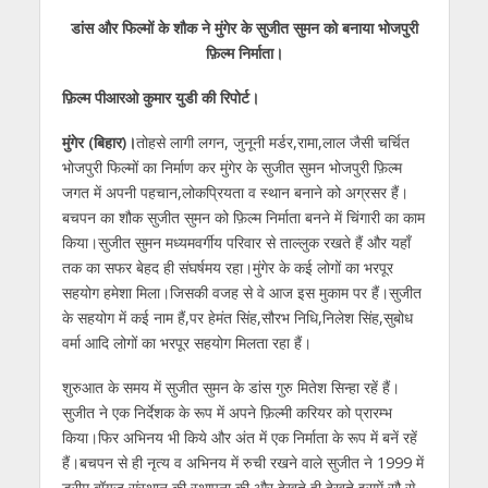
h
ac
w
el
e
n
m
h
डांस और फिल्मों के शौक ने मुंगेर के सुजीत सुमन को बनाया भोजपुरी
at
e
itt
e
ss
k
ai
ar
फ़िल्म निर्माता।
s
b
er
gr
e
e
l
e
फ़िल्म पीआरओ कुमार युडी की रिपोर्ट।
A
o
a
n
dI
p
o
m
g
n
मुंगेर (बिहार)।
तोहसे लागी लगन, जुनूनी मर्डर,रामा,लाल जैसी चर्चित
भोजपुरी फिल्मों का निर्माण कर मुंगेर के सुजीत सुमन भोजपुरी फ़िल्म
p
k
er
जगत में अपनी पहचान,लोकप्रियता व स्थान बनाने को अग्रसर हैं।
बचपन का शौक सुजीत सुमन को फ़िल्म निर्माता बनने में चिंगारी का काम
किया।सुजीत सुमन मध्यमवर्गीय परिवार से ताल्लुक रखते हैं और यहाँ
तक का सफर बेहद ही संघर्षमय रहा।मुंगेर के कई लोगों का भरपूर
सहयोग हमेशा मिला।जिसकी वजह से वे आज इस मुकाम पर हैं।सुजीत
के सहयोग में कई नाम हैं,पर हेमंत सिंह,सौरभ निधि,निलेश सिंह,सुबोध
वर्मा आदि लोगों का भरपूर सहयोग मिलता रहा हैं।
शुरुआत के समय में सुजीत सुमन के डांस गुरु मितेश सिन्हा रहें हैं।
सुजीत ने एक निर्देशक के रूप में अपने फ़िल्मी करियर को प्रारम्भ
किया।फिर अभिनय भी किये और अंत में एक निर्माता के रूप में बनें रहें
हैं।बचपन से ही नृत्य व अभिनय में रुची रखने वाले सुजीत ने 1999 में
ड्रीम बॉयज संस्थान की स्थापना की और देखते ही देखते इसमें सौ से