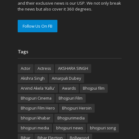
and their exclusive news is our USP. We not only break
the news but also cover it 360 degrees.
Follow Us On FB
Tags
Actor
Actress
AKSHARA SINGH
Akshra Singh
Amarpali Dubey
Arvind Akela 'Kallu'
Awards
Bhojpui film
Bhojpuri Cinema
Bhojpuri Film
Bhojpuri Film Hero
Bhojpuri Heroin
bhojpuri khabar
Bhojpurimedia
bhojpuri media
bhojpuri news
bhojpuri song
Bihar
Bihar Election
Bollywood