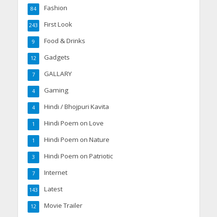
Fashion
84
First Look
243
Food & Drinks
9
Gadgets
12
GALLARY
7
Gaming
4
Hindi / Bhojpuri Kavita
4
Hindi Poem on Love
1
Hindi Poem on Nature
1
Hindi Poem on Patriotic
3
Internet
7
Latest
143
Movie Trailer
12