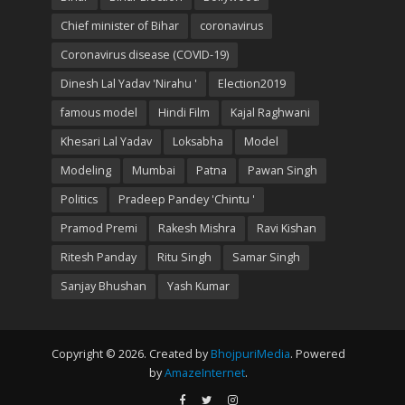
Chief minister of Bihar
coronavirus
Coronavirus disease (COVID-19)
Dinesh Lal Yadav 'Nirahu '
Election2019
famous model
Hindi Film
Kajal Raghwani
Khesari Lal Yadav
Loksabha
Model
Modeling
Mumbai
Patna
Pawan Singh
Politics
Pradeep Pandey 'Chintu '
Pramod Premi
Rakesh Mishra
Ravi Kishan
Ritesh Panday
Ritu Singh
Samar Singh
Sanjay Bhushan
Yash Kumar
Copyright © 2026. Created by
BhojpuriMedia
. Powered
by
AmazeInternet
.