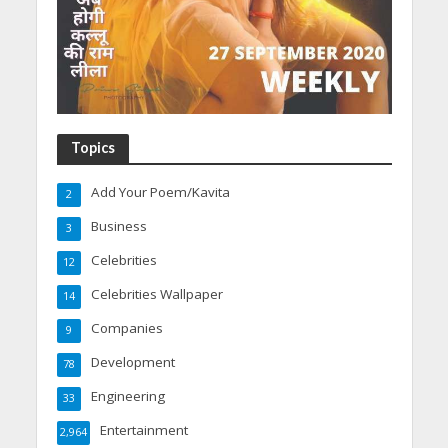
Topics
Add Your Poem/Kavita
2
Business
3
Celebrities
12
Celebrities Wallpaper
14
Companies
9
Development
78
Engineering
33
Entertainment
2,964