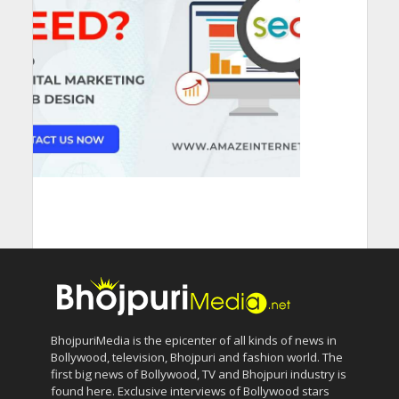
BhojpuriMedia is the epicenter of all kinds of news in
Bollywood, television, Bhojpuri and fashion world. The
first big news of Bollywood, TV and Bhojpuri industry is
found here. Exclusive interviews of Bollywood stars