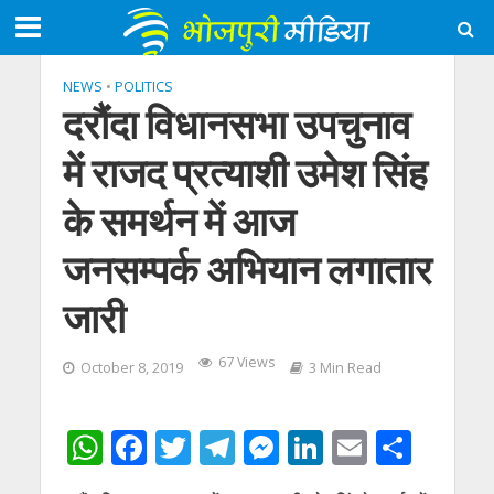
NEWS
•
POLITICS
दरौंदा विधानसभा उपचुनाव
में राजद प्रत्याशी उमेश सिंह
के समर्थन में आज
जनसम्पर्क अभियान लगातार
जारी
67 Views
October 8, 2019
3 Min Read
W
F
T
T
M
Li
E
S
h
ac
w
el
e
n
m
h