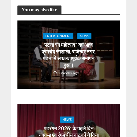
s
b
er
gr
e
e
l
e
You may also like
A
o
a
n
dI
p
o
m
g
n
p
k
er
ENTERTAINMENT
NEWS
पटना रंग महोत्सव” का आज
प्रेमचंद रंगशाला, राजेन्द्र नगर,
पटना में सफलतापूर्वक समापन
हुआ।
2 weeks ago
NEWS
पटरंगम 2026′ के पहले दिन
नुक्कड़ एवं रंगमंचीय नाटकों ने दिया