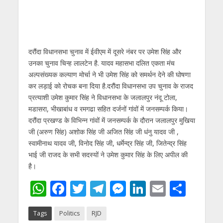
दरौंदा विधानसभा चुनाव में ईवीएम में दूसरे नंबर पर उमेश सिंह और
उनका चुनाव चिन्ह लालटेन है. यादव महासभा दलित एकता मंच
अल्पसंख्यक कल्याण मोर्चा ने भी उमेश सिंह को समर्थन देने की घोषणा
कर लड़ाई को रोचक बना दिया है.दरौंदा विधानसभा उप चुनाव के राजद
प्रत्याशी उमेश कुमार सिंह ने विधानसभा के जलालपुर नंदू टोला,
मडासरा, भीखाबांध व रमगढा सहित दर्जनों गांवों में जनसम्पर्क किया।
दरौंदा प्रखण्ड के विभिन्न गांवों में जनसम्पर्क के दौरान जलालपुर मुखिया
जी (अरुण सिंह) अशोक सिंह जी अजित सिंह जी धंनु यादव जी ,
स्वामीनाथ यादव जी, विनोद सिंह जी, धर्मेन्द्र सिंह जी, जितेन्द्र सिंह
भाई जी राजद के सभी सदस्यों ने उमेश कुमार सिंह के लिए अपील की
है।
W
F
T
T
M
Li
E
S
h
ac
w
el
e
n
m
h
Tags
Politics
RJD
at
e
itt
e
ss
k
ai
ar