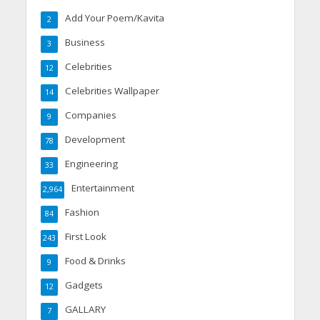
Add Your Poem/Kavita
2
Business
3
Celebrities
12
Celebrities Wallpaper
14
Companies
9
Development
78
Engineering
33
Entertainment
2,964
Fashion
84
First Look
243
Food & Drinks
9
Gadgets
12
GALLARY
7