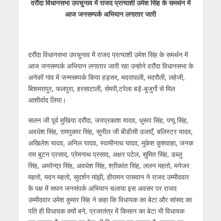
दरौंदा विधानसभा उपचुनाव में राजद प्रत्याशी उमेश सिंह के समर्थन में
at
e
itt
e
ss
k
ai
ar
आज जनसम्पर्क अभियान लगातार जारी
s
b
er
gr
e
e
l
e
A
o
a
n
dI
p
o
m
g
n
दरौंदा विधानसभा उपचुनाव में राजद प्रत्याशी उमेश सिंह के समर्थन में
आज जनसम्पर्क अभियान लगातार जारी रहा उन्होने दरौंदा विधानसभा के
p
k
er
अनेकों गांव में जन्मसम्पर्क किया हड़सर, मदरापाली, मदरौली, लहेजी,
बिशमरापुर, फलपुरा, हरसाटाली, सेमरी,टरेला बड़े-बुजुर्गो से मिल
आशीर्वाद लिया।
सलन जी पूर्व मुखिया दरौंदा, जयप्रकाश यादव, धुरूप सिंह, पप्पू सिंह,
अवधेश सिंह, रामपुकार सिंह, सुनील जी बीडीसी उजाएँ, बलिस्टर यादव,
अखिलेश यादव, अनिल यादव, स्वामीनाथ यादव, मुकेश कुशवाहा, जनक
राम बुटन प्रसाद, प्रेमनाथ प्रसाद, अक्षर पटेल, सुमित सिंह, डब्लु
सिंह, अमरेन्द्र सिंह, अवधेश सिंह, श्रीकांत सिंह, ललन महतो, मनेजर
महतो, मदन महतो, सुदर्शन मांझी, हीरामन पासवान ने राजद उम्मीदवार
के पक्ष में सघन जनसंपर्क अभियान चलाया इस अवसर पर राजद
उम्मीदवार उमेश कुमार सिंह ने कहा कि विधायक का बेटा और सांसद का
पति ही विधायक क्यों बने, प्रजातंत्र में किसान का बेटा भी विधायक