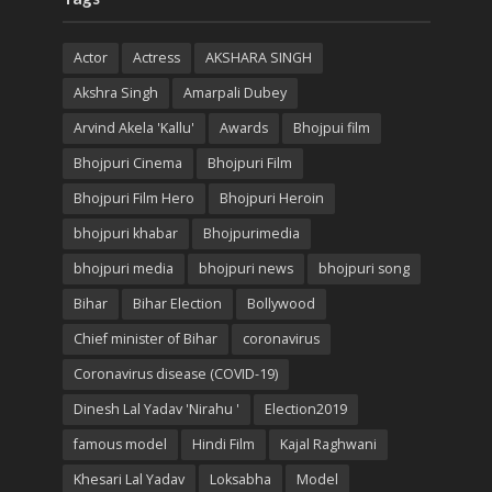
Actor
Actress
AKSHARA SINGH
Akshra Singh
Amarpali Dubey
Arvind Akela 'Kallu'
Awards
Bhojpui film
Bhojpuri Cinema
Bhojpuri Film
Bhojpuri Film Hero
Bhojpuri Heroin
bhojpuri khabar
Bhojpurimedia
bhojpuri media
bhojpuri news
bhojpuri song
Bihar
Bihar Election
Bollywood
Chief minister of Bihar
coronavirus
Coronavirus disease (COVID-19)
Dinesh Lal Yadav 'Nirahu '
Election2019
famous model
Hindi Film
Kajal Raghwani
Khesari Lal Yadav
Loksabha
Model