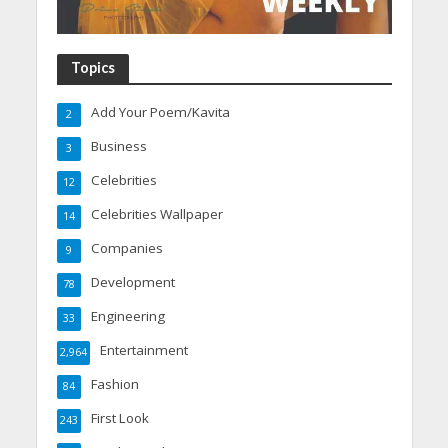
Topics
Add Your Poem/Kavita
2
Business
3
Celebrities
12
Celebrities Wallpaper
14
Companies
9
Development
78
Engineering
33
Entertainment
2,964
Fashion
84
First Look
243