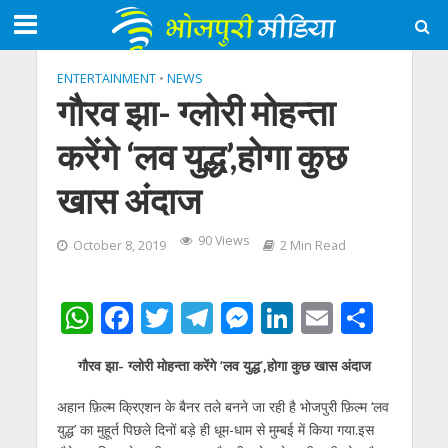
ENTERTAINMENT
•
NEWS
गौरव झा- ग्लोरी मोहन्ता
करेंगे ‘लव युद्ध’,होगा कुछ
खास अंदाज
90 Views
October 8, 2019
2 Min Read
W
F
T
T
M
Li
E
S
h
ac
w
el
e
n
m
h
गौरव झा- ग्लोरी मोहन्ता करेंगे ‘लव युद्ध’,होगा कुछ खास अंदाज
at
e
itt
e
ss
k
ai
ar
s
b
er
gr
e
e
l
e
अहान फ़िल्म क्रिएशन के बैनर तले बनने जा रही है भोजपुरी फ़िल्म ‘लव
युद्ध’ का मुहूर्त पिछले दिनों बड़े ही धूम-धाम से मुम्बई में किया गया.इस
A
o
a
n
dI