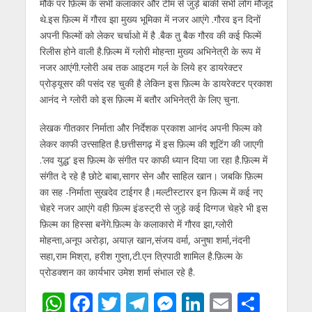
मौके पर फ़िल्म के सभी कलाकार और टीम से जुड़े बाकी सभी लोग मौजूद
p
o
m
g
n
थे.इस फ़िल्म में गौरव झा मुख्य भूमिका में नजर आएंगे .गौरव इन दिनों
p
k
er
अपनी फिल्मों को लेकर चर्चाओ में है .बैक तु बैक गौरव की कई फिल्में
रिलीस होने वाली है.फ़िल्म में ग्लोरी मोहन्ता मुख्य अभिनेत्री के रूप में
नजर आएंगी.ग्लोरी अब तक आइटम गर्ल के लिये हर डायरेक्टर
प्रोड्यूसर की पसंद रह चुकी है लेकिन इस फ़िल्म के डायरेक्टर प्रकाश
आनंद ने ग्लोरी को इस फ़िल्म में बतौर अभिनेत्री के लिए चुना.
लेखक गीतकार निर्माता और निर्देशक प्रकाश आनंद अपनी फिल्म को
लेकर काफी उत्त्साहित है.छत्तीसगढ़ में इस फ़िल्म की शूटिंग की जाएगी
.’लव युद्ध’ इस फ़िल्म के संगीत पर काफी ध्यान दिया जा रहा है.फ़िल्म में
संगीत दे रहे है छोटे बाबा,सागर सेन और साहिल खान। जबकि फ़िल्म
का सह -निर्माता सुखदेव टाईगर है।मल्टीस्टारर इन फ़िल्म में कई नए
चेहरे नजर आएंगे वही फ़िल्म इंडस्ट्री से जुड़े कई दिग्गज चेहरे भी इस
फ़िल्म का हिस्सा बनेंगे.फ़िल्म के कलाकारो में गौरव झा,ग्लोरी
मोहन्ता,अनूप अरोड़ा, अयाज़ खान,संजय वर्मा, अनुषा शर्मा,नंदनी
सहा,राम मिश्रा, हरीश गुप्ता,टी.एन त्रिपाठी शामिल है.फ़िल्म के
प्रोडक्शन का कार्यभार उमेश शर्मा संभाल रहे है.
W
F
T
T
M
Li
E
S