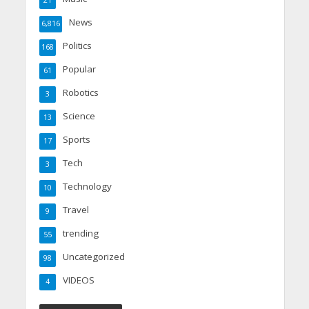
21
News
6,816
Politics
168
Popular
61
Robotics
3
Science
13
Sports
17
Tech
3
Technology
10
Travel
9
trending
55
Uncategorized
98
VIDEOS
4