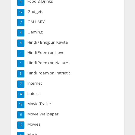
Food & Drinks
9
Gadgets
12
GALLARY
7
Gaming
4
Hindi / Bhojpuri Kavita
4
Hindi Poem on Love
1
Hindi Poem on Nature
1
Hindi Poem on Patriotic
3
Internet
7
Latest
143
Movie Trailer
12
Movie Wallpaper
6
Movies
12
Music