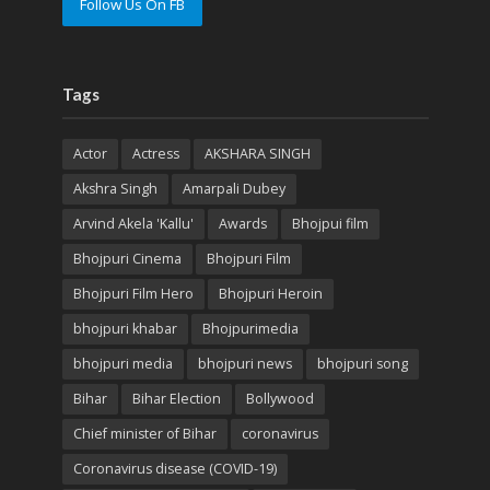
Follow Us On FB
Tags
Actor
Actress
AKSHARA SINGH
Akshra Singh
Amarpali Dubey
Arvind Akela 'Kallu'
Awards
Bhojpui film
Bhojpuri Cinema
Bhojpuri Film
Bhojpuri Film Hero
Bhojpuri Heroin
bhojpuri khabar
Bhojpurimedia
bhojpuri media
bhojpuri news
bhojpuri song
Bihar
Bihar Election
Bollywood
Chief minister of Bihar
coronavirus
Coronavirus disease (COVID-19)